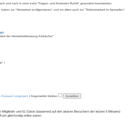
 nach und nach in einer extra "Fragen- und Antworten-Rubrik" gesondert beantworten.
 so haben zur "Heimarbeit im Allgemeinen" und vor allem auch zur "Teleheimarbeit im Speziellen".
her
barkeit der Heimarbeitberatung Körbächer"
e" !
n Passwort vergessen
|
Angemeldet bleiben
re Mitglieder und 61 Gäste (basierend auf den aktiven Besuchern der letzten 5 Minuten)
 pm gleichzeitig online waren.