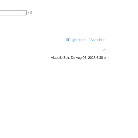
E
S
r
u
w
c
e
h
i
e
t
e
r
t
Registrieren
Anmelden
e
S
S
u
c
u
h
Aktuelle Zeit: Do Aug 06, 2026 6:38 pm
e
c
h
e