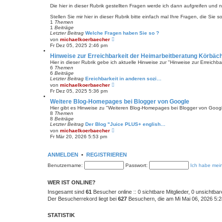
t
Die hier in dieser Rubrik gestellten Fragen werde ich dann aufgreifen und
r
a
Stellen Sie mir hier in dieser Rubrik bitte einfach mal Ihre Fragen, die Sie
g
1
Themen
1
Beiträge
Letzter Beitrag
Welche Fragen haben Sie so ?
N
von
michaelkoerbaecher
e
Fr Dez 05, 2025 2:46 pm
u
e
Hinweise zur Erreichbarkeit der Heimarbeitberatung Körbäc
s
Hier in dieser Rubrik gebe ich aktuelle Hinweise zur "Hinweise zur Erreich
t
6
Themen
e
6
Beiträge
r
Letzter Beitrag
Ereichbarkeit in anderen sozi…
B
N
von
michaelkoerbaecher
e
e
Fr Dez 05, 2025 5:36 pm
i
u
t
e
Weitere Blog-Homepages bei Blogger von Google
r
s
Hier gibt es Hinweise zu "Weiteren Blog-Homepages bei Blogger von Googl
a
t
8
Themen
g
e
8
Beiträge
r
Letzter Beitrag
Der Blog "Juice PLUS+ english…
B
N
von
michaelkoerbaecher
e
e
Fr Mär 20, 2026 5:53 pm
i
u
t
e
r
s
ANMELDEN
•
REGISTRIEREN
a
t
g
e
Benutzername:
Passwort:
Ich habe mei
r
B
e
WER IST ONLINE?
i
t
Insgesamt sind
61
Besucher online :: 0 sichtbare Mitglieder, 0 unsichtba
r
Der Besucherrekord liegt bei
627
Besuchern, die am Mi Mai 06, 2026 5:28
a
g
STATISTIK