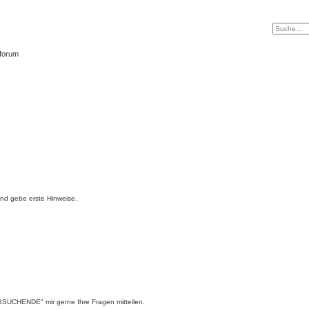
tforum
und gebe erste Hinweise.
BSUCHENDE" mir gerne Ihre Fragen mitteilen.