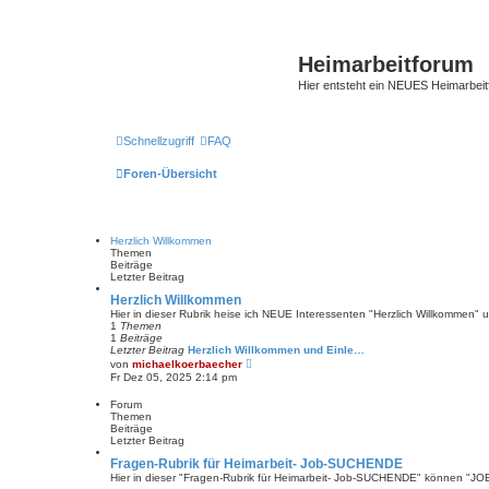
Heimarbeitforum
Hier entsteht ein NEUES Heimarbei
Schnellzugriff
FAQ
Foren-Übersicht
Herzlich Willkommen
Themen
Beiträge
Letzter Beitrag
Herzlich Willkommen
Hier in dieser Rubrik heise ich NEUE Interessenten "Herzlich Willkommen" 
1
Themen
1
Beiträge
Letzter Beitrag
Herzlich Willkommen und Einle…
N
von
michaelkoerbaecher
e
Fr Dez 05, 2025 2:14 pm
u
e
Forum
s
Themen
t
Beiträge
e
Letzter Beitrag
r
B
Fragen-Rubrik für Heimarbeit- Job-SUCHENDE
e
Hier in dieser "Fragen-Rubrik für Heimarbeit- Job-SUCHENDE" können "JO
i