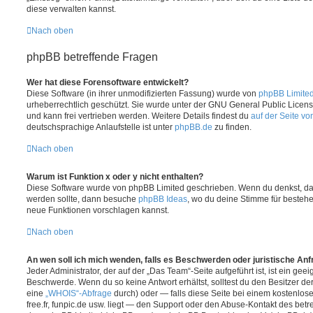
diese verwalten kannst.
Nach oben
phpBB betreffende Fragen
Wer hat diese Forensoftware entwickelt?
Diese Software (in ihrer unmodifizierten Fassung) wurde von
phpBB Limite
urheberrechtlich geschützt. Sie wurde unter der GNU General Public License
und kann frei vertrieben werden. Weitere Details findest du
auf der Seite v
deutschsprachige Anlaufstelle ist unter
phpBB.de
zu finden.
Nach oben
Warum ist Funktion x oder y nicht enthalten?
Diese Software wurde von phpBB Limited geschrieben. Wenn du denkst, das
werden sollte, dann besuche
phpBB Ideas
, wo du deine Stimme für beste
neue Funktionen vorschlagen kannst.
Nach oben
An wen soll ich mich wenden, falls es Beschwerden oder juristische An
Jeder Administrator, der auf der „Das Team“-Seite aufgeführt ist, ist ein geei
Beschwerde. Wenn du so keine Antwort erhältst, solltest du den Besitzer de
eine
„WHOIS“-Abfrage
durch) oder — falls diese Seite bei einem kostenlos
free.fr, funpic.de usw. liegt — den Support oder den Abuse-Kontakt des betr