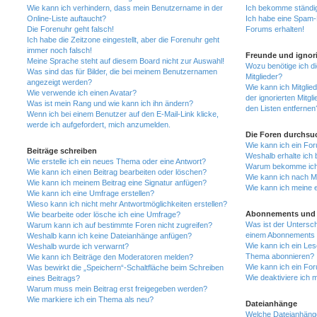
Wie kann ich verhindern, dass mein Benutzername in der
Ich bekomme ständig
Online-Liste auftaucht?
Ich habe eine Spam-E
Die Forenuhr geht falsch!
Forums erhalten!
Ich habe die Zeitzone eingestellt, aber die Forenuhr geht
immer noch falsch!
Freunde und ignori
Meine Sprache steht auf diesem Board nicht zur Auswahl!
Wozu benötige ich di
Was sind das für Bilder, die bei meinem Benutzernamen
Mitglieder?
angezeigt werden?
Wie kann ich Mitglied
Wie verwende ich einen Avatar?
der ignorierten Mitg
Was ist mein Rang und wie kann ich ihn ändern?
den Listen entfernen
Wenn ich bei einem Benutzer auf den E-Mail-Link klicke,
werde ich aufgefordert, mich anzumelden.
Die Foren durchsu
Wie kann ich ein Fo
Beiträge schreiben
Weshalb erhalte ich 
Wie erstelle ich ein neues Thema oder eine Antwort?
Warum bekomme ich b
Wie kann ich einen Beitrag bearbeiten oder löschen?
Wie kann ich nach M
Wie kann ich meinem Beitrag eine Signatur anfügen?
Wie kann ich meine 
Wie kann ich eine Umfrage erstellen?
Wieso kann ich nicht mehr Antwortmöglichkeiten erstellen?
Abonnements und 
Wie bearbeite oder lösche ich eine Umfrage?
Was ist der Untersc
Warum kann ich auf bestimmte Foren nicht zugreifen?
einem Abonnements 
Weshalb kann ich keine Dateianhänge anfügen?
Wie kann ich ein Les
Weshalb wurde ich verwarnt?
Thema abonnieren?
Wie kann ich Beiträge den Moderatoren melden?
Wie kann ich ein Fo
Was bewirkt die „Speichern“-Schaltfläche beim Schreiben
Wie deaktiviere ich
eines Beitrags?
Warum muss mein Beitrag erst freigegeben werden?
Wie markiere ich ein Thema als neu?
Dateianhänge
Welche Dateianhänge