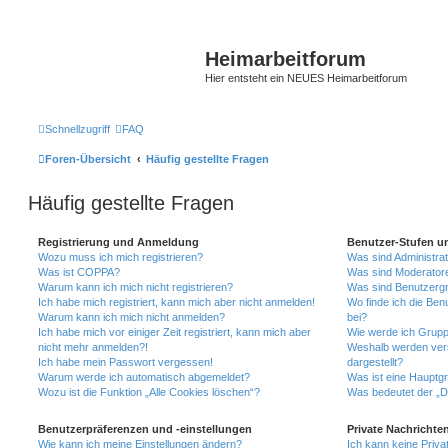
Heimarbeitforum
Hier entsteht ein NEUES Heimarbeitforum
Schnellzugriff
FAQ
Foren-Übersicht
Häufig gestellte Fragen
Häufig gestellte Fragen
Registrierung und Anmeldung
Benutzer-Stufen u
Wozu muss ich mich registrieren?
Was sind Administra
Was ist COPPA?
Was sind Moderator
Warum kann ich mich nicht registrieren?
Was sind Benutzerg
Ich habe mich registriert, kann mich aber nicht anmelden!
Wo finde ich die Ben
Warum kann ich mich nicht anmelden?
bei?
Ich habe mich vor einiger Zeit registriert, kann mich aber
Wie werde ich Grupp
nicht mehr anmelden?!
Weshalb werden ver
Ich habe mein Passwort vergessen!
dargestellt?
Warum werde ich automatisch abgemeldet?
Was ist eine Hauptg
Wozu ist die Funktion „Alle Cookies löschen“?
Was bedeutet der „Da
Benutzerpräferenzen und -einstellungen
Private Nachrichte
Wie kann ich meine Einstellungen ändern?
Ich kann keine Priva