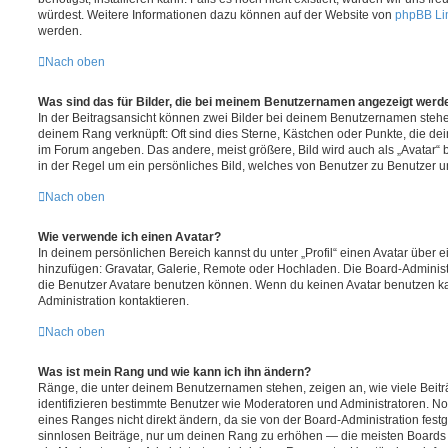
würdest. Weitere Informationen dazu können auf der Website von
phpBB Li
werden.
Nach oben
Was sind das für Bilder, die bei meinem Benutzernamen angezeigt werd
In der Beitragsansicht können zwei Bilder bei deinem Benutzernamen stehen.
deinem Rang verknüpft: Oft sind dies Sterne, Kästchen oder Punkte, die de
im Forum angeben. Das andere, meist größere, Bild wird auch als „Avatar“ b
in der Regel um ein persönliches Bild, welches von Benutzer zu Benutzer unt
Nach oben
Wie verwende ich einen Avatar?
In deinem persönlichen Bereich kannst du unter „Profil“ einen Avatar über 
hinzufügen: Gravatar, Galerie, Remote oder Hochladen. Die Board-Adminis
die Benutzer Avatare benutzen können. Wenn du keinen Avatar benutzen kan
Administration kontaktieren.
Nach oben
Was ist mein Rang und wie kann ich ihn ändern?
Ränge, die unter deinem Benutzernamen stehen, zeigen an, wie viele Beiträg
identifizieren bestimmte Benutzer wie Moderatoren und Administratoren. N
eines Ranges nicht direkt ändern, da sie von der Board-Administration festg
sinnlosen Beiträge, nur um deinen Rang zu erhöhen — die meisten Boards 