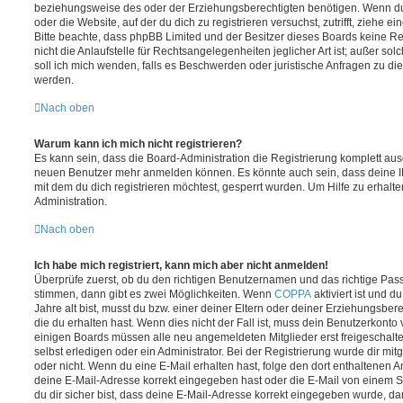
beziehungsweise des oder der Erziehungsberechtigten benötigen. Wenn du di
oder die Website, auf der du dich zu registrieren versuchst, zutrifft, ziehe e
Bitte beachte, dass phpBB Limited und der Besitzer dieses Boards keine 
nicht die Anlaufstelle für Rechtsangelegenheiten jeglicher Art ist; außer so
soll ich mich wenden, falls es Beschwerden oder juristische Anfragen zu d
werden.
Nach oben
Warum kann ich mich nicht registrieren?
Es kann sein, dass die Board-Administration die Registrierung komplett ausg
neuen Benutzer mehr anmelden können. Es könnte auch sein, dass deine 
mit dem du dich registrieren möchtest, gesperrt wurden. Um Hilfe zu erhalt
Administration.
Nach oben
Ich habe mich registriert, kann mich aber nicht anmelden!
Überprüfe zuerst, ob du den richtigen Benutzernamen und das richtige Pa
stimmen, dann gibt es zwei Möglichkeiten. Wenn
COPPA
aktiviert ist und 
Jahre alt bist, musst du bzw. einer deiner Eltern oder deiner Erziehungsbe
die du erhalten hast. Wenn dies nicht der Fall ist, muss dein Benutzerkonto v
einigen Boards müssen alle neu angemeldeten Mitglieder erst freigeschalt
selbst erledigen oder ein Administrator. Bei der Registrierung wurde dir mitget
oder nicht. Wenn du eine E-Mail erhalten hast, folge den dort enthaltenen
deine E-Mail-Adresse korrekt eingegeben hast oder die E-Mail von einem S
du dir sicher bist, dass deine E-Mail-Adresse korrekt eingegeben wurde, dan