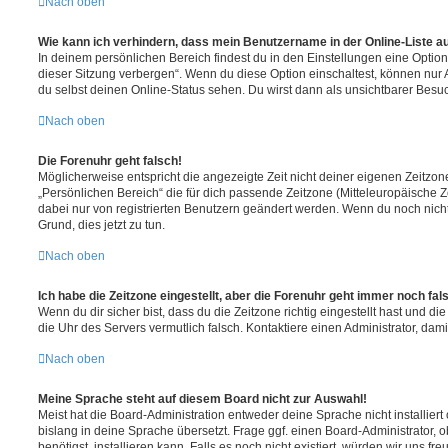
Nach oben
Wie kann ich verhindern, dass mein Benutzername in der Online-Liste a
In deinem persönlichen Bereich findest du in den Einstellungen eine Opti
dieser Sitzung verbergen“. Wenn du diese Option einschaltest, können nur
du selbst deinen Online-Status sehen. Du wirst dann als unsichtbarer Besuc
Nach oben
Die Forenuhr geht falsch!
Möglicherweise entspricht die angezeigte Zeit nicht deiner eigenen Zeitzone.
„Persönlichen Bereich“ die für dich passende Zeitzone (Mitteleuropäische Zei
dabei nur von registrierten Benutzern geändert werden. Wenn du noch nicht reg
Grund, dies jetzt zu tun.
Nach oben
Ich habe die Zeitzone eingestellt, aber die Forenuhr geht immer noch fal
Wenn du dir sicher bist, dass du die Zeitzone richtig eingestellt hast und die 
die Uhr des Servers vermutlich falsch. Kontaktiere einen Administrator, da
Nach oben
Meine Sprache steht auf diesem Board nicht zur Auswahl!
Meist hat die Board-Administration entweder deine Sprache nicht installier
bislang in deine Sprache übersetzt. Frage ggf. einen Board-Administrator, 
benötigst, installieren kann. Falls es noch nicht existiert, würden wir uns f