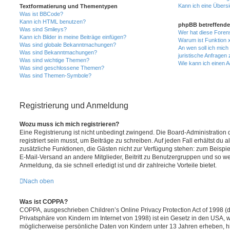
Kann ich eine Übersi
Textformatierung und Thementypen
Was ist BBCode?
Kann ich HTML benutzen?
phpBB betreffende
Was sind Smileys?
Wer hat diese Foren
Kann ich Bilder in meine Beiträge einfügen?
Warum ist Funktion x
Was sind globale Bekanntmachungen?
An wen soll ich mic
Was sind Bekanntmachungen?
juristische Anfragen
Was sind wichtige Themen?
Wie kann ich einen A
Was sind geschlossene Themen?
Was sind Themen-Symbole?
Registrierung und Anmeldung
Wozu muss ich mich registrieren?
Eine Registrierung ist nicht unbedingt zwingend. Die Board-Administration
registriert sein musst, um Beiträge zu schreiben. Auf jeden Fall erhältst du als
zusätzliche Funktionen, die Gästen nicht zur Verfügung stehen: zum Beispiel
E-Mail-Versand an andere Mitglieder, Beitritt zu Benutzergruppen und so wei
Anmeldung, da sie schnell erledigt ist und dir zahlreiche Vorteile bietet.
Nach oben
Was ist COPPA?
COPPA, ausgeschrieben Children’s Online Privacy Protection Act of 1998 (
Privatsphäre von Kindern im Internet von 1998) ist ein Gesetz in den USA, w
möglicherweise persönliche Daten von Kindern unter 13 Jahren erheben, h