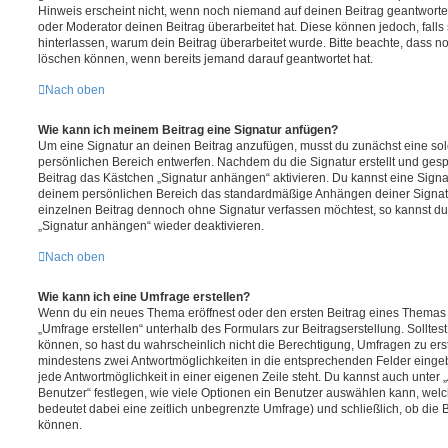
Hinweis erscheint nicht, wenn noch niemand auf deinen Beitrag geantwortet
oder Moderator deinen Beitrag überarbeitet hat. Diese können jedoch, falls s
hinterlassen, warum dein Beitrag überarbeitet wurde. Bitte beachte, dass n
löschen können, wenn bereits jemand darauf geantwortet hat.
Nach oben
Wie kann ich meinem Beitrag eine Signatur anfügen?
Um eine Signatur an deinen Beitrag anzufügen, musst du zunächst eine sol
persönlichen Bereich entwerfen. Nachdem du die Signatur erstellt und gesp
Beitrag das Kästchen „Signatur anhängen“ aktivieren. Du kannst eine Signa
deinem persönlichen Bereich das standardmäßige Anhängen deiner Signatu
einzelnen Beitrag dennoch ohne Signatur verfassen möchtest, so kannst du 
„Signatur anhängen“ wieder deaktivieren.
Nach oben
Wie kann ich eine Umfrage erstellen?
Wenn du ein neues Thema eröffnest oder den ersten Beitrag eines Themas be
„Umfrage erstellen“ unterhalb des Formulars zur Beitragserstellung. Solltes
können, so hast du wahrscheinlich nicht die Berechtigung, Umfragen zu erste
mindestens zwei Antwortmöglichkeiten in die entsprechenden Felder eingeb
jede Antwortmöglichkeit in einer eigenen Zeile steht. Du kannst auch unter
Benutzer“ festlegen, wie viele Optionen ein Benutzer auswählen kann, welche
bedeutet dabei eine zeitlich unbegrenzte Umfrage) und schließlich, ob die
können.