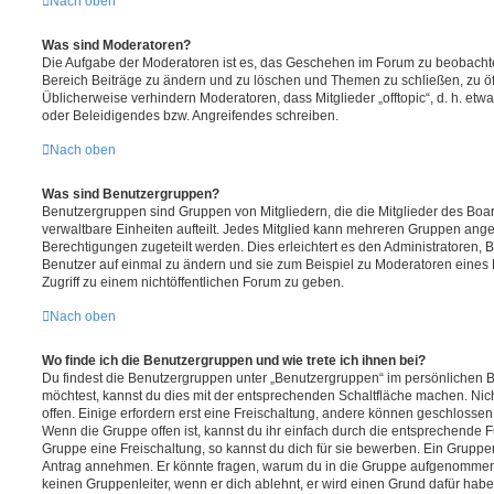
Nach oben
Was sind Moderatoren?
Die Aufgabe der Moderatoren ist es, das Geschehen im Forum zu beobachte
Bereich Beiträge zu ändern und zu löschen und Themen zu schließen, zu öff
Üblicherweise verhindern Moderatoren, dass Mitglieder „offtopic“, d. h. e
oder Beleidigendes bzw. Angreifendes schreiben.
Nach oben
Was sind Benutzergruppen?
Benutzergruppen sind Gruppen von Mitgliedern, die die Mitglieder des Board
verwaltbare Einheiten aufteilt. Jedes Mitglied kann mehreren Gruppen an
Berechtigungen zugeteilt werden. Dies erleichtert es den Administratoren,
Benutzer auf einmal zu ändern und sie zum Beispiel zu Moderatoren eines
Zugriff zu einem nichtöffentlichen Forum zu geben.
Nach oben
Wo finde ich die Benutzergruppen und wie trete ich ihnen bei?
Du findest die Benutzergruppen unter „Benutzergruppen“ im persönlichen B
möchtest, kannst du dies mit der entsprechenden Schaltfläche machen. Nic
offen. Einige erfordern erst eine Freischaltung, andere können geschlossen 
Wenn die Gruppe offen ist, kannst du ihr einfach durch die entsprechende Fu
Gruppe eine Freischaltung, so kannst du dich für sie bewerben. Ein Gruppe
Antrag annehmen. Er könnte fragen, warum du in die Gruppe aufgenommen 
keinen Gruppenleiter, wenn er dich ablehnt, er wird einen Grund dafür habe