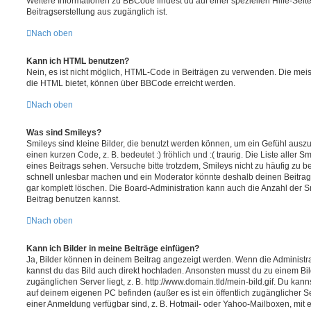
Weitere Informationen zu BBCode findest du auf einer speziellen Hilfe-Seite
Beitragserstellung aus zugänglich ist.
Nach oben
Kann ich HTML benutzen?
Nein, es ist nicht möglich, HTML-Code in Beiträgen zu verwenden. Die mei
die HTML bietet, können über BBCode erreicht werden.
Nach oben
Was sind Smileys?
Smileys sind kleine Bilder, die benutzt werden können, um ein Gefühl auszu
einen kurzen Code, z. B. bedeutet :) fröhlich und :( traurig. Die Liste aller
eines Beitrags sehen. Versuche bitte trotzdem, Smileys nicht zu häufig zu 
schnell unlesbar machen und ein Moderator könnte deshalb deinen Beitrag
gar komplett löschen. Die Board-Administration kann auch die Anzahl der S
Beitrag benutzen kannst.
Nach oben
Kann ich Bilder in meine Beiträge einfügen?
Ja, Bilder können in deinem Beitrag angezeigt werden. Wenn die Administra
kannst du das Bild auch direkt hochladen. Ansonsten musst du zu einem Bild
zugänglichen Server liegt, z. B. http://www.domain.tld/mein-bild.gif. Du kann
auf deinem eigenen PC befinden (außer es ist ein öffentlich zugänglicher Se
einer Anmeldung verfügbar sind, z. B. Hotmail- oder Yahoo-Mailboxen, mit