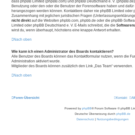
dass phpBB Limited (phpBB.com) und phpBB Deutschland e. V. (phpBB.de
Benutzung oder den oder die Benutzer der Forensoftware haben und dafür 
herangezogen werden können. Kontaktiere daher nie phpBB Limited oder p
Zusammenhang mit jeglichen juristischen Fragen (Unterlassungserklärunge
nicht direkt
auf die Websiten phpbb.com, phpbb.de oder die phpBB-Softwar
Limited oder phpBB Deutschland e. V. E-Mails schreibst, die die
Softwarenu
wirst du, wenn überhaupt, höchstens eine knappe Antwort erhalten.
Nach oben
Wie kann ich einen Administrator des Boards kontaktieren?
Alle Benutzer des Boards können das Kontaktformular nutzen, wenn die Fun
Administration aktiviert wurde.
Mitglieder des Boards können zusätzlich den Link „Das Team“ verwenden.
Nach oben
Foren-Übersicht
Kontakt
Al
Powered by
phpBB
® Forum Software © phpBB Lim
Deutsche Übersetzung durch
phpBB.de
Datenschutz
|
Nutzungsbedingungen