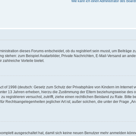
Wie kann ich einen Administrator des Board
istration dieses Forums entscheidet, ob du registriert sein musst, um Beiträge zu s
ung stehen: zum Beispiel Avatarbilder, Private Nachrichten, E-Mail-Versand an ander
 zahlreiche Vorteile bietet.
t of 1998 (deutsch: Gesetz zum Schutz der Privatsphäre von Kindern im Internet vo
unter 13 Jahren erheben, hierzu die Zustimmung der Eltern beziehungsweise des o
h zu registrieren versuchst, zutrifft, ziehe einen rechtlichen Beistand zu Rate. Bit
für Rechtsangelegenheiten jeglicher Art ist; außer solchen, die unter der Frage „
.
g komplett ausgeschaltet hat, damit sich keine neuen Benutzer mehr anmelden könn