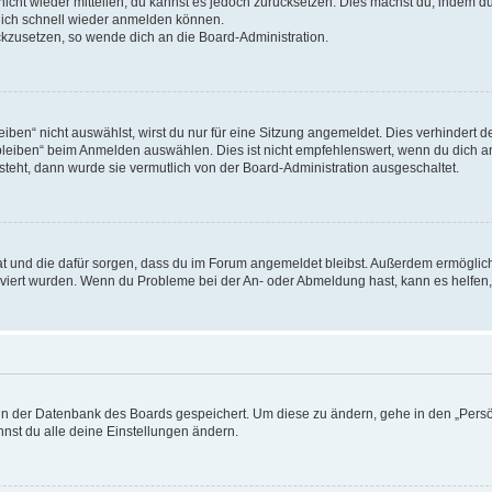
 nicht wieder mitteilen, du kannst es jedoch zurücksetzen. Dies machst du, indem 
 dich schnell wieder anmelden können.
ückzusetzen, so wende dich an die Board-Administration.
en“ nicht auswählst, wirst du nur für eine Sitzung angemeldet. Dies verhindert 
leiben“ beim Anmelden auswählen. Dies ist nicht empfehlenswert, wenn du dich an
 steht, dann wurde sie vermutlich von der Board-Administration ausgeschaltet.
 hat und die dafür sorgen, dass du im Forum angemeldet bleibst. Außerdem ermögli
tiviert wurden. Wenn du Probleme bei der An- oder Abmeldung hast, kann es helfen
n in der Datenbank des Boards gespeichert. Um diese zu ändern, gehe in den „Persö
nst du alle deine Einstellungen ändern.