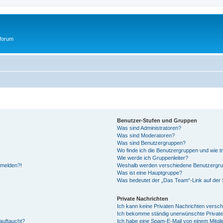
tforum
Benutzer-Stufen und Gruppen
Was sind Administratoren?
Was sind Moderatoren?
Was sind Benutzergruppen?
Wo finde ich die Benutzergruppen und wie tr
Wie werde ich Gruppenleiter?
anmelden?!
Weshalb werden verschiedene Benutzergrupp
Was ist eine Hauptgruppe?
Was bedeutet der „Das Team“-Link auf der S
Private Nachrichten
Ich kann keine Privaten Nachrichten versch
Ich bekomme ständig unerwünschte Private
auftaucht?
Ich habe eine Spam-E-Mail von einem Mitgli