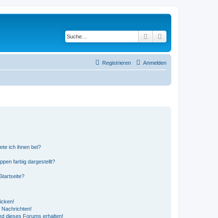
Suche
Erweiterte Suche
Registrieren
Anmelden
ete ich ihnen bei?
en farbig dargestellt?
tartseite?
icken!
 Nachrichten!
ed dieses Forums erhalten!