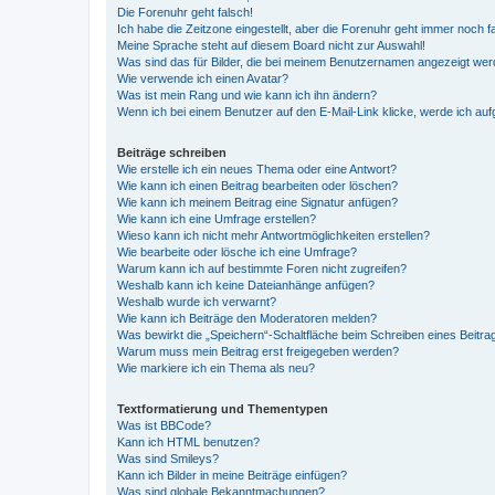
Die Forenuhr geht falsch!
Ich habe die Zeitzone eingestellt, aber die Forenuhr geht immer noch f
Meine Sprache steht auf diesem Board nicht zur Auswahl!
Was sind das für Bilder, die bei meinem Benutzernamen angezeigt we
Wie verwende ich einen Avatar?
Was ist mein Rang und wie kann ich ihn ändern?
Wenn ich bei einem Benutzer auf den E-Mail-Link klicke, werde ich au
Beiträge schreiben
Wie erstelle ich ein neues Thema oder eine Antwort?
Wie kann ich einen Beitrag bearbeiten oder löschen?
Wie kann ich meinem Beitrag eine Signatur anfügen?
Wie kann ich eine Umfrage erstellen?
Wieso kann ich nicht mehr Antwortmöglichkeiten erstellen?
Wie bearbeite oder lösche ich eine Umfrage?
Warum kann ich auf bestimmte Foren nicht zugreifen?
Weshalb kann ich keine Dateianhänge anfügen?
Weshalb wurde ich verwarnt?
Wie kann ich Beiträge den Moderatoren melden?
Was bewirkt die „Speichern“-Schaltfläche beim Schreiben eines Beitra
Warum muss mein Beitrag erst freigegeben werden?
Wie markiere ich ein Thema als neu?
Textformatierung und Thementypen
Was ist BBCode?
Kann ich HTML benutzen?
Was sind Smileys?
Kann ich Bilder in meine Beiträge einfügen?
Was sind globale Bekanntmachungen?