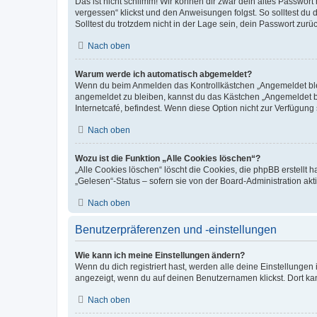
Das ist nicht schlimm! Wir können dir zwar dein altes Passwort
vergessen“ klickst und den Anweisungen folgst. So solltest du
Solltest du trotzdem nicht in der Lage sein, dein Passwort zur
Nach oben
Warum werde ich automatisch abgemeldet?
Wenn du beim Anmelden das Kontrollkästchen „Angemeldet bleib
angemeldet zu bleiben, kannst du das Kästchen „Angemeldet b
Internetcafé, befindest. Wenn diese Option nicht zur Verfügung
Nach oben
Wozu ist die Funktion „Alle Cookies löschen“?
„Alle Cookies löschen“ löscht die Cookies, die phpBB erstellt
„Gelesen“-Status – sofern sie von der Board-Administration ak
Nach oben
Benutzerpräferenzen und -einstellungen
Wie kann ich meine Einstellungen ändern?
Wenn du dich registriert hast, werden alle deine Einstellunge
angezeigt, wenn du auf deinen Benutzernamen klickst. Dort kan
Nach oben