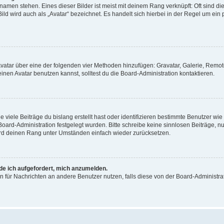
amen stehen. Eines dieser Bilder ist meist mit deinem Rang verknüpft: Oft sind di
ld wird auch als „Avatar“ bezeichnet. Es handelt sich hierbei in der Regel um ein
 Avatar über eine der folgenden vier Methoden hinzufügen: Gravatar, Galerie, Rem
en Avatar benutzen kannst, solltest du die Board-Administration kontaktieren.
viele Beiträge du bislang erstellt hast oder identifizieren bestimmte Benutzer w
 Board-Administration festgelegt wurden. Bitte schreibe keine sinnlosen Beiträge
wird deinen Rang unter Umständen einfach wieder zurücksetzen.
rde ich aufgefordert, mich anzumelden.
ion für Nachrichten an andere Benutzer nutzen, falls diese von der Board-Administ