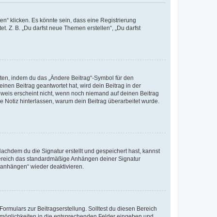
n“ klicken. Es könnte sein, dass eine Registrierung
t. Z. B. „Du darfst neue Themen erstellen“, „Du darfst
iten, indem du das „Ändere Beitrag“-Symbol für den
inen Beitrag geantwortet hat, wird dein Beitrag in der
nweis erscheint nicht, wenn noch niemand auf deinen Beitrag
ne Notiz hinterlassen, warum dein Beitrag überarbeitet wurde.
chdem du die Signatur erstellt und gespeichert hast, kannst
Bereich das standardmäßige Anhängen deiner Signatur
r anhängen“ wieder deaktivieren.
ormulars zur Beitragserstellung. Solltest du diesen Bereich
rtmöglichkeiten in die entsprechenden Felder eingeben und