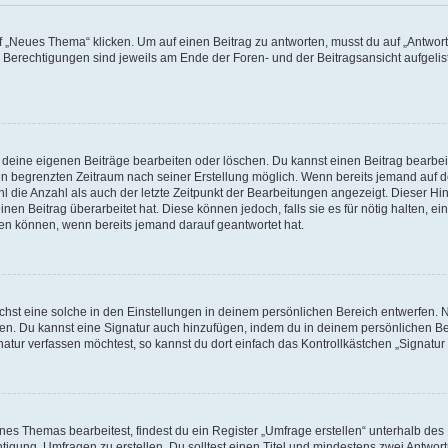
„Neues Thema“ klicken. Um auf einen Beitrag zu antworten, musst du auf „Antworte
e Berechtigungen sind jeweils am Ende der Foren- und der Beitragsansicht aufgeliste
r deine eigenen Beiträge bearbeiten oder löschen. Du kannst einen Beitrag bearbe
inen begrenzten Zeitraum nach seiner Erstellung möglich. Wenn bereits jemand auf de
 die Anzahl als auch der letzte Zeitpunkt der Bearbeitungen angezeigt. Dieser Hi
en Beitrag überarbeitet hat. Diese können jedoch, falls sie es für nötig halten, ei
hen können, wenn bereits jemand darauf geantwortet hat.
st eine solche in den Einstellungen in deinem persönlichen Bereich entwerfen. Na
eren. Du kannst eine Signatur auch hinzufügen, indem du in deinem persönlichen 
atur verfassen möchtest, so kannst du dort einfach das Kontrollkästchen „Signatu
s Themas bearbeitest, findest du ein Register „Umfrage erstellen“ unterhalb des F
htigung, Umfragen zu erstellen. Du solltest einen Titel und mindestens zwei Antwo