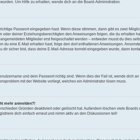
 wurden. Um Hilfe zu erhalten, wende dich an die Board-Administration.
 richtige Passwort eingegeben hast. Wenn diese stimmen, dann gibt es zwei Mögl
tern oder deiner Erziehungsberechtigten den Anweisungen folgen, die du erhalten ha
u angemeldeten Mitglieder erst freigeschaltet werden – entweder musst du dies selbs
. Wenn du eine E-Mail erhalten hast, folge den dort enthaltenen Anweisungen. Ansons
 dir sicher bist, dass deine E-Mail-Adresse korrekt eingegeben wurde, dann kontak
Benutzername und dein Passwort richtig sind. Wenn dies der Fall ist, wende dich a
ionsproblem mit der Website vorliegt, welches ein Administrator lösen muss.
icht mehr anmelden?!
erschieden Gründen deaktiviert oder gelöscht hat. Außerdem löschen viele Boards r
triere dich einfach erneut und nimm aktiv an den Diskussionen teil!