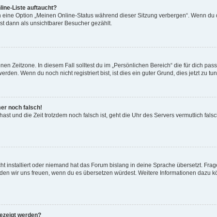
ine-Liste auftaucht?
n eine Option „Meinen Online-Status während dieser Sitzung verbergen“. Wenn du d
st dann als unsichtbarer Besucher gezählt.
en Zeitzone. In diesem Fall solltest du im „Persönlichen Bereich“ die für dich passe
den. Wenn du noch nicht registriert bist, ist dies ein guter Grund, dies jetzt zu tun
mer noch falsch!
t hast und die Zeit trotzdem noch falsch ist, geht die Uhr des Servers vermutlich fal
t installiert oder niemand hat das Forum bislang in deine Sprache übersetzt. Frag
, würden wir uns freuen, wenn du es übersetzen würdest. Weitere Informationen dazu
gezeigt werden?