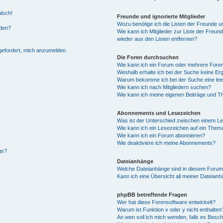
alsch!
Freunde und ignorierte Mitglieder
Wozu benötige ich die Listen der Freunde un
rden?
Wie kann ich Mitglieder zur Liste der Freund
wieder aus den Listen entfernen?
fgefordert, mich anzumelden.
Die Foren durchsuchen
Wie kann ich ein Forum oder mehrere For
Weshalb erhalte ich bei der Suche keine Er
Warum bekomme ich bei der Suche eine lee
Wie kann ich nach Mitgliedern suchen?
Wie kann ich meine eigenen Beiträge und T
Abonnements und Lesezeichen
Was ist der Unterschied zwischen einem L
Wie kann ich ein Lesezeichen auf ein Them
Wie kann ich ein Forum abonnieren?
Wie deaktiviere ich meine Abonnements?
gs?
Dateianhänge
Welche Dateianhänge sind in diesem Forum
Kann ich eine Übersicht all meiner Dateian
phpBB betreffende Fragen
Wer hat diese Forensoftware entwickelt?
Warum ist Funktion x oder y nicht enthalten
An wen soll ich mich wenden, falls es Besc