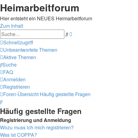
Heimarbeitforum
Hier entsteht ein NEUES Heimarbeitforum
Zum Inhalt
Erweiterte
Suche
Suche
Schnellzugriff
Unbeantwortete Themen
Aktive Themen
Suche
FAQ
Anmelden
Registrieren
Foren-Übersicht
Häufig gestellte Fragen
Suche
Häufig gestellte Fragen
Registrierung und Anmeldung
Wozu muss ich mich registrieren?
Was ist COPPA?