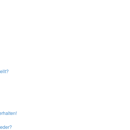
llt?
rhalten!
ieder?