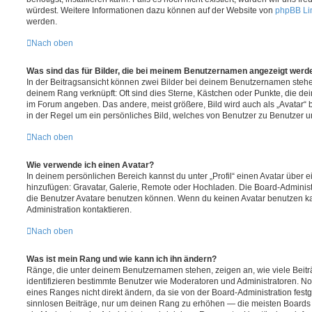
würdest. Weitere Informationen dazu können auf der Website von
phpBB Li
werden.
Nach oben
Was sind das für Bilder, die bei meinem Benutzernamen angezeigt werd
In der Beitragsansicht können zwei Bilder bei deinem Benutzernamen stehen.
deinem Rang verknüpft: Oft sind dies Sterne, Kästchen oder Punkte, die de
im Forum angeben. Das andere, meist größere, Bild wird auch als „Avatar“ b
in der Regel um ein persönliches Bild, welches von Benutzer zu Benutzer unt
Nach oben
Wie verwende ich einen Avatar?
In deinem persönlichen Bereich kannst du unter „Profil“ einen Avatar über 
hinzufügen: Gravatar, Galerie, Remote oder Hochladen. Die Board-Adminis
die Benutzer Avatare benutzen können. Wenn du keinen Avatar benutzen kan
Administration kontaktieren.
Nach oben
Was ist mein Rang und wie kann ich ihn ändern?
Ränge, die unter deinem Benutzernamen stehen, zeigen an, wie viele Beiträg
identifizieren bestimmte Benutzer wie Moderatoren und Administratoren. N
eines Ranges nicht direkt ändern, da sie von der Board-Administration festg
sinnlosen Beiträge, nur um deinen Rang zu erhöhen — die meisten Boards 