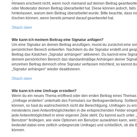
Hinweis erscheint nicht, wenn noch niemand auf deinen Beitrag geantwortet
oder Moderator deinen Beitrag überarbeitet hat. Diese können jedoch, falls s
hinterlassen, warum dein Beitrag überarbeitet wurde. Bitte beachte, dass n
löschen können, wenn bereits jemand darauf geantwortet hat.
Nach oben
Wie kann ich meinem Beitrag eine Signatur anfügen?
Um eine Signatur an deinen Beitrag anzufügen, musst du zunächst eine sol
persönlichen Bereich entwerfen. Nachdem du die Signatur erstellt und gesp
Beitrag das Kästchen „Signatur anhängen“ aktivieren. Du kannst eine Signa
deinem persönlichen Bereich das standardmäßige Anhängen deiner Signatu
einzelnen Beitrag dennoch ohne Signatur verfassen möchtest, so kannst du 
„Signatur anhängen“ wieder deaktivieren.
Nach oben
Wie kann ich eine Umfrage erstellen?
Wenn du ein neues Thema eröffnest oder den ersten Beitrag eines Themas be
„Umfrage erstellen“ unterhalb des Formulars zur Beitragserstellung. Solltes
können, so hast du wahrscheinlich nicht die Berechtigung, Umfragen zu erste
mindestens zwei Antwortmöglichkeiten in die entsprechenden Felder eingeb
jede Antwortmöglichkeit in einer eigenen Zeile steht. Du kannst auch unter
Benutzer“ festlegen, wie viele Optionen ein Benutzer auswählen kann, welche
bedeutet dabei eine zeitlich unbegrenzte Umfrage) und schließlich, ob die
können.