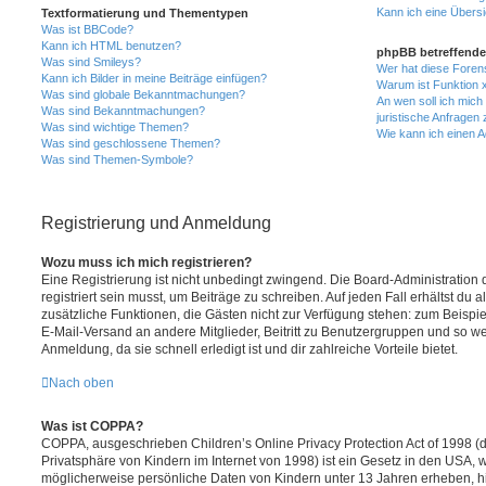
Kann ich eine Übersi
Textformatierung und Thementypen
Was ist BBCode?
Kann ich HTML benutzen?
phpBB betreffende
Was sind Smileys?
Wer hat diese Foren
Kann ich Bilder in meine Beiträge einfügen?
Warum ist Funktion x
Was sind globale Bekanntmachungen?
An wen soll ich mic
Was sind Bekanntmachungen?
juristische Anfragen
Was sind wichtige Themen?
Wie kann ich einen A
Was sind geschlossene Themen?
Was sind Themen-Symbole?
Registrierung und Anmeldung
Wozu muss ich mich registrieren?
Eine Registrierung ist nicht unbedingt zwingend. Die Board-Administration
registriert sein musst, um Beiträge zu schreiben. Auf jeden Fall erhältst du als
zusätzliche Funktionen, die Gästen nicht zur Verfügung stehen: zum Beispiel
E-Mail-Versand an andere Mitglieder, Beitritt zu Benutzergruppen und so wei
Anmeldung, da sie schnell erledigt ist und dir zahlreiche Vorteile bietet.
Nach oben
Was ist COPPA?
COPPA, ausgeschrieben Children’s Online Privacy Protection Act of 1998 (
Privatsphäre von Kindern im Internet von 1998) ist ein Gesetz in den USA, w
möglicherweise persönliche Daten von Kindern unter 13 Jahren erheben, h