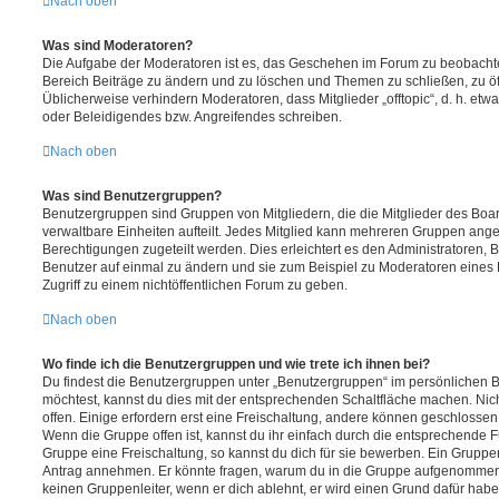
Nach oben
Was sind Moderatoren?
Die Aufgabe der Moderatoren ist es, das Geschehen im Forum zu beobachte
Bereich Beiträge zu ändern und zu löschen und Themen zu schließen, zu öff
Üblicherweise verhindern Moderatoren, dass Mitglieder „offtopic“, d. h. e
oder Beleidigendes bzw. Angreifendes schreiben.
Nach oben
Was sind Benutzergruppen?
Benutzergruppen sind Gruppen von Mitgliedern, die die Mitglieder des Board
verwaltbare Einheiten aufteilt. Jedes Mitglied kann mehreren Gruppen an
Berechtigungen zugeteilt werden. Dies erleichtert es den Administratoren,
Benutzer auf einmal zu ändern und sie zum Beispiel zu Moderatoren eines
Zugriff zu einem nichtöffentlichen Forum zu geben.
Nach oben
Wo finde ich die Benutzergruppen und wie trete ich ihnen bei?
Du findest die Benutzergruppen unter „Benutzergruppen“ im persönlichen B
möchtest, kannst du dies mit der entsprechenden Schaltfläche machen. Nic
offen. Einige erfordern erst eine Freischaltung, andere können geschlossen 
Wenn die Gruppe offen ist, kannst du ihr einfach durch die entsprechende Fu
Gruppe eine Freischaltung, so kannst du dich für sie bewerben. Ein Gruppe
Antrag annehmen. Er könnte fragen, warum du in die Gruppe aufgenommen 
keinen Gruppenleiter, wenn er dich ablehnt, er wird einen Grund dafür habe