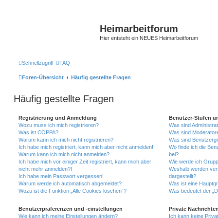
Heimarbeitforum
Hier entsteht ein NEUES Heimarbeitforum
Schnellzugriff
FAQ
Foren-Übersicht
Häufig gestellte Fragen
Häufig gestellte Fragen
Registrierung und Anmeldung
Benutzer-Stufen u
Wozu muss ich mich registrieren?
Was sind Administra
Was ist COPPA?
Was sind Moderator
Warum kann ich mich nicht registrieren?
Was sind Benutzerg
Ich habe mich registriert, kann mich aber nicht anmelden!
Wo finde ich die Ben
Warum kann ich mich nicht anmelden?
bei?
Ich habe mich vor einiger Zeit registriert, kann mich aber
Wie werde ich Grupp
nicht mehr anmelden?!
Weshalb werden ver
Ich habe mein Passwort vergessen!
dargestellt?
Warum werde ich automatisch abgemeldet?
Was ist eine Hauptg
Wozu ist die Funktion „Alle Cookies löschen“?
Was bedeutet der „Da
Benutzerpräferenzen und -einstellungen
Private Nachrichte
Wie kann ich meine Einstellungen ändern?
Ich kann keine Priva