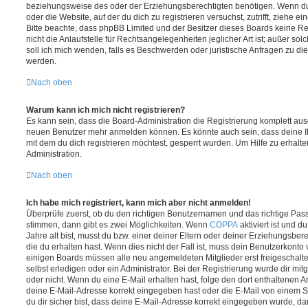
beziehungsweise des oder der Erziehungsberechtigten benötigen. Wenn du di
oder die Website, auf der du dich zu registrieren versuchst, zutrifft, ziehe e
Bitte beachte, dass phpBB Limited und der Besitzer dieses Boards keine 
nicht die Anlaufstelle für Rechtsangelegenheiten jeglicher Art ist; außer so
soll ich mich wenden, falls es Beschwerden oder juristische Anfragen zu d
werden.
Nach oben
Warum kann ich mich nicht registrieren?
Es kann sein, dass die Board-Administration die Registrierung komplett ausg
neuen Benutzer mehr anmelden können. Es könnte auch sein, dass deine 
mit dem du dich registrieren möchtest, gesperrt wurden. Um Hilfe zu erhalt
Administration.
Nach oben
Ich habe mich registriert, kann mich aber nicht anmelden!
Überprüfe zuerst, ob du den richtigen Benutzernamen und das richtige Pa
stimmen, dann gibt es zwei Möglichkeiten. Wenn
COPPA
aktiviert ist und 
Jahre alt bist, musst du bzw. einer deiner Eltern oder deiner Erziehungsbe
die du erhalten hast. Wenn dies nicht der Fall ist, muss dein Benutzerkonto v
einigen Boards müssen alle neu angemeldeten Mitglieder erst freigeschalt
selbst erledigen oder ein Administrator. Bei der Registrierung wurde dir mitget
oder nicht. Wenn du eine E-Mail erhalten hast, folge den dort enthaltenen
deine E-Mail-Adresse korrekt eingegeben hast oder die E-Mail von einem S
du dir sicher bist, dass deine E-Mail-Adresse korrekt eingegeben wurde, dan