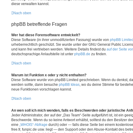
diese verwalten kannst.
Nach oben
phpBB betreffende Fragen
Wer hat diese Forensoftware entwickelt?
Diese Software (in ihrer unmodifizierten Fassung) wurde von
phpBB Limite
urheberrechtlich geschützt. Sie wurde unter der GNU General Public License
und kann frei vertrieben werden. Weitere Details findest du
auf der Seite v
deutschsprachige Anlaufstelle ist unter
phpBB.de
zu finden.
Nach oben
Warum ist Funktion x oder y nicht enthalten?
Diese Software wurde von phpBB Limited geschrieben. Wenn du denkst, das
werden sollte, dann besuche
phpBB Ideas
, wo du deine Stimme für beste
neue Funktionen vorschlagen kannst.
Nach oben
An wen soll ich mich wenden, falls es Beschwerden oder juristische An
Jeder Administrator, der auf der „Das Team“-Seite aufgeführt ist, ist ein geei
Beschwerde. Wenn du so keine Antwort erhältst, solltest du den Besitzer de
eine
„WHOIS“-Abfrage
durch) oder — falls diese Seite bei einem kostenlos
free.fr, funpic.de usw. liegt — den Support oder den Abuse-Kontakt des betr