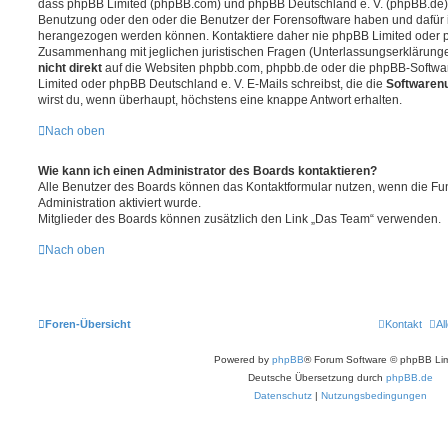
dass phpBB Limited (phpBB.com) und phpBB Deutschland e. V. (phpBB.de
Benutzung oder den oder die Benutzer der Forensoftware haben und dafür 
herangezogen werden können. Kontaktiere daher nie phpBB Limited oder p
Zusammenhang mit jeglichen juristischen Fragen (Unterlassungserklärunge
nicht direkt
auf die Websiten phpbb.com, phpbb.de oder die phpBB-Softwar
Limited oder phpBB Deutschland e. V. E-Mails schreibst, die die
Softwarenu
wirst du, wenn überhaupt, höchstens eine knappe Antwort erhalten.
Nach oben
Wie kann ich einen Administrator des Boards kontaktieren?
Alle Benutzer des Boards können das Kontaktformular nutzen, wenn die Fun
Administration aktiviert wurde.
Mitglieder des Boards können zusätzlich den Link „Das Team“ verwenden.
Nach oben
Foren-Übersicht
Kontakt
Al
Powered by
phpBB
® Forum Software © phpBB Lim
Deutsche Übersetzung durch
phpBB.de
Datenschutz
|
Nutzungsbedingungen