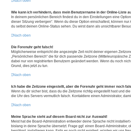
Nach oben
Wie kann ich verhindern, dass mein Benutzername in der Online-Liste a
In deinem persönlichen Bereich findest du in den Einstellungen eine Opti
dieser Sitzung verbergen“. Wenn du diese Option einschaltest, können nur
du selbst deinen Online-Status sehen. Du wirst dann als unsichtbarer Besuc
Nach oben
Die Forenuhr geht falsch!
Möglicherweise entspricht die angezeigte Zeit nicht deiner eigenen Zeitzone.
„Persönlichen Bereich“ die für dich passende Zeitzone (Mitteleuropäische Zei
dabei nur von registrierten Benutzern geändert werden. Wenn du noch nicht reg
Grund, dies jetzt zu tun.
Nach oben
Ich habe die Zeitzone eingestellt, aber die Forenuhr geht immer noch fal
Wenn du dir sicher bist, dass du die Zeitzone richtig eingestellt hast und die 
die Uhr des Servers vermutlich falsch. Kontaktiere einen Administrator, da
Nach oben
Meine Sprache steht auf diesem Board nicht zur Auswahl!
Meist hat die Board-Administration entweder deine Sprache nicht installier
bislang in deine Sprache übersetzt. Frage ggf. einen Board-Administrator, 
benötigst, installieren kann. Falls es noch nicht existiert, würden wir uns f