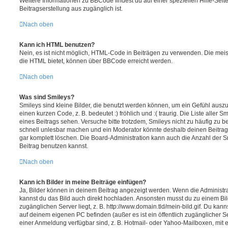
Weitere Informationen zu BBCode findest du auf einer speziellen Hilfe-Seite
Beitragserstellung aus zugänglich ist.
Nach oben
Kann ich HTML benutzen?
Nein, es ist nicht möglich, HTML-Code in Beiträgen zu verwenden. Die mei
die HTML bietet, können über BBCode erreicht werden.
Nach oben
Was sind Smileys?
Smileys sind kleine Bilder, die benutzt werden können, um ein Gefühl auszu
einen kurzen Code, z. B. bedeutet :) fröhlich und :( traurig. Die Liste aller
eines Beitrags sehen. Versuche bitte trotzdem, Smileys nicht zu häufig zu 
schnell unlesbar machen und ein Moderator könnte deshalb deinen Beitrag
gar komplett löschen. Die Board-Administration kann auch die Anzahl der S
Beitrag benutzen kannst.
Nach oben
Kann ich Bilder in meine Beiträge einfügen?
Ja, Bilder können in deinem Beitrag angezeigt werden. Wenn die Administra
kannst du das Bild auch direkt hochladen. Ansonsten musst du zu einem Bild
zugänglichen Server liegt, z. B. http://www.domain.tld/mein-bild.gif. Du kann
auf deinem eigenen PC befinden (außer es ist ein öffentlich zugänglicher Se
einer Anmeldung verfügbar sind, z. B. Hotmail- oder Yahoo-Mailboxen, mit