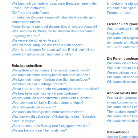
Wie kann ich verhindern, dass mein Benutzername in der
Ich bekomme ständig
Online-Liste auftaucht?
Ich habe eine Spam-E
Die Forenuhr geht falsch!
Forums erhalten!
Ich habe die Zeitzone eingestellt, aber die Forenuhr geht
immer noch falsch!
Freunde und ignori
Meine Sprache steht auf diesem Board nicht zur Auswahl!
Wozu benötige ich di
Was sind das für Bilder, die bei meinem Benutzernamen
Mitglieder?
angezeigt werden?
Wie kann ich Mitglied
Wie verwende ich einen Avatar?
der ignorierten Mitg
Was ist mein Rang und wie kann ich ihn ändern?
den Listen entfernen
Wenn ich bei einem Benutzer auf den E-Mail-Link klicke,
werde ich aufgefordert, mich anzumelden.
Die Foren durchsu
Wie kann ich ein Fo
Beiträge schreiben
Weshalb erhalte ich 
Wie erstelle ich ein neues Thema oder eine Antwort?
Warum bekomme ich b
Wie kann ich einen Beitrag bearbeiten oder löschen?
Wie kann ich nach M
Wie kann ich meinem Beitrag eine Signatur anfügen?
Wie kann ich meine 
Wie kann ich eine Umfrage erstellen?
Wieso kann ich nicht mehr Antwortmöglichkeiten erstellen?
Abonnements und 
Wie bearbeite oder lösche ich eine Umfrage?
Was ist der Untersc
Warum kann ich auf bestimmte Foren nicht zugreifen?
einem Abonnements 
Weshalb kann ich keine Dateianhänge anfügen?
Wie kann ich ein Les
Weshalb wurde ich verwarnt?
Thema abonnieren?
Wie kann ich Beiträge den Moderatoren melden?
Wie kann ich ein Fo
Was bewirkt die „Speichern“-Schaltfläche beim Schreiben
Wie deaktiviere ich
eines Beitrags?
Warum muss mein Beitrag erst freigegeben werden?
Wie markiere ich ein Thema als neu?
Dateianhänge
Welche Dateianhänge