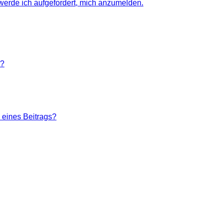
 werde ich aufgefordert, mich anzumelden.
n?
 eines Beitrags?