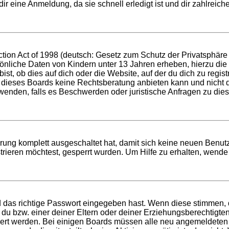
r eine Anmeldung, da sie schnell erledigt ist und dir zahlreiche 
ion Act of 1998 (deutsch: Gesetz zum Schutz der Privatsphäre v
sönliche Daten von Kindern unter 13 Jahren erheben, hierzu di
t, ob dies auf dich oder die Website, auf der du dich zu registri
 dieses Boards keine Rechtsberatung anbieten kann und nicht die
h wenden, falls es Beschwerden oder juristische Anfragen zu di
ierung komplett ausgeschaltet hat, damit sich keine neuen Ben
rieren möchtest, gesperrt wurden. Um Hilfe zu erhalten, wende 
d das richtige Passwort eingegeben hast. Wenn diese stimmen,
t du bzw. einer deiner Eltern oder deiner Erziehungsberechtigt
tiviert werden. Bei einigen Boards müssen alle neu angemeldeten