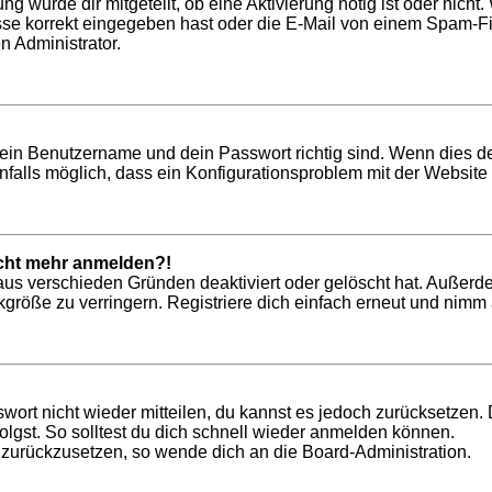
ung wurde dir mitgeteilt, ob eine Aktivierung nötig ist oder nich
 korrekt eingegeben hast oder die E-Mail von einem Spam-Filte
n Administrator.
dein Benutzername und dein Passwort richtig sind. Wenn dies de
nfalls möglich, dass ein Konfigurationsproblem mit der Website 
nicht mehr anmelden?!
aus verschieden Gründen deaktiviert oder gelöscht hat. Außerd
röße zu verringern. Registriere dich einfach erneut und nimm a
swort nicht wieder mitteilen, du kannst es jedoch zurücksetzen
lgst. So solltest du dich schnell wieder anmelden können.
t zurückzusetzen, so wende dich an die Board-Administration.