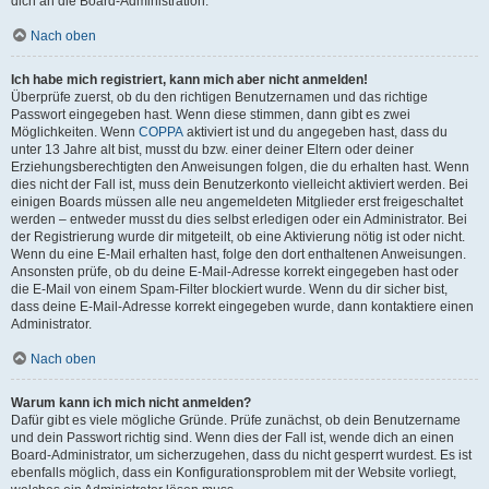
dich an die Board-Administration.
Nach oben
Ich habe mich registriert, kann mich aber nicht anmelden!
Überprüfe zuerst, ob du den richtigen Benutzernamen und das richtige
Passwort eingegeben hast. Wenn diese stimmen, dann gibt es zwei
Möglichkeiten. Wenn
COPPA
aktiviert ist und du angegeben hast, dass du
unter 13 Jahre alt bist, musst du bzw. einer deiner Eltern oder deiner
Erziehungsberechtigten den Anweisungen folgen, die du erhalten hast. Wenn
dies nicht der Fall ist, muss dein Benutzerkonto vielleicht aktiviert werden. Bei
einigen Boards müssen alle neu angemeldeten Mitglieder erst freigeschaltet
werden – entweder musst du dies selbst erledigen oder ein Administrator. Bei
der Registrierung wurde dir mitgeteilt, ob eine Aktivierung nötig ist oder nicht.
Wenn du eine E-Mail erhalten hast, folge den dort enthaltenen Anweisungen.
Ansonsten prüfe, ob du deine E-Mail-Adresse korrekt eingegeben hast oder
die E-Mail von einem Spam-Filter blockiert wurde. Wenn du dir sicher bist,
dass deine E-Mail-Adresse korrekt eingegeben wurde, dann kontaktiere einen
Administrator.
Nach oben
Warum kann ich mich nicht anmelden?
Dafür gibt es viele mögliche Gründe. Prüfe zunächst, ob dein Benutzername
und dein Passwort richtig sind. Wenn dies der Fall ist, wende dich an einen
Board-Administrator, um sicherzugehen, dass du nicht gesperrt wurdest. Es ist
ebenfalls möglich, dass ein Konfigurationsproblem mit der Website vorliegt,