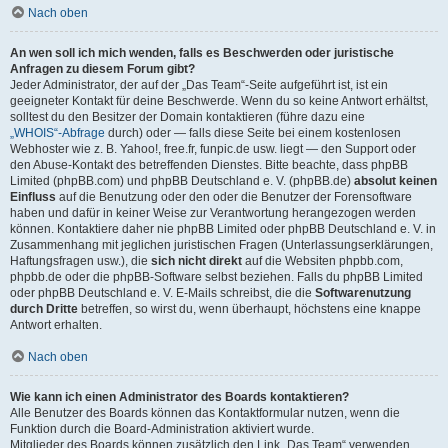
Nach oben
An wen soll ich mich wenden, falls es Beschwerden oder juristische
Anfragen zu diesem Forum gibt?
Jeder Administrator, der auf der „Das Team“-Seite aufgeführt ist, ist ein
geeigneter Kontakt für deine Beschwerde. Wenn du so keine Antwort erhältst,
solltest du den Besitzer der Domain kontaktieren (führe dazu eine
„WHOIS“-Abfrage
durch) oder — falls diese Seite bei einem kostenlosen
Webhoster wie z. B. Yahoo!, free.fr, funpic.de usw. liegt — den Support oder
den Abuse-Kontakt des betreffenden Dienstes. Bitte beachte, dass phpBB
Limited (phpBB.com) und phpBB Deutschland e. V. (phpBB.de)
absolut keinen
Einfluss
auf die Benutzung oder den oder die Benutzer der Forensoftware
haben und dafür in keiner Weise zur Verantwortung herangezogen werden
können. Kontaktiere daher nie phpBB Limited oder phpBB Deutschland e. V. in
Zusammenhang mit jeglichen juristischen Fragen (Unterlassungserklärungen,
Haftungsfragen usw.), die
sich nicht direkt
auf die Websiten phpbb.com,
phpbb.de oder die phpBB-Software selbst beziehen. Falls du phpBB Limited
oder phpBB Deutschland e. V. E-Mails schreibst, die die
Softwarenutzung
durch Dritte
betreffen, so wirst du, wenn überhaupt, höchstens eine knappe
Antwort erhalten.
Nach oben
Wie kann ich einen Administrator des Boards kontaktieren?
Alle Benutzer des Boards können das Kontaktformular nutzen, wenn die
Funktion durch die Board-Administration aktiviert wurde.
Mitglieder des Boards können zusätzlich den Link „Das Team“ verwenden.