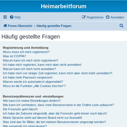
Heimarbeitforum
FAQ
Registrieren
Anmelden
S
Foren-Übersicht
Häufig gestellte Fragen
u
Häufig gestellte Fragen
c
h
Registrierung und Anmeldung
Wozu muss ich mich registrieren?
e
Was ist COPPA?
Warum kann ich mich nicht registrieren?
Ich habe mich registriert, kann mich aber nicht anmelden!
Warum kann ich mich nicht anmelden?
Ich habe mich vor einiger Zeit registriert, kann mich aber nicht mehr anmelden?!
Ich habe mein Passwort vergessen!
Warum werde ich automatisch abgemeldet?
Wozu ist die Funktion „Alle Cookies löschen“?
Benutzerpräferenzen und -einstellungen
Wie kann ich meine Einstellungen ändern?
Wie kann ich verhindern, dass mein Benutzername in der Online-Liste auftaucht?
Die Forenuhr geht falsch!
Ich habe die Zeitzone eingestellt, aber die Forenuhr geht immer noch falsch!
Meine Sprache steht auf diesem Board nicht zur Auswahl!
Was sind das für Bilder, die bei meinem Benutzernamen angezeigt werden?
Wie verwende ich einen Avatar?