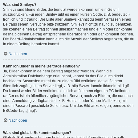
Was sind Smileys?
Smileys sind kleine Bilder, die benutzt werden können, um ein Gefühl
auszudrücken. Für jeden Smiley gibt es einen kurzen Code, z. B. bedeutet :)
fröhlich und :( traurig. Die Liste aller Smileys kannst du beim Verfassen eines
Beitrags sehen. Versuche bitte trotzdem, Smileys nicht zu häufig zu benutzen,
sie können einen Beitrag schnell unlesbar machen und ein Moderator könnte
deshalb deinen Beitrag entsprechend überarbeiten oder gar komplett löschen.
Die Board-Administration kann auch die Anzahl der Smileys begrenzen, die du
in einem Beitrag benutzen kannst.
Nach oben
Kann ich Bilder in meine Beiträge einfügen?
Ja, Bilder können in deinem Beitrag angezeigt werden. Wenn die
Administration Dateianhänge erlaubt hat, kannst du das Bild auch direkt
hochladen. Ansonsten musst du zu einem Bild verlinken, das auf einem
öffentlich zugänglichen Server liegt, z. B. http://www.domain.tld/mein-bild.gif.
Du kannst weder Bilder verlinken, die sich auf deinem eigenen PC befinden
(außer es ist ein öffentlich zugänglicher Server), noch zu Bildern, die nur nach
einer Anmeldung verfügbar sind, z. B. Hotmail- oder Yahoo-Mailboxen, mit
einem Passwort geschützte Seiten usw. Um das Bild anzuzeigen, benutze den
BBCode-Tag „[img]“.
Nach oben
Was sind globale Bekanntmachungen?
Globale Bekanntmachungen beinhalten wichtige Informationen, deshalb