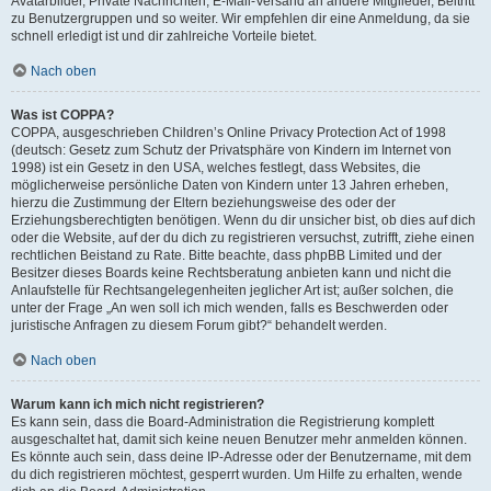
Avatarbilder, Private Nachrichten, E-Mail-Versand an andere Mitglieder, Beitritt
zu Benutzergruppen und so weiter. Wir empfehlen dir eine Anmeldung, da sie
schnell erledigt ist und dir zahlreiche Vorteile bietet.
Nach oben
Was ist COPPA?
COPPA, ausgeschrieben Children’s Online Privacy Protection Act of 1998
(deutsch: Gesetz zum Schutz der Privatsphäre von Kindern im Internet von
1998) ist ein Gesetz in den USA, welches festlegt, dass Websites, die
möglicherweise persönliche Daten von Kindern unter 13 Jahren erheben,
hierzu die Zustimmung der Eltern beziehungsweise des oder der
Erziehungsberechtigten benötigen. Wenn du dir unsicher bist, ob dies auf dich
oder die Website, auf der du dich zu registrieren versuchst, zutrifft, ziehe einen
rechtlichen Beistand zu Rate. Bitte beachte, dass phpBB Limited und der
Besitzer dieses Boards keine Rechtsberatung anbieten kann und nicht die
Anlaufstelle für Rechtsangelegenheiten jeglicher Art ist; außer solchen, die
unter der Frage „An wen soll ich mich wenden, falls es Beschwerden oder
juristische Anfragen zu diesem Forum gibt?“ behandelt werden.
Nach oben
Warum kann ich mich nicht registrieren?
Es kann sein, dass die Board-Administration die Registrierung komplett
ausgeschaltet hat, damit sich keine neuen Benutzer mehr anmelden können.
Es könnte auch sein, dass deine IP-Adresse oder der Benutzername, mit dem
du dich registrieren möchtest, gesperrt wurden. Um Hilfe zu erhalten, wende