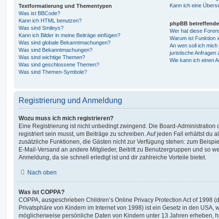
Kann ich eine Übersi
Textformatierung und Thementypen
Was ist BBCode?
Kann ich HTML benutzen?
phpBB betreffende
Was sind Smileys?
Wer hat diese Foren
Kann ich Bilder in meine Beiträge einfügen?
Warum ist Funktion x
Was sind globale Bekanntmachungen?
An wen soll ich mic
Was sind Bekanntmachungen?
juristische Anfragen
Was sind wichtige Themen?
Wie kann ich einen A
Was sind geschlossene Themen?
Was sind Themen-Symbole?
Registrierung und Anmeldung
Wozu muss ich mich registrieren?
Eine Registrierung ist nicht unbedingt zwingend. Die Board-Administration
registriert sein musst, um Beiträge zu schreiben. Auf jeden Fall erhältst du als
zusätzliche Funktionen, die Gästen nicht zur Verfügung stehen: zum Beispiel
E-Mail-Versand an andere Mitglieder, Beitritt zu Benutzergruppen und so wei
Anmeldung, da sie schnell erledigt ist und dir zahlreiche Vorteile bietet.
Nach oben
Was ist COPPA?
COPPA, ausgeschrieben Children’s Online Privacy Protection Act of 1998 (
Privatsphäre von Kindern im Internet von 1998) ist ein Gesetz in den USA, w
möglicherweise persönliche Daten von Kindern unter 13 Jahren erheben, h