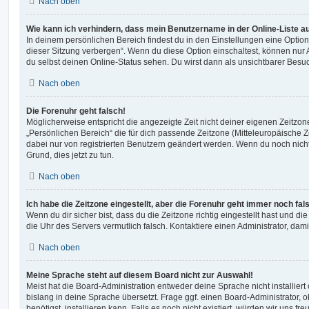
Nach oben
Wie kann ich verhindern, dass mein Benutzername in der Online-Liste a
In deinem persönlichen Bereich findest du in den Einstellungen eine Opti
dieser Sitzung verbergen“. Wenn du diese Option einschaltest, können nur
du selbst deinen Online-Status sehen. Du wirst dann als unsichtbarer Besuc
Nach oben
Die Forenuhr geht falsch!
Möglicherweise entspricht die angezeigte Zeit nicht deiner eigenen Zeitzone.
„Persönlichen Bereich“ die für dich passende Zeitzone (Mitteleuropäische Zei
dabei nur von registrierten Benutzern geändert werden. Wenn du noch nicht reg
Grund, dies jetzt zu tun.
Nach oben
Ich habe die Zeitzone eingestellt, aber die Forenuhr geht immer noch fal
Wenn du dir sicher bist, dass du die Zeitzone richtig eingestellt hast und die 
die Uhr des Servers vermutlich falsch. Kontaktiere einen Administrator, da
Nach oben
Meine Sprache steht auf diesem Board nicht zur Auswahl!
Meist hat die Board-Administration entweder deine Sprache nicht installier
bislang in deine Sprache übersetzt. Frage ggf. einen Board-Administrator, 
benötigst, installieren kann. Falls es noch nicht existiert, würden wir uns f