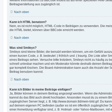
Weitere Informationen zu BBCode findest du auf einer speziellen Hilfe-Seite
Beitragserstellung aus zugänglich ist.
Nach oben
Kann ich HTML benutzen?
Nein, es ist nicht möglich, HTML-Code in Beiträgen zu verwenden. Die mei
die HTML bietet, können über BBCode erreicht werden.
Nach oben
Was sind Smileys?
Smileys sind kleine Bilder, die benutzt werden können, um ein Gefühl auszu
einen kurzen Code, z. B. bedeutet :) fröhlich und :( traurig. Die Liste aller
eines Beitrags sehen. Versuche bitte trotzdem, Smileys nicht zu häufig zu 
schnell unlesbar machen und ein Moderator könnte deshalb deinen Beitrag
gar komplett löschen. Die Board-Administration kann auch die Anzahl der S
Beitrag benutzen kannst.
Nach oben
Kann ich Bilder in meine Beiträge einfügen?
Ja, Bilder können in deinem Beitrag angezeigt werden. Wenn die Administra
kannst du das Bild auch direkt hochladen. Ansonsten musst du zu einem Bild
zugänglichen Server liegt, z. B. http://www.domain.tld/mein-bild.gif. Du kann
auf deinem eigenen PC befinden (außer es ist ein öffentlich zugänglicher Se
einer Anmeldung verfügbar sind, z. B. Hotmail- oder Yahoo-Mailboxen, mit