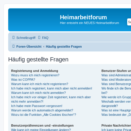
Heimarbeitforum
Hier entsteht ein NEUES Heimarbeitforum
Schnellzugriff
FAQ
Foren-Übersicht
Häufig gestellte Fragen
Häufig gestellte Fragen
Registrierung und Anmeldung
Benutzer-Stufen u
Wozu muss ich mich registrieren?
Was sind Administra
Was ist COPPA?
Was sind Moderator
Warum kann ich mich nicht registrieren?
Was sind Benutzerg
Ich habe mich registriert, kann mich aber nicht anmelden!
Wo finde ich die Ben
Warum kann ich mich nicht anmelden?
bei?
Ich habe mich vor einiger Zeit registriert, kann mich aber
Wie werde ich Grupp
nicht mehr anmelden?!
Weshalb werden ver
Ich habe mein Passwort vergessen!
dargestellt?
Warum werde ich automatisch abgemeldet?
Was ist eine Hauptg
Wozu ist die Funktion „Alle Cookies löschen“?
Was bedeutet der „Da
Benutzerpräferenzen und -einstellungen
Private Nachrichte
Wie kann ich meine Einstellungen ändern?
Ich kann keine Priva