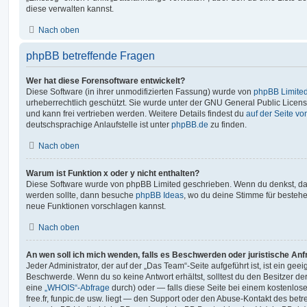
diese verwalten kannst.
Nach oben
phpBB betreffende Fragen
Wer hat diese Forensoftware entwickelt?
Diese Software (in ihrer unmodifizierten Fassung) wurde von
phpBB Limite
urheberrechtlich geschützt. Sie wurde unter der GNU General Public License
und kann frei vertrieben werden. Weitere Details findest du
auf der Seite v
deutschsprachige Anlaufstelle ist unter
phpBB.de
zu finden.
Nach oben
Warum ist Funktion x oder y nicht enthalten?
Diese Software wurde von phpBB Limited geschrieben. Wenn du denkst, das
werden sollte, dann besuche
phpBB Ideas
, wo du deine Stimme für beste
neue Funktionen vorschlagen kannst.
Nach oben
An wen soll ich mich wenden, falls es Beschwerden oder juristische An
Jeder Administrator, der auf der „Das Team“-Seite aufgeführt ist, ist ein geei
Beschwerde. Wenn du so keine Antwort erhältst, solltest du den Besitzer de
eine
„WHOIS“-Abfrage
durch) oder — falls diese Seite bei einem kostenlos
free.fr, funpic.de usw. liegt — den Support oder den Abuse-Kontakt des betr