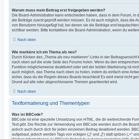
Warum muss mein Beitrag erst freigegeben werden?
Die Board-Administration kann entschieden haben, dass in dem Forum, in de
die Beiträge zuerst geprüft werden müssen. Es ist auch möglich, dass die A
von Benutzern hinzugefügt hat, bei denen sie die Beiträge erst begutachten
sichtbar werden. Bitte kontaktiere die Board-Administration, wenn du weiter
Nach oben
Wie markiere ich ein Thema als neu?
Durch Klicken des „Thema als neu markieren“-Links in der Beitragsansich
nach oben auf die erste Seite des Forums holen. Wenn du den entsprechende
Funktion möglicherweise deaktiviert oder seit der letzten Markierung ist nic
auch möglich, das Thema nach oben zu holen, indem du einfach eine Antwort
sicher, dass du die Regeln dieses Boards beachtest! Es wird meist nicht ge
Grund auf alte oder abgeschlossene Themen geantwortet wird.
Nach oben
Textformatierung und Thementypen
Was ist BBCode?
BBCode ist eine spezielle Umsetzung von HTML, die dir weitreichende For
Text gibt. Die Rechte zur Verwendung von BBCode werden durch die Board
jedoch auch durch dich für jeden einzelnen Beitrag deaktiviert werden. BB
aufgebaut, jedoch werden Tags von eckigen („[“ und „]“) statt spitzen („<“ 