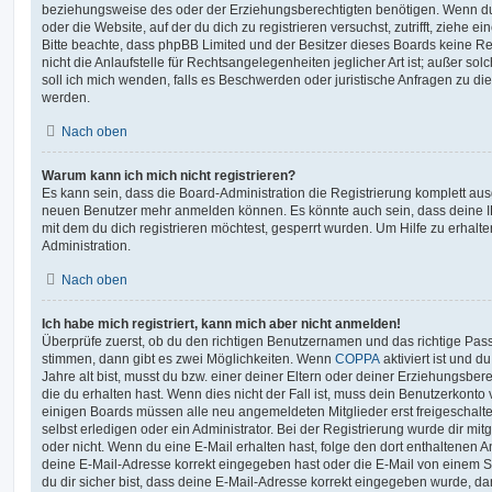
beziehungsweise des oder der Erziehungsberechtigten benötigen. Wenn du di
oder die Website, auf der du dich zu registrieren versuchst, zutrifft, ziehe e
Bitte beachte, dass phpBB Limited und der Besitzer dieses Boards keine 
nicht die Anlaufstelle für Rechtsangelegenheiten jeglicher Art ist; außer so
soll ich mich wenden, falls es Beschwerden oder juristische Anfragen zu d
werden.
Nach oben
Warum kann ich mich nicht registrieren?
Es kann sein, dass die Board-Administration die Registrierung komplett ausg
neuen Benutzer mehr anmelden können. Es könnte auch sein, dass deine 
mit dem du dich registrieren möchtest, gesperrt wurden. Um Hilfe zu erhalt
Administration.
Nach oben
Ich habe mich registriert, kann mich aber nicht anmelden!
Überprüfe zuerst, ob du den richtigen Benutzernamen und das richtige Pa
stimmen, dann gibt es zwei Möglichkeiten. Wenn
COPPA
aktiviert ist und 
Jahre alt bist, musst du bzw. einer deiner Eltern oder deiner Erziehungsbe
die du erhalten hast. Wenn dies nicht der Fall ist, muss dein Benutzerkonto v
einigen Boards müssen alle neu angemeldeten Mitglieder erst freigeschalt
selbst erledigen oder ein Administrator. Bei der Registrierung wurde dir mitget
oder nicht. Wenn du eine E-Mail erhalten hast, folge den dort enthaltenen
deine E-Mail-Adresse korrekt eingegeben hast oder die E-Mail von einem S
du dir sicher bist, dass deine E-Mail-Adresse korrekt eingegeben wurde, dan