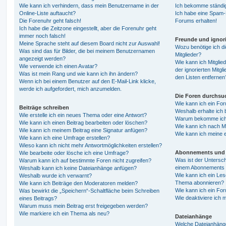
Wie kann ich verhindern, dass mein Benutzername in der
Ich bekomme ständig
Online-Liste auftaucht?
Ich habe eine Spam-E
Die Forenuhr geht falsch!
Forums erhalten!
Ich habe die Zeitzone eingestellt, aber die Forenuhr geht
immer noch falsch!
Freunde und ignori
Meine Sprache steht auf diesem Board nicht zur Auswahl!
Wozu benötige ich di
Was sind das für Bilder, die bei meinem Benutzernamen
Mitglieder?
angezeigt werden?
Wie kann ich Mitglied
Wie verwende ich einen Avatar?
der ignorierten Mitg
Was ist mein Rang und wie kann ich ihn ändern?
den Listen entfernen
Wenn ich bei einem Benutzer auf den E-Mail-Link klicke,
werde ich aufgefordert, mich anzumelden.
Die Foren durchsu
Wie kann ich ein Fo
Beiträge schreiben
Weshalb erhalte ich 
Wie erstelle ich ein neues Thema oder eine Antwort?
Warum bekomme ich b
Wie kann ich einen Beitrag bearbeiten oder löschen?
Wie kann ich nach M
Wie kann ich meinem Beitrag eine Signatur anfügen?
Wie kann ich meine 
Wie kann ich eine Umfrage erstellen?
Wieso kann ich nicht mehr Antwortmöglichkeiten erstellen?
Abonnements und 
Wie bearbeite oder lösche ich eine Umfrage?
Was ist der Untersc
Warum kann ich auf bestimmte Foren nicht zugreifen?
einem Abonnements 
Weshalb kann ich keine Dateianhänge anfügen?
Wie kann ich ein Les
Weshalb wurde ich verwarnt?
Thema abonnieren?
Wie kann ich Beiträge den Moderatoren melden?
Wie kann ich ein Fo
Was bewirkt die „Speichern“-Schaltfläche beim Schreiben
Wie deaktiviere ich
eines Beitrags?
Warum muss mein Beitrag erst freigegeben werden?
Wie markiere ich ein Thema als neu?
Dateianhänge
Welche Dateianhänge