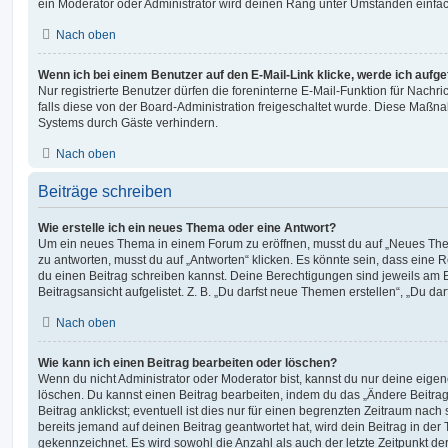
ein Moderator oder Administrator wird deinen Rang unter Umständen einfa
Nach oben
Wenn ich bei einem Benutzer auf den E-Mail-Link klicke, werde ich aufg
Nur registrierte Benutzer dürfen die foreninterne E-Mail-Funktion für Nachr
falls diese von der Board-Administration freigeschaltet wurde. Diese Maßn
Systems durch Gäste verhindern.
Nach oben
Beiträge schreiben
Wie erstelle ich ein neues Thema oder eine Antwort?
Um ein neues Thema in einem Forum zu eröffnen, musst du auf „Neues Them
zu antworten, musst du auf „Antworten“ klicken. Es könnte sein, dass eine Reg
du einen Beitrag schreiben kannst. Deine Berechtigungen sind jeweils am 
Beitragsansicht aufgelistet. Z. B. „Du darfst neue Themen erstellen“, „Du da
Nach oben
Wie kann ich einen Beitrag bearbeiten oder löschen?
Wenn du nicht Administrator oder Moderator bist, kannst du nur deine eige
löschen. Du kannst einen Beitrag bearbeiten, indem du das „Ändere Beitr
Beitrag anklickst; eventuell ist dies nur für einen begrenzten Zeitraum nac
bereits jemand auf deinen Beitrag geantwortet hat, wird dein Beitrag in der
gekennzeichnet. Es wird sowohl die Anzahl als auch der letzte Zeitpunkt d