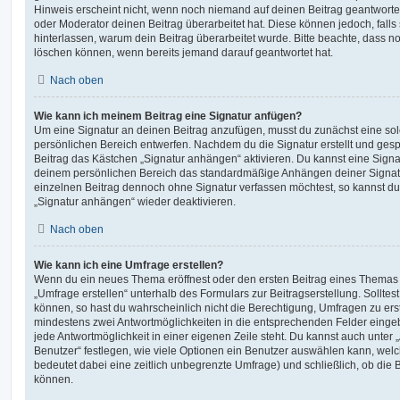
Hinweis erscheint nicht, wenn noch niemand auf deinen Beitrag geantwortet
oder Moderator deinen Beitrag überarbeitet hat. Diese können jedoch, falls s
hinterlassen, warum dein Beitrag überarbeitet wurde. Bitte beachte, dass n
löschen können, wenn bereits jemand darauf geantwortet hat.
Nach oben
Wie kann ich meinem Beitrag eine Signatur anfügen?
Um eine Signatur an deinen Beitrag anzufügen, musst du zunächst eine sol
persönlichen Bereich entwerfen. Nachdem du die Signatur erstellt und gesp
Beitrag das Kästchen „Signatur anhängen“ aktivieren. Du kannst eine Signa
deinem persönlichen Bereich das standardmäßige Anhängen deiner Signatu
einzelnen Beitrag dennoch ohne Signatur verfassen möchtest, so kannst du 
„Signatur anhängen“ wieder deaktivieren.
Nach oben
Wie kann ich eine Umfrage erstellen?
Wenn du ein neues Thema eröffnest oder den ersten Beitrag eines Themas be
„Umfrage erstellen“ unterhalb des Formulars zur Beitragserstellung. Solltes
können, so hast du wahrscheinlich nicht die Berechtigung, Umfragen zu erste
mindestens zwei Antwortmöglichkeiten in die entsprechenden Felder eingeb
jede Antwortmöglichkeit in einer eigenen Zeile steht. Du kannst auch unter
Benutzer“ festlegen, wie viele Optionen ein Benutzer auswählen kann, welche
bedeutet dabei eine zeitlich unbegrenzte Umfrage) und schließlich, ob die
können.