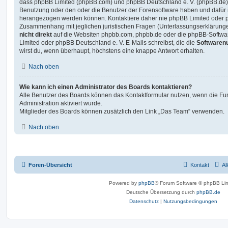
dass phpBB Limited (phpBB.com) und phpBB Deutschland e. V. (phpBB.de
Benutzung oder den oder die Benutzer der Forensoftware haben und dafür 
herangezogen werden können. Kontaktiere daher nie phpBB Limited oder p
Zusammenhang mit jeglichen juristischen Fragen (Unterlassungserklärunge
nicht direkt
auf die Websiten phpbb.com, phpbb.de oder die phpBB-Softwar
Limited oder phpBB Deutschland e. V. E-Mails schreibst, die die
Softwarenu
wirst du, wenn überhaupt, höchstens eine knappe Antwort erhalten.
Nach oben
Wie kann ich einen Administrator des Boards kontaktieren?
Alle Benutzer des Boards können das Kontaktformular nutzen, wenn die Fun
Administration aktiviert wurde.
Mitglieder des Boards können zusätzlich den Link „Das Team“ verwenden.
Nach oben
Foren-Übersicht
Kontakt
Al
Powered by
phpBB
® Forum Software © phpBB Lim
Deutsche Übersetzung durch
phpBB.de
Datenschutz
|
Nutzungsbedingungen