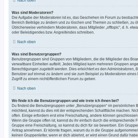
Nach oben
Was sind Moderatoren?
Die Aufgabe der Moderatoren ist es, das Geschehen im Forum zu beobachte
Bereich Beiträge zu ändern und zu löschen und Themen zu schließen, zu öff
Üblicherweise verhindern Moderatoren, dass Mitglieder „offtopic“, d. h. e
oder Beleidigendes bzw. Angreifendes schreiben.
Nach oben
Was sind Benutzergruppen?
Benutzergruppen sind Gruppen von Mitgliedern, die die Mitglieder des Board
verwaltbare Einheiten aufteilt. Jedes Mitglied kann mehreren Gruppen an
Berechtigungen zugeteilt werden. Dies erleichtert es den Administratoren,
Benutzer auf einmal zu ändern und sie zum Beispiel zu Moderatoren eines
Zugriff zu einem nichtöffentlichen Forum zu geben.
Nach oben
Wo finde ich die Benutzergruppen und wie trete ich ihnen bei?
Du findest die Benutzergruppen unter „Benutzergruppen“ im persönlichen B
möchtest, kannst du dies mit der entsprechenden Schaltfläche machen. Nic
offen. Einige erfordern erst eine Freischaltung, andere können geschlossen 
Wenn die Gruppe offen ist, kannst du ihr einfach durch die entsprechende Fu
Gruppe eine Freischaltung, so kannst du dich für sie bewerben. Ein Gruppe
Antrag annehmen. Er könnte fragen, warum du in die Gruppe aufgenommen 
keinen Gruppenleiter, wenn er dich ablehnt, er wird einen Grund dafür habe