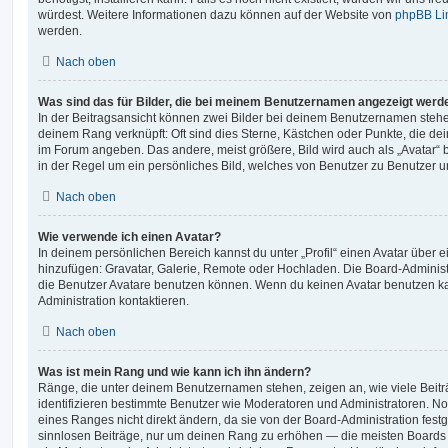
würdest. Weitere Informationen dazu können auf der Website von
phpBB Li
werden.
Nach oben
Was sind das für Bilder, die bei meinem Benutzernamen angezeigt werd
In der Beitragsansicht können zwei Bilder bei deinem Benutzernamen stehen.
deinem Rang verknüpft: Oft sind dies Sterne, Kästchen oder Punkte, die de
im Forum angeben. Das andere, meist größere, Bild wird auch als „Avatar“ b
in der Regel um ein persönliches Bild, welches von Benutzer zu Benutzer unt
Nach oben
Wie verwende ich einen Avatar?
In deinem persönlichen Bereich kannst du unter „Profil“ einen Avatar über 
hinzufügen: Gravatar, Galerie, Remote oder Hochladen. Die Board-Adminis
die Benutzer Avatare benutzen können. Wenn du keinen Avatar benutzen kan
Administration kontaktieren.
Nach oben
Was ist mein Rang und wie kann ich ihn ändern?
Ränge, die unter deinem Benutzernamen stehen, zeigen an, wie viele Beiträg
identifizieren bestimmte Benutzer wie Moderatoren und Administratoren. N
eines Ranges nicht direkt ändern, da sie von der Board-Administration festg
sinnlosen Beiträge, nur um deinen Rang zu erhöhen — die meisten Boards 