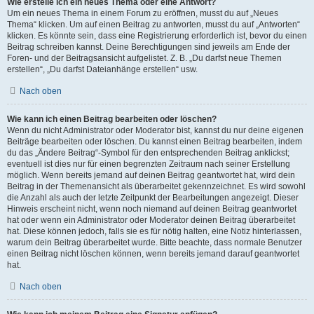
Wie erstelle ich ein neues Thema oder eine Antwort?
Um ein neues Thema in einem Forum zu eröffnen, musst du auf „Neues
Thema“ klicken. Um auf einen Beitrag zu antworten, musst du auf „Antworten“
klicken. Es könnte sein, dass eine Registrierung erforderlich ist, bevor du einen
Beitrag schreiben kannst. Deine Berechtigungen sind jeweils am Ende der
Foren- und der Beitragsansicht aufgelistet. Z. B. „Du darfst neue Themen
erstellen“, „Du darfst Dateianhänge erstellen“ usw.
Nach oben
Wie kann ich einen Beitrag bearbeiten oder löschen?
Wenn du nicht Administrator oder Moderator bist, kannst du nur deine eigenen
Beiträge bearbeiten oder löschen. Du kannst einen Beitrag bearbeiten, indem
du das „Ändere Beitrag“-Symbol für den entsprechenden Beitrag anklickst;
eventuell ist dies nur für einen begrenzten Zeitraum nach seiner Erstellung
möglich. Wenn bereits jemand auf deinen Beitrag geantwortet hat, wird dein
Beitrag in der Themenansicht als überarbeitet gekennzeichnet. Es wird sowohl
die Anzahl als auch der letzte Zeitpunkt der Bearbeitungen angezeigt. Dieser
Hinweis erscheint nicht, wenn noch niemand auf deinen Beitrag geantwortet
hat oder wenn ein Administrator oder Moderator deinen Beitrag überarbeitet
hat. Diese können jedoch, falls sie es für nötig halten, eine Notiz hinterlassen,
warum dein Beitrag überarbeitet wurde. Bitte beachte, dass normale Benutzer
einen Beitrag nicht löschen können, wenn bereits jemand darauf geantwortet
hat.
Nach oben