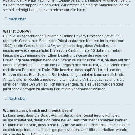
Avatarbilder, Private Nachrichten, E-Mail-Versand an andere Mitglieder, Beitritt
zu Benutzergruppen und so weiter. Wir empfehlen dir eine Anmeldung, da sie
schnell erledigt ist und dir zahlreiche Vorteile bietet.
Nach oben
Was ist COPPA?
COPPA, ausgeschrieben Children’s Online Privacy Protection Act of 1998
(deutsch: Gesetz zum Schutz der Privatsphäre von Kindern im Internet von
1998) ist ein Gesetz in den USA, welches festlegt, dass Websites, die
möglicherweise persönliche Daten von Kindern unter 13 Jahren erheben,
hierzu die Zustimmung der Eltern beziehungsweise des oder der
Erziehungsberechtigten benötigen. Wenn du dir unsicher bist, ob dies auf dich
oder die Website, auf der du dich zu registrieren versuchst, zutrifft, ziehe einen
rechtlichen Beistand zu Rate. Bitte beachte, dass phpBB Limited und der
Besitzer dieses Boards keine Rechtsberatung anbieten kann und nicht die
Anlaufstelle für Rechtsangelegenheiten jeglicher Art ist; außer solchen, die
unter der Frage „An wen soll ich mich wenden, falls es Beschwerden oder
juristische Anfragen zu diesem Forum gibt?“ behandelt werden.
Nach oben
Warum kann ich mich nicht registrieren?
Es kann sein, dass die Board-Administration die Registrierung komplett
ausgeschaltet hat, damit sich keine neuen Benutzer mehr anmelden können.
Es könnte auch sein, dass deine IP-Adresse oder der Benutzername, mit dem
du dich registrieren möchtest, gesperrt wurden. Um Hilfe zu erhalten, wende
dich an die Board-Administration.