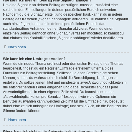
Wie kann ich meinem Beitrag eine Signatur anfügen?
Um eine Signatur an deinen Beitrag anzufügen, musst du zunächst eine
solche in den Einstellungen in deinem persönlichen Bereich entwerfen.
Nachdem du die Signatur erstellt und gespeichert hast, kannst du in jedem
Beitrag das Kästchen „Signatur anhängen“ aktivieren. Du kannst eine Signatur
auch hinzufügen, indem du in deinem persönlichen Bereich das
standardmäßige Anhängen deiner Signatur aktivierst. Wenn du einen
einzelnen Beitrag dennoch ohne Signatur verfassen möchtest, so kannst du
dort einfach das Kontrollkästchen „Signatur anhängen“ wieder deaktivieren.
Nach oben
Wie kann ich eine Umfrage erstellen?
Wenn du ein neues Thema eröffnest oder den ersten Beitrag eines Themas
bearbeitest, findest du ein Register „Umfrage erstellen“ unterhalb des
Formulars zur Beitragserstellung. Solltest du diesen Bereich nicht sehen
können, so hast du wahrscheinlich nicht die Berechtigung, Umfragen zu
erstellen. Du solltest einen Titel und mindestens zwei Antwortmöglichkeiten in
die entsprechenden Felder eingeben und dabei sicherstellen, dass jede
Antwortmöglichkeit in einer eigenen Zeile steht. Du kannst auch unter
„Auswahlmöglichkeiten pro Benutzer“ festlegen, wie viele Optionen ein
Benutzer auswählen kann, welches Zeitlimit für die Umfrage gilt (0 bedeutet
dabei eine zeitlich unbegrenzte Umfrage) und schließlich, ob die Benutzer ihre
Stimme ändern können.
Nach oben
Wieso kann ich nicht mehr Antwortmöglichkeiten erstellen?