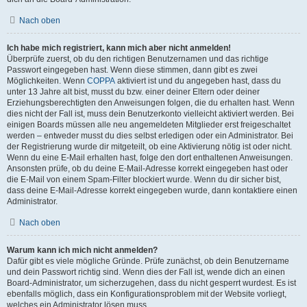
Nach oben
Ich habe mich registriert, kann mich aber nicht anmelden!
Überprüfe zuerst, ob du den richtigen Benutzernamen und das richtige
Passwort eingegeben hast. Wenn diese stimmen, dann gibt es zwei
Möglichkeiten. Wenn
COPPA
aktiviert ist und du angegeben hast, dass du
unter 13 Jahre alt bist, musst du bzw. einer deiner Eltern oder deiner
Erziehungsberechtigten den Anweisungen folgen, die du erhalten hast. Wenn
dies nicht der Fall ist, muss dein Benutzerkonto vielleicht aktiviert werden. Bei
einigen Boards müssen alle neu angemeldeten Mitglieder erst freigeschaltet
werden – entweder musst du dies selbst erledigen oder ein Administrator. Bei
der Registrierung wurde dir mitgeteilt, ob eine Aktivierung nötig ist oder nicht.
Wenn du eine E-Mail erhalten hast, folge den dort enthaltenen Anweisungen.
Ansonsten prüfe, ob du deine E-Mail-Adresse korrekt eingegeben hast oder
die E-Mail von einem Spam-Filter blockiert wurde. Wenn du dir sicher bist,
dass deine E-Mail-Adresse korrekt eingegeben wurde, dann kontaktiere einen
Administrator.
Nach oben
Warum kann ich mich nicht anmelden?
Dafür gibt es viele mögliche Gründe. Prüfe zunächst, ob dein Benutzername
und dein Passwort richtig sind. Wenn dies der Fall ist, wende dich an einen
Board-Administrator, um sicherzugehen, dass du nicht gesperrt wurdest. Es ist
ebenfalls möglich, dass ein Konfigurationsproblem mit der Website vorliegt,
welches ein Administrator lösen muss.