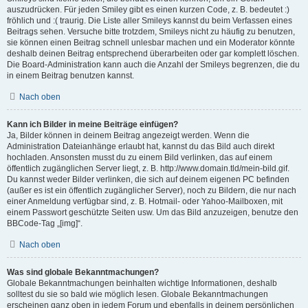
auszudrücken. Für jeden Smiley gibt es einen kurzen Code, z. B. bedeutet :)
fröhlich und :( traurig. Die Liste aller Smileys kannst du beim Verfassen eines
Beitrags sehen. Versuche bitte trotzdem, Smileys nicht zu häufig zu benutzen,
sie können einen Beitrag schnell unlesbar machen und ein Moderator könnte
deshalb deinen Beitrag entsprechend überarbeiten oder gar komplett löschen.
Die Board-Administration kann auch die Anzahl der Smileys begrenzen, die du
in einem Beitrag benutzen kannst.
Nach oben
Kann ich Bilder in meine Beiträge einfügen?
Ja, Bilder können in deinem Beitrag angezeigt werden. Wenn die
Administration Dateianhänge erlaubt hat, kannst du das Bild auch direkt
hochladen. Ansonsten musst du zu einem Bild verlinken, das auf einem
öffentlich zugänglichen Server liegt, z. B. http://www.domain.tld/mein-bild.gif.
Du kannst weder Bilder verlinken, die sich auf deinem eigenen PC befinden
(außer es ist ein öffentlich zugänglicher Server), noch zu Bildern, die nur nach
einer Anmeldung verfügbar sind, z. B. Hotmail- oder Yahoo-Mailboxen, mit
einem Passwort geschützte Seiten usw. Um das Bild anzuzeigen, benutze den
BBCode-Tag „[img]“.
Nach oben
Was sind globale Bekanntmachungen?
Globale Bekanntmachungen beinhalten wichtige Informationen, deshalb
solltest du sie so bald wie möglich lesen. Globale Bekanntmachungen
erscheinen ganz oben in jedem Forum und ebenfalls in deinem persönlichen