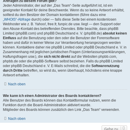
Anfragen zu diesem Forum gibt?
Jeder Administrator, der auf der „Das Team“-Seite aufgeführt ist, ist ein
geeigneter Kontakt für deine Beschwerde. Wenn du so keine Antwort erhältst,
solltest du den Besitzer der Domain kontaktieren (führe dazu eine
„WHOIS“-Abfrage
durch) oder — falls diese Seite bei einem kostenlosen
Webhoster wie z. B. Yahoo!, free.fr, funpic.de usw. liegt — den Support oder
den Abuse-Kontakt des betreffenden Dienstes. Bitte beachte, dass phpBB
Limited (phpBB.com) und phpBB Deutschland e. V. (phpBB.de)
absolut keinen
Einfluss
auf die Benutzung oder den oder die Benutzer der Forensoftware
haben und dafür in keiner Weise zur Verantwortung herangezogen werden
können. Kontaktiere daher nie phpBB Limited oder phpBB Deutschland e. V. in
Zusammenhang mit jeglichen juristischen Fragen (Unterlassungserklärungen,
Haftungsfragen usw.), die
sich nicht direkt
auf die Websiten phpbb.com,
phpbb.de oder die phpBB-Software selbst beziehen. Falls du phpBB Limited
oder phpBB Deutschland e. V. E-Mails schreibst, die die
Softwarenutzung
durch Dritte
betreffen, so wirst du, wenn überhaupt, höchstens eine knappe
Antwort erhalten.
Nach oben
Wie kann ich einen Administrator des Boards kontaktieren?
Alle Benutzer des Boards können das Kontaktformular nutzen, wenn die
Funktion durch die Board-Administration aktiviert wurde.
Mitglieder des Boards können zusätzlich den Link „Das Team“ verwenden.
Nach oben
Gehe zu