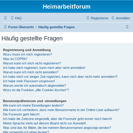
Heimarbeitforum
FAQ
Registrieren
Anmelden
S
Foren-Übersicht
Häufig gestellte Fragen
u
Häufig gestellte Fragen
c
h
Registrierung und Anmeldung
Wozu muss ich mich registrieren?
e
Was ist COPPA?
Warum kann ich mich nicht registrieren?
Ich habe mich registriert, kann mich aber nicht anmelden!
Warum kann ich mich nicht anmelden?
Ich habe mich vor einiger Zeit registriert, kann mich aber nicht mehr anmelden?!
Ich habe mein Passwort vergessen!
Warum werde ich automatisch abgemeldet?
Wozu ist die Funktion „Alle Cookies löschen“?
Benutzerpräferenzen und -einstellungen
Wie kann ich meine Einstellungen ändern?
Wie kann ich verhindern, dass mein Benutzername in der Online-Liste auftaucht?
Die Forenuhr geht falsch!
Ich habe die Zeitzone eingestellt, aber die Forenuhr geht immer noch falsch!
Meine Sprache steht auf diesem Board nicht zur Auswahl!
Was sind das für Bilder, die bei meinem Benutzernamen angezeigt werden?
Wie verwende ich einen Avatar?