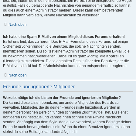
löschen, indem du in deinem persönlichen Bereich eine entsprechende Regel
erstellst. Falls du belästigende Nachrichten von jemandem erhältst, so kannst
du dies auch einem Administrator melden. Dieser kann dem betreffenden
Mitglied dann verbieten, Private Nachrichten zu versenden.
Nach oben
Ich habe eine Spam-E-Mail von einem Mitglied dieses Forums erhalten!
Es tut uns leid, das zu hören. Das E-Mail-Formular dieses Forums hat einige
Sicherheitsvorkehrungen, die Benutzer, die solche Nachrichten senden,
identifizieren sollen. Du solltest einem Administrator die komplette E-Mail, die
du bekommen hast, weiterleiten. Dabei ist es ganz wichtig, die Kopfzeilen
(Headers) mitzuschicken. Diese enthalten Details über den Benutzer, der die
E-Mail verschickt hat. Der Administrator kann dann entsprechend reagieren.
Nach oben
Freunde und ignorierte Mitglieder
Wozu benötige ich die Listen der Freunde und ignorierten Mitglieder?
Du kannst diese Listen benutzen, um andere Mitglieder des Boards zu
verwalten. Mitglieder, die du deiner Freundesliste hinzufügst, werden in
deinem persönlichen Bereich für den schnellen Zugriff aufgelistet. Du siehst
dort deren Onlinestatus und kannst ihnen schnell eine Private Nachricht
senden. Abhängig von dem Style, den du verwendest, können Beiträge deiner
Freunde auch hervorgehoben sein. Wenn du einen Benutzer ignorierst, dann
siehst du seine Beiträge standardmäßig nicht.