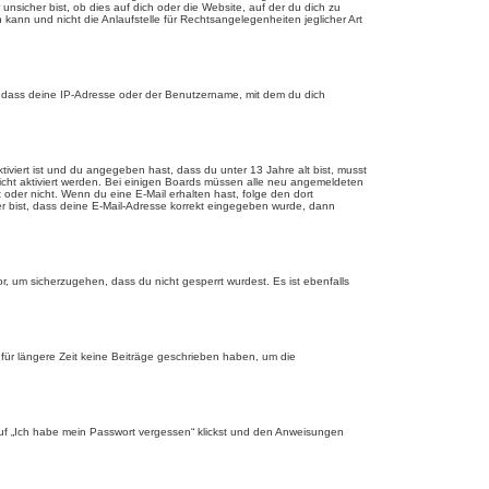
sicher bist, ob dies auf dich oder die Website, auf der du dich zu
 kann und nicht die Anlaufstelle für Rechtsangelegenheiten jeglicher Art
, dass deine IP-Adresse oder der Benutzername, mit dem du dich
tiviert ist und du angegeben hast, dass du unter 13 Jahre alt bist, musst
eicht aktiviert werden. Bei einigen Boards müssen alle neu angemeldeten
st oder nicht. Wenn du eine E-Mail erhalten hast, folge den dort
er bist, dass deine E-Mail-Adresse korrekt eingegeben wurde, dann
r, um sicherzugehen, dass du nicht gesperrt wurdest. Es ist ebenfalls
für längere Zeit keine Beiträge geschrieben haben, um die
 auf „Ich habe mein Passwort vergessen“ klickst und den Anweisungen