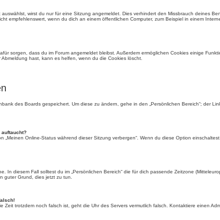
auswählst, wirst du nur für eine Sitzung angemeldet. Dies verhindert den Missbrauch deines Be
ht empfehlenswert, wenn du dich an einem öffentlichen Computer, zum Beispiel in einem Interne
e dafür sorgen, dass du im Forum angemeldet bleibst. Außerdem ermöglichen Cookies einige Funkti
r Abmeldung hast, kann es helfen, wenn du die Cookies löscht.
en
tenbank des Boards gespeichert. Um diese zu ändern, gehe in den „Persönlichen Bereich“; der Li
 auftaucht?
ion „Meinen Online-Status während dieser Sitzung verbergen“. Wenn du diese Option einschaltest
. In diesem Fall solltest du im „Persönlichen Bereich“ die für dich passende Zeitzone (Mitteleurop
n guter Grund, dies jetzt zu tun.
falsch!
 die Zeit trotzdem noch falsch ist, geht die Uhr des Servers vermutlich falsch. Kontaktiere einen A