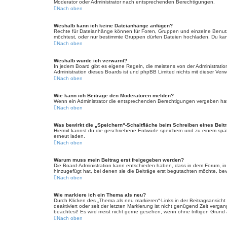
Moderator oder Administrator nach entsprechenden Berechtigungen.
Nach oben
Weshalb kann ich keine Dateianhänge anfügen?
Rechte für Dateianhänge können für Foren, Gruppen und einzelne Benutz
möchtest, oder nur bestimmte Gruppen dürfen Dateien hochladen. Du kannst
Nach oben
Weshalb wurde ich verwarnt?
In jedem Board gibt es eigene Regeln, die meistens von der Administratio
Administration dieses Boards ist und phpBB Limited nichts mit dieser Verwa
Nach oben
Wie kann ich Beiträge den Moderatoren melden?
Wenn ein Administrator die entsprechenden Berechtigungen vergeben hat, 
Nach oben
Was bewirkt die „Speichern“-Schaltfläche beim Schreiben eines Beit
Hiermit kannst du die geschriebene Entwürfe speichern und zu einem spät
erneut laden.
Nach oben
Warum muss mein Beitrag erst freigegeben werden?
Die Board-Administration kann entschieden haben, dass in dem Forum, in d
hinzugefügt hat, bei denen sie die Beiträge erst begutachten möchte, bevo
Nach oben
Wie markiere ich ein Thema als neu?
Durch Klicken des „Thema als neu markieren“-Links in der Beitragsansich
deaktiviert oder seit der letzten Markierung ist nicht genügend Zeit verg
beachtest! Es wird meist nicht gerne gesehen, wenn ohne triftigen Grund
Nach oben