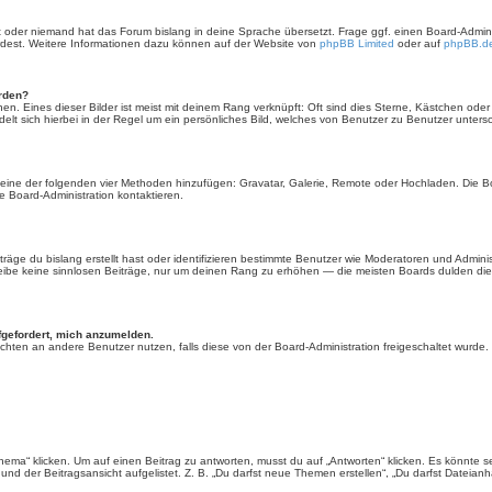
rt oder niemand hat das Forum bislang in deine Sprache übersetzt. Frage ggf. einen Board-Administ
ürdest. Weitere Informationen dazu können auf der Website von
phpBB Limited
oder auf
phpBB.d
erden?
en. Eines dieser Bilder ist meist mit deinem Rang verknüpft: Oft sind dies Sterne, Kästchen ode
elt sich hierbei in der Regel um ein persönliches Bild, welches von Benutzer zu Benutzer untersch
er eine der folgenden vier Methoden hinzufügen: Gravatar, Galerie, Remote oder Hochladen. Die 
 Board-Administration kontaktieren.
äge du bislang erstellt hast oder identifizieren bestimmte Benutzer wie Moderatoren und Admini
hreibe keine sinnlosen Beiträge, nur um deinen Rang zu erhöhen — die meisten Boards dulden dies
fgefordert, mich anzumelden.
chrichten an andere Benutzer nutzen, falls diese von der Board-Administration freigeschaltet wu
“ klicken. Um auf einen Beitrag zu antworten, musst du auf „Antworten“ klicken. Es könnte sein,
nd der Beitragsansicht aufgelistet. Z. B. „Du darfst neue Themen erstellen“, „Du darfst Dateianh