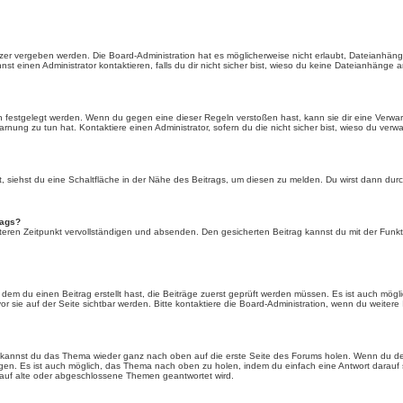
er vergeben werden. Die Board-Administration hat es möglicherweise nicht erlaubt, Dateianhän
 einen Administrator kontaktieren, falls du dir nicht sicher bist, wieso du keine Dateianhänge 
n festgelegt werden. Wenn du gegen eine dieser Regeln verstoßen hast, kann sie dir eine Verwar
rnung zu tun hat. Kontaktiere einen Administrator, sofern du die nicht sicher bist, wieso du verwa
siehst du eine Schaltfläche in der Nähe des Beitrags, um diesen zu melden. Du wirst dann durch 
rags?
eren Zeitpunkt vervollständigen und absenden. Den gesicherten Beitrag kannst du mit der Funkt
em du einen Beitrag erstellt hast, die Beiträge zuerst geprüft werden müssen. Es ist auch mögli
r sie auf der Seite sichtbar werden. Bitte kontaktiere die Board-Administration, wenn du weitere
t kannst du das Thema wieder ganz nach oben auf die erste Seite des Forums holen. Wenn du den
angen. Es ist auch möglich, das Thema nach oben zu holen, indem du einfach eine Antwort darauf 
 auf alte oder abgeschlossene Themen geantwortet wird.