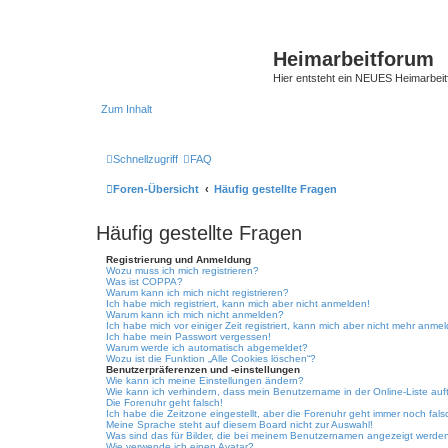
Heimarbeitforum
Hier entsteht ein NEUES Heimarbei
Zum Inhalt
Schnellzugriff
FAQ
Foren-Übersicht
Häufig gestellte Fragen
Häufig gestellte Fragen
Registrierung und Anmeldung
Wozu muss ich mich registrieren?
Was ist COPPA?
Warum kann ich mich nicht registrieren?
Ich habe mich registriert, kann mich aber nicht anmelden!
Warum kann ich mich nicht anmelden?
Ich habe mich vor einiger Zeit registriert, kann mich aber nicht mehr anme
Ich habe mein Passwort vergessen!
Warum werde ich automatisch abgemeldet?
Wozu ist die Funktion „Alle Cookies löschen“?
Benutzerpräferenzen und -einstellungen
Wie kann ich meine Einstellungen ändern?
Wie kann ich verhindern, dass mein Benutzername in der Online-Liste auf
Die Forenuhr geht falsch!
Ich habe die Zeitzone eingestellt, aber die Forenuhr geht immer noch fals
Meine Sprache steht auf diesem Board nicht zur Auswahl!
Was sind das für Bilder, die bei meinem Benutzernamen angezeigt werde
Wie verwende ich einen Avatar?