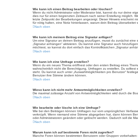
Wie kann ich einen Beitrag bearbeiten oder löschen?
Wenn du nicht Administrator oder Moderator bist, kannst du nur deine eig
dies nur für einen begrenzten Zeitraum nach seiner Erstellung möglich. W
letzte Zeitpunkt der Bearbeitungen angezeigt. Dieser Hinweis erscheint n
für nötig halten, eine Notiz hinterlassen, warum dein Beitrag überarbeit
Nach oben
Wie kann ich meinem Beitrag eine Signatur anfügen?
Um eine Signatur an deinen Beitrag anzufügen, musst du zunächst eine so
„Signatur anhängen“ aktivieren. Du kannst eine Signatur auch hinzufüge
möchtest, so kannst du dort einfach das Kontrollkästchen „Signatur anhän
Nach oben
Wie kann ich eine Umfrage erstellen?
Wenn du ein neues Thema eröffnest oder den ersten Beitrag eines Themas b
wahrscheinlich nicht die Berechtigung, Umfragen zu erstellen. Du solltest
steht. Du kannst auch unter „Auswahlmöglichkeiten pro Benutzer“ festlegen
Benutzer ihre Stimme ändern können.
Nach oben
Wieso kann ich nicht mehr Antwortmöglichkeiten erstellen?
Die maximal zulässige Anzahl von Antwortmöglichkeiten wird durch die Boa
Nach oben
Wie bearbeite oder lösche ich eine Umfrage?
Wie bei den Beiträgen können Umfragen nur vom ursprünglichen Verfasser
verknüpft. Wenn niemand eine Stimme abgegeben hat, dann können Benutz
oder Administratoren geändert oder gelöscht werden. Dadurch soll die Ma
Nach oben
Warum kann ich auf bestimmte Foren nicht zugreifen?
Manche Foren können bestimmten Benutzern oder Gruppen vorbehalten se