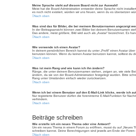
Meine Sprache steht auf diesem Board nicht zur Auswahl!
Meist hat die Board-Administration entweder deine Sprache nicht installie
es noch nicht existiert, würden wir uns freuen, wenn du es übersetzen w
Nach oben
Was sind das für Bilder, die bei meinem Benutzernamen angezeigt w
In der Beitragsansicht können zwei Bilder bei deinem Benutzernamen steh
Das andere, meist größere, Bild wird auch als „Avatar“ bezeichnet. Es hand
Nach oben
Wie verwende ich einen Avatar?
In deinem persönlichen Bereich kannst du unter „Profil“ einen Avatar üb
benutzen können. Wenn du keinen Avatar benutzen kannst, solltest du die
Nach oben
Was ist mein Rang und wie kann ich ihn ändern?
Ränge, die unter deinem Benutzernamen stehen, zeigen an, wie viele Beitr
ändern, da sie von der Board-Administration festgelegt wurden. Bitte sc
Rang unter Umständen einfach wieder zurücksetzen.
Nach oben
Wenn ich bei einem Benutzer auf den E-Mail-Link klicke, werde ich au
Nur registrierte Benutzer dürfen die foreninterne E-Mail-Funktion für Na
verhindern.
Nach oben
Beiträge schreiben
Wie erstelle ich ein neues Thema oder eine Antwort?
Um ein neues Thema in einem Forum zu eröffnen, musst du auf „Neues Thema
schreiben kannst. Deine Berechtigungen sind jeweils am Ende der Foren- u
Nach oben