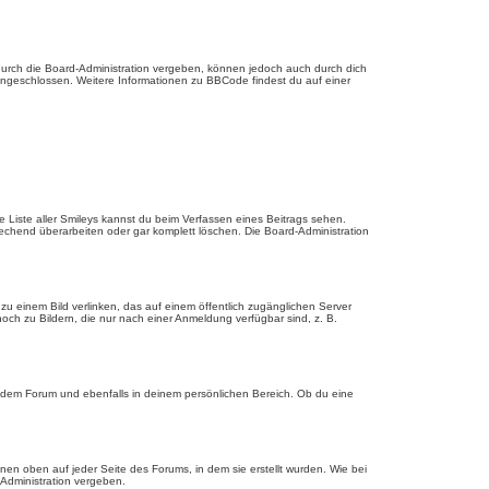
urch die Board-Administration vergeben, können jedoch auch durch dich
 eingeschlossen. Weitere Informationen zu BBCode findest du auf einer
ie Liste aller Smileys kannst du beim Verfassen eines Beitrags sehen.
echend überarbeiten oder gar komplett löschen. Die Board-Administration
u einem Bild verlinken, das auf einem öffentlich zugänglichen Server
, noch zu Bildern, die nur nach einer Anmeldung verfügbar sind, z. B.
edem Forum und ebenfalls in deinem persönlichen Bereich. Ob du eine
en oben auf jeder Seite des Forums, in dem sie erstellt wurden. Wie bei
dministration vergeben.