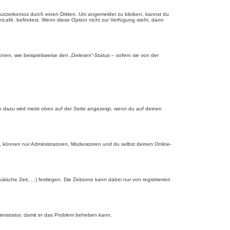
nutzerkontos durch einen Dritten. Um angemeldet zu bleiben, kannst du
tcafé, befindest. Wenn diese Option nicht zur Verfügung steht, dann
onen, wie beispielsweise den „Gelesen“-Status – sofern sie von der
nk dazu wird meist oben auf der Seite angezeigt, wenn du auf deinen
, können nur Administratoren, Moderatoren und du selbst deinen Online-
äische Zeit, ...) festlegen. Die Zeitzone kann dabei nur von registrierten
dministrator, damit er das Problem beheben kann.