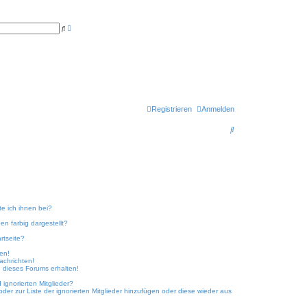
E
S
r
u
w
c
e
h
i
e
t
e
r
t
e
S
u
Registrieren
Anmelden
c
h
S
e
u
c
h
e
te ich ihnen bei?
n farbig dargestellt?
rtseite?
ken!
achrichten!
 dieses Forums erhalten!
ignorierten Mitglieder?
oder zur Liste der ignorierten Mitglieder hinzufügen oder diese wieder aus