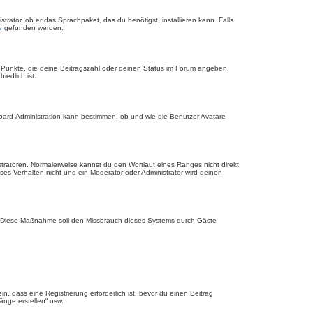
rator, ob er das Sprachpaket, das du benötigst, installieren kann. Falls
e
gefunden werden.
r Punkte, die deine Beitragszahl oder deinen Status im Forum angeben.
iedlich ist.
Board-Administration kann bestimmen, ob und wie die Benutzer Avatare
stratoren. Normalerweise kannst du den Wortlaut eines Ranges nicht direkt
es Verhalten nicht und ein Moderator oder Administrator wird deinen
rde. Diese Maßnahme soll den Missbrauch dieses Systems durch Gäste
 dass eine Registrierung erforderlich ist, bevor du einen Beitrag
änge erstellen“ usw.