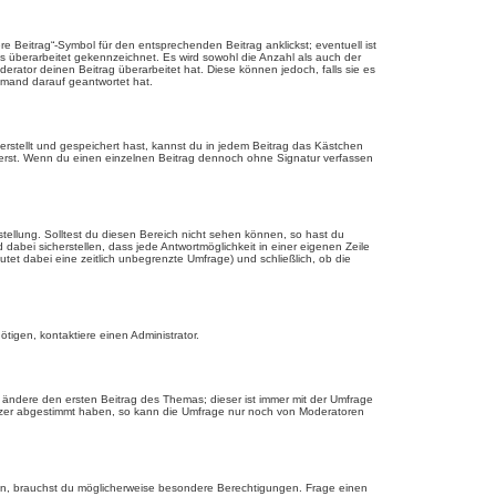
 Beitrag“-Symbol für den entsprechenden Beitrag anklickst; eventuell ist
ls überarbeitet gekennzeichnet. Es wird sowohl die Anzahl als auch der
erator deinen Beitrag überarbeitet hat. Diese können jedoch, falls sie es
jemand darauf geantwortet hat.
rstellt und gespeichert hast, kannst du in jedem Beitrag das Kästchen
ierst. Wenn du einen einzelnen Beitrag dennoch ohne Signatur verfassen
tellung. Solltest du diesen Bereich nicht sehen können, so hast du
dabei sicherstellen, dass jede Antwortmöglichkeit in einer eigenen Zeile
utet dabei eine zeitlich unbegrenzte Umfrage) und schließlich, ob die
tigen, kontaktiere einen Administrator.
ändere den ersten Beitrag des Themas; dieser ist immer mit der Umfrage
tzer abgestimmt haben, so kann die Umfrage nur noch von Moderatoren
n, brauchst du möglicherweise besondere Berechtigungen. Frage einen