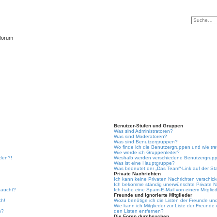
tforum
Benutzer-Stufen und Gruppen
Was sind Administratoren?
Was sind Moderatoren?
Was sind Benutzergruppen?
Wo finde ich die Benutzergruppen und wie tre
Wie werde ich Gruppenleiter?
lden?!
Weshalb werden verschiedene Benutzergruppe
Was ist eine Hauptgruppe?
Was bedeutet der „Das Team“-Link auf der Sta
Private Nachrichten
Ich kann keine Privaten Nachrichten verschic
Ich bekomme ständig unerwünschte Private N
taucht?
Ich habe eine Spam-E-Mail von einem Mitglied
Freunde und ignorierte Mitglieder
ch!
Wozu benötige ich die Listen der Freunde und 
Wie kann ich Mitglieder zur Liste der Freunde 
n?
den Listen entfernen?
Die Foren durchsuchen