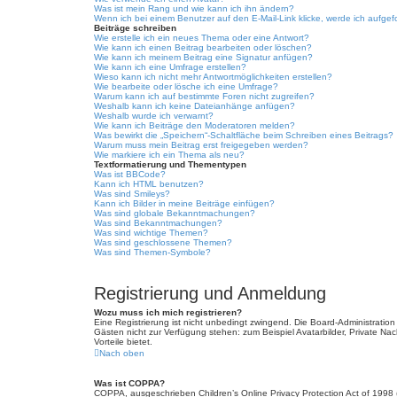
Was ist mein Rang und wie kann ich ihn ändern?
Wenn ich bei einem Benutzer auf den E-Mail-Link klicke, werde ich aufgef
Beiträge schreiben
Wie erstelle ich ein neues Thema oder eine Antwort?
Wie kann ich einen Beitrag bearbeiten oder löschen?
Wie kann ich meinem Beitrag eine Signatur anfügen?
Wie kann ich eine Umfrage erstellen?
Wieso kann ich nicht mehr Antwortmöglichkeiten erstellen?
Wie bearbeite oder lösche ich eine Umfrage?
Warum kann ich auf bestimmte Foren nicht zugreifen?
Weshalb kann ich keine Dateianhänge anfügen?
Weshalb wurde ich verwarnt?
Wie kann ich Beiträge den Moderatoren melden?
Was bewirkt die „Speichern“-Schaltfläche beim Schreiben eines Beitrags?
Warum muss mein Beitrag erst freigegeben werden?
Wie markiere ich ein Thema als neu?
Textformatierung und Thementypen
Was ist BBCode?
Kann ich HTML benutzen?
Was sind Smileys?
Kann ich Bilder in meine Beiträge einfügen?
Was sind globale Bekanntmachungen?
Was sind Bekanntmachungen?
Was sind wichtige Themen?
Was sind geschlossene Themen?
Was sind Themen-Symbole?
Registrierung und Anmeldung
Wozu muss ich mich registrieren?
Eine Registrierung ist nicht unbedingt zwingend. Die Board-Administration d
Gästen nicht zur Verfügung stehen: zum Beispiel Avatarbilder, Private Nach
Vorteile bietet.
Nach oben
Was ist COPPA?
COPPA, ausgeschrieben Children’s Online Privacy Protection Act of 1998 