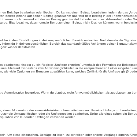
enen Beiträge bearbeiten oder löschen. Du kannst einen Beitrag bearbeiten, indem du das „Ändere
enn bereits jemand auf deinen Beitrag geantwortet hat, wird dein Beitrag in der Themenansicht a
icht, wenn noch niemand auf deinen Beitrag geantwortet hat oder wenn ein Administrator oder Mod
et wurde. Bitte beachte, dass normale Benutzer einen Beitrag nicht löschen können, wenn bereits 
lche in den Einstellungen in deinem persönlichen Bereich entwerfen. Nachdem du die Signatur e
n, indem du in deinem persönlichen Bereich das standardmäßige Anhängen deiner Signatur aktiv
gen“ wieder deaktivieren.
earbeitest, findest du ein Register „Umfrage erstellen“ unterhalb des Formulars zur Beitragsers
 einen Titel und mindestens zwei Antwortmöglichkeiten in die entsprechenden Felder eingeben und 
, wie viele Optionen ein Benutzer auswählen kann, welches Zeitlimit für die Umfrage gilt (0 bede
rd-Administration festgelegt. Wenn du glaubst, mehr Antwortmöglichkeiten als zugelassen zu benö
, einem Moderator oder einem Administrator bearbeitet werden. Um eine Umfrage zu bearbeiten, 
er die Umfrage löschen oder die Umfrageoption bearbeiten. Sollte allerdings schon ein Benu
nipulation von laufenden Umfragen verhindert werden.
in. Um diese einzusehen, Beiträge zu lesen, zu schreiben oder andere Vorgänge durchzuführe