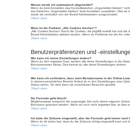
Warum werde ich automatisch abgemeldet?
Wenn du beim Anmelden das Kontrollkästchen „Angemeldet bleiben“ nicht 
das Kästchen „Angemeldet bleiben“ beim Anmelden auswählen. Dies ist nic
wurde sie vermutlich von der Board-Administration ausgeschaltet.
Nach oben
Wozu ist die Funktion „Alle Cookies löschen“?
„Alle Cookies löschen“ löscht die Cookies, die phpBB erstellt hat und di
Board-Administration aktiviert wurden. Wenn du Probleme bei der An- ode
Nach oben
Benutzerpräferenzen und -einstellung
Wie kann ich meine Einstellungen ändern?
Wenn du dich registriert hast, werden alle deine Einstellungen in der Da
Benutzernamen klickst. Dort kannst du alle deine Einstellungen ändern.
Nach oben
Wie kann ich verhindern, dass mein Benutzername in der Online-Liste
In deinem persönlichen Bereich findest du in den Einstellungen eine Opt
Status sehen. Du wirst dann als unsichtbarer Besucher gezählt.
Nach oben
Die Forenuhr geht falsch!
Möglicherweise entspricht die angezeigte Zeit nicht deiner eigenen Zeitzone
Benutzern geändert werden. Wenn du noch nicht registriert bist, ist dies ei
Nach oben
Ich habe die Zeitzone eingestellt, aber die Forenuhr geht immer noch 
Wenn du dir sicher bist, dass du die Zeitzone richtig eingestellt hast und
Nach oben