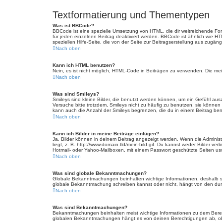
Textformatierung und Thementypen
Was ist BBCode?
BBCode ist eine spezielle Umsetzung von HTML, die dir weitreichende Fo
für jeden einzelnen Beitrag deaktiviert werden. BBCode ist ähnlich wie H
speziellen Hilfe-Seite, die von der Seite zur Beitragserstellung aus zugängli
Nach oben
Kann ich HTML benutzen?
Nein, es ist nicht möglich, HTML-Code in Beiträgen zu verwenden. Die m
Nach oben
Was sind Smileys?
Smileys sind kleine Bilder, die benutzt werden können, um ein Gefühl auszu
Versuche bitte trotzdem, Smileys nicht zu häufig zu benutzen, sie könne
kann auch die Anzahl der Smileys begrenzen, die du in einem Beitrag be
Nach oben
Kann ich Bilder in meine Beiträge einfügen?
Ja, Bilder können in deinem Beitrag angezeigt werden. Wenn die Administ
liegt, z. B. http://www.domain.tld/mein-bild.gif. Du kannst weder Bilder ve
Hotmail- oder Yahoo-Mailboxen, mit einem Passwort geschützte Seiten us
Nach oben
Was sind globale Bekanntmachungen?
Globale Bekanntmachungen beinhalten wichtige Informationen, deshalb s
globale Bekanntmachung schreiben kannst oder nicht, hängt von den dur
Nach oben
Was sind Bekanntmachungen?
Bekanntmachungen beinhalten meist wichtige Informationen zu dem Bereich
globalen Bekanntmachungen hängt es von deinen Berechtigungen ab, ob 