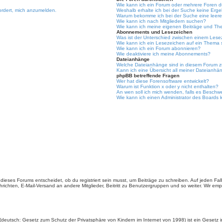
Wie kann ich ein Forum oder mehrere Foren 
ordert, mich anzumelden.
Weshalb erhalte ich bei der Suche keine Erg
Warum bekomme ich bei der Suche eine leere
Wie kann ich nach Mitgliedern suchen?
Wie kann ich meine eigenen Beiträge und Th
Abonnements und Lesezeichen
Was ist der Unterschied zwischen einem Les
Wie kann ich ein Lesezeichen auf ein Thema
Wie kann ich ein Forum abonnieren?
Wie deaktiviere ich meine Abonnements?
Dateianhänge
Welche Dateianhänge sind in diesem Forum z
Kann ich eine Übersicht all meiner Dateianhä
phpBB betreffende Fragen
Wer hat diese Forensoftware entwickelt?
Warum ist Funktion x oder y nicht enthalten?
An wen soll ich mich wenden, falls es Beschw
Wie kann ich einen Administrator des Boards 
ieses Forums entscheidet, ob du registriert sein musst, um Beiträge zu schreiben. Auf jeden Fall er
richten, E-Mail-Versand an andere Mitglieder, Beitritt zu Benutzergruppen und so weiter. Wir empfe
(deutsch: Gesetz zum Schutz der Privatsphäre von Kindern im Internet von 1998) ist ein Gesetz i