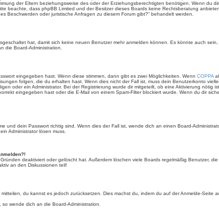
mmung der Eltern beziehungsweise des oder der Erziehungsberechtigten benötigen. Wenn du dir un
e. Bitte beachte, dass phpBB Limited und der Besitzer dieses Boards keine Rechtsberatung anbieten
lls es Beschwerden oder juristische Anfragen zu diesem Forum gibt?“ behandelt werden.
 ausgeschaltet hat, damit sich keine neuen Benutzer mehr anmelden können. Es könnte auch sein
an die Board-Administration.
Passwort eingegeben hast. Wenn diese stimmen, dann gibt es zwei Möglichkeiten. Wenn
COPPA
ak
sungen folgen, die du erhalten hast. Wenn dies nicht der Fall ist, muss dein Benutzerkonto viell
igen oder ein Administrator. Bei der Registrierung wurde dir mitgeteilt, ob eine Aktivierung nötig i
rrekt eingegeben hast oder die E-Mail von einem Spam-Filter blockiert wurde. Wenn du dir sich
 und dein Passwort richtig sind. Wenn dies der Fall ist, wende dich an einen Board-Administrato
 ein Administrator lösen muss.
 anmelden?!
 Gründen deaktiviert oder gelöscht hat. Außerdem löschen viele Boards regelmäßig Benutzer, die 
ktiv an den Diskussionen teil!
der mitteilen, du kannst es jedoch zurücksetzen. Dies machst du, indem du auf der Anmelde-Seite
, so wende dich an die Board-Administration.