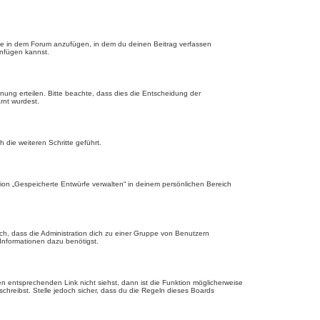
ge in dem Forum anzufügen, in dem du deinen Beitrag verfassen
anfügen kannst.
nung erteilen. Bitte beachte, dass dies die Entscheidung der
rnt wurdest.
die weiteren Schritte geführt.
ion „Gespeicherte Entwürfe verwalten“ in deinem persönlichen Bereich
ch, dass die Administration dich zu einer Gruppe von Benutzern
 Informationen dazu benötigst.
 entsprechenden Link nicht siehst, dann ist die Funktion möglicherweise
schreibst. Stelle jedoch sicher, dass du die Regeln dieses Boards