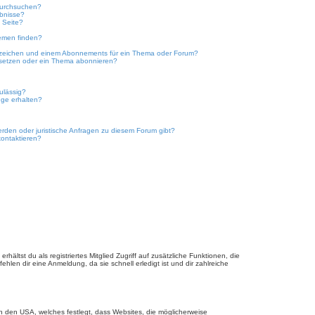
durchsuchen?
ebnisse?
 Seite?
emen finden?
ezeichen und einem Abonnements für ein Thema oder Forum?
 setzen oder ein Thema abonnieren?
ulässig?
nge erhalten?
erden oder juristische Anfragen zu diesem Forum gibt?
kontaktieren?
hältst du als registriertes Mitglied Zugriff auf zusätzliche Funktionen, die
hlen dir eine Anmeldung, da sie schnell erledigt ist und dir zahlreiche
n den USA, welches festlegt, dass Websites, die möglicherweise