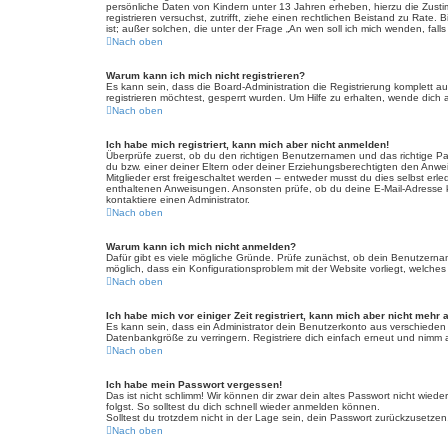
persönliche Daten von Kindern unter 13 Jahren erheben, hierzu die Zusti
registrieren versuchst, zutrifft, ziehe einen rechtlichen Beistand zu Rat
ist; außer solchen, die unter der Frage „An wen soll ich mich wenden, fa
Nach oben
Warum kann ich mich nicht registrieren?
Es kann sein, dass die Board-Administration die Registrierung komplett
registrieren möchtest, gesperrt wurden. Um Hilfe zu erhalten, wende dich 
Nach oben
Ich habe mich registriert, kann mich aber nicht anmelden!
Überprüfe zuerst, ob du den richtigen Benutzernamen und das richtige 
du bzw. einer deiner Eltern oder deiner Erziehungsberechtigten den Anwei
Mitglieder erst freigeschaltet werden – entweder musst du dies selbst erled
enthaltenen Anweisungen. Ansonsten prüfe, ob du deine E-Mail-Adresse ko
kontaktiere einen Administrator.
Nach oben
Warum kann ich mich nicht anmelden?
Dafür gibt es viele mögliche Gründe. Prüfe zunächst, ob dein Benutzername
möglich, dass ein Konfigurationsproblem mit der Website vorliegt, welches
Nach oben
Ich habe mich vor einiger Zeit registriert, kann mich aber nicht mehr
Es kann sein, dass ein Administrator dein Benutzerkonto aus verschieden
Datenbankgröße zu verringern. Registriere dich einfach erneut und nimm a
Nach oben
Ich habe mein Passwort vergessen!
Das ist nicht schlimm! Wir können dir zwar dein altes Passwort nicht wie
folgst. So solltest du dich schnell wieder anmelden können.
Solltest du trotzdem nicht in der Lage sein, dein Passwort zurückzusetzen
Nach oben