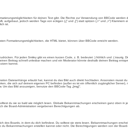
rmatierungsmöglichkeiten für deinen Text gibt. Die Rechte zur Verwendung von BBCode werden d
TML aufgebaut, jedoch werden Tags von eckigen („[“ und „]“) statt spitzen („<“ und „>“) Klammern
ch ist.
eisten Formatierungsmöglichkeiten, die HTML bietet, können über BBCode erreicht werden.
drücken. Für jeden Smiley gibt es einen kurzen Code, z. B. bedeutet :) fröhlich und :( traurig. D
n einen Beitrag schnell unlesbar machen und ein Moderator könnte deshalb deinen Beitrag entspr
nutzen kannst.
ration Dateianhänge erlaubt hat, kannst du das Bild auch direkt hochladen. Ansonsten musst du z
rlinken, die sich auf deinem eigenen PC befinden (außer es ist ein öffentlich zugänglicher Server)
w. Um das Bild anzuzeigen, benutze den BBCode-Tag „[img]“.
olltest du sie so bald wie möglich lesen. Globale Bekanntmachungen erscheinen ganz oben in j
ch die Board-Administration vergebenen Berechtigungen ab.
 des Boards, in dem du dich befindest. Du solltest sie stets lesen. Bekanntmachungen erschein
du Bekanntmachungen erstellen kannst oder nicht. Die Berechtigungen werden von der Board-A