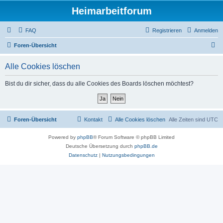
Heimarbeitforum
FAQ
Registrieren
Anmelden
S
Foren-Übersicht
u
Alle Cookies löschen
c
h
Bist du dir sicher, dass du alle Cookies des Boards löschen möchtest?
e
Foren-Übersicht
Kontakt
Alle Cookies löschen
Alle Zeiten sind
UTC
Powered by
phpBB
® Forum Software © phpBB Limited
Deutsche Übersetzung durch
phpBB.de
Datenschutz
|
Nutzungsbedingungen