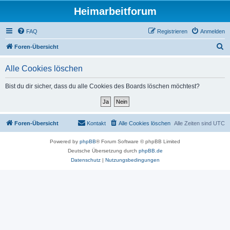
Heimarbeitforum
FAQ
Registrieren
Anmelden
S
Foren-Übersicht
u
Alle Cookies löschen
c
h
Bist du dir sicher, dass du alle Cookies des Boards löschen möchtest?
e
Foren-Übersicht
Kontakt
Alle Cookies löschen
Alle Zeiten sind
UTC
Powered by
phpBB
® Forum Software © phpBB Limited
Deutsche Übersetzung durch
phpBB.de
Datenschutz
|
Nutzungsbedingungen