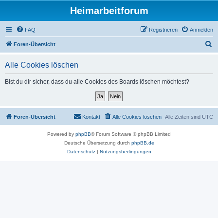
Heimarbeitforum
FAQ
Registrieren
Anmelden
S
Foren-Übersicht
u
Alle Cookies löschen
c
h
Bist du dir sicher, dass du alle Cookies des Boards löschen möchtest?
e
Foren-Übersicht
Kontakt
Alle Cookies löschen
Alle Zeiten sind
UTC
Powered by
phpBB
® Forum Software © phpBB Limited
Deutsche Übersetzung durch
phpBB.de
Datenschutz
|
Nutzungsbedingungen