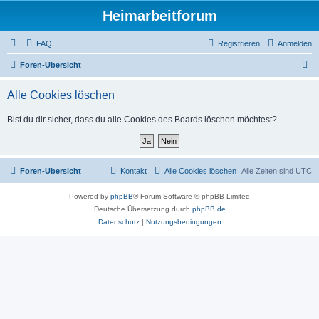
Heimarbeitforum
FAQ
Registrieren
Anmelden
S
Foren-Übersicht
u
Alle Cookies löschen
c
h
Bist du dir sicher, dass du alle Cookies des Boards löschen möchtest?
e
Foren-Übersicht
Kontakt
Alle Cookies löschen
Alle Zeiten sind
UTC
Powered by
phpBB
® Forum Software © phpBB Limited
Deutsche Übersetzung durch
phpBB.de
Datenschutz
|
Nutzungsbedingungen