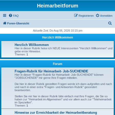
Heimarbeitforum
FAQ
Registrieren
Anmelden
S
Foren-Übersicht
u
Aktuelle Zeit: Do Aug 06, 2026 10:15 pm
c
Herzlich Willkommen
h
Herzlich Willkommen
e
Hier in dieser Rubrik heise ich NEUE Interessenten "Herzlich Willkommen" und
gebe erste Hinweise.
Themen:
1
Forum
Fragen-Rubrik für Heimarbeit- Job-SUCHENDE
Hier in dieser "Fragen-Rubrik für Heimarbeit- Job-SUCHENDE" können
"JOBSUCHENDE" mir gerne Ihre Fragen mitteilen.
Die hier in dieser Rubrik gestellten Fragen werde ich dann aufgreifen und nach
und nach in einer extra "Fragen- und Antworten-Rubrik" gesondert
beantworten.
Stellen Sie mir hier in dieser Rubrik bitte einfach mal Ihre Fragen, die Sie so
haben zur "Heimarbeit im Allgemeinen" und vor allem auch zur "Teleheimarbeit
im Speziellen".
Themen:
1
Hinweise zur Erreichbarkeit der Heimarbeitberatung