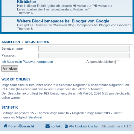
Körbächer
Hier in dieser Rubrik gebe ich aktuelle Hinweise zur "Hinweise zur
Erreichbarkeit der Heimarbeitberatung Körbächer"
Themen:
6
Weitere Blog-Homepages bei Blogger von Google
Hier gibt es Hinweise zu "Weiteren Blog-Homepages bei Blogger von Google" !
Themen:
8
ANMELDEN
•
REGISTRIEREN
Benutzername:
Passwort:
Ich habe mein Passwort vergessen
Angemeldet bleiben
WER IST ONLINE?
Insgesamt sind
69
Besucher online :: 0 sichtbare Mitglieder, 0 unsichtbare Mitglieder und
69 Gäste (basierend auf den aktiven Besuchern der letzten 5 Minuten)
Der Besucherrekord liegt bei
627
Besuchern, die am Mi Mai 06, 2026 5:28 pm gleichzeitig
online waren.
STATISTIK
Beiträge insgesamt
15
• Themen insgesamt
16
• Mitglieder insgesamt
6903
• Unser
neuestes Mitglied:
Sarahdet
Foren-Übersicht
Kontakt
Alle Cookies löschen
Alle Zeiten sind
UTC