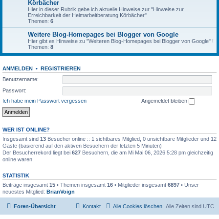
Körbächer
Hier in dieser Rubrik gebe ich aktuelle Hinweise zur "Hinweise zur
Erreichbarkeit der Heimarbeitberatung Körbächer"
Themen:
6
Weitere Blog-Homepages bei Blogger von Google
Hier gibt es Hinweise zu "Weiteren Blog-Homepages bei Blogger von Google" !
Themen:
8
ANMELDEN
•
REGISTRIEREN
Benutzername:
Passwort:
Ich habe mein Passwort vergessen
Angemeldet bleiben
WER IST ONLINE?
Insgesamt sind
13
Besucher online :: 1 sichtbares Mitglied, 0 unsichtbare Mitglieder und 12
Gäste (basierend auf den aktiven Besuchern der letzten 5 Minuten)
Der Besucherrekord liegt bei
627
Besuchern, die am Mi Mai 06, 2026 5:28 pm gleichzeitig
online waren.
STATISTIK
Beiträge insgesamt
15
• Themen insgesamt
16
• Mitglieder insgesamt
6897
• Unser
neuestes Mitglied:
BrianVoign
Foren-Übersicht
Kontakt
Alle Cookies löschen
Alle Zeiten sind
UTC