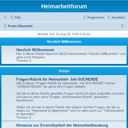
Heimarbeitforum
FAQ
Registrieren
Anmelden
S
Foren-Übersicht
u
Aktuelle Zeit: Do Aug 06, 2026 5:20 pm
c
Herzlich Willkommen
h
Herzlich Willkommen
e
Hier in dieser Rubrik heise ich NEUE Interessenten "Herzlich Willkommen" und
gebe erste Hinweise.
Themen:
1
Forum
Fragen-Rubrik für Heimarbeit- Job-SUCHENDE
Hier in dieser "Fragen-Rubrik für Heimarbeit- Job-SUCHENDE" können
"JOBSUCHENDE" mir gerne Ihre Fragen mitteilen.
Die hier in dieser Rubrik gestellten Fragen werde ich dann aufgreifen und nach
und nach in einer extra "Fragen- und Antworten-Rubrik" gesondert
beantworten.
Stellen Sie mir hier in dieser Rubrik bitte einfach mal Ihre Fragen, die Sie so
haben zur "Heimarbeit im Allgemeinen" und vor allem auch zur "Teleheimarbeit
im Speziellen".
Themen:
1
Hinweise zur Erreichbarkeit der Heimarbeitberatung