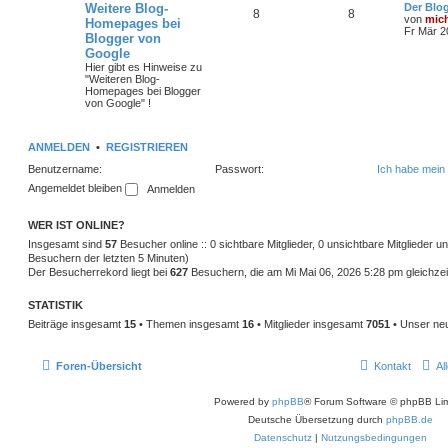
Weitere Blog-
Der Blo
8
8
von
mic
Homepages bei
Fr Mär 2
Blogger von
Google
Hier gibt es Hinweise zu
"Weiteren Blog-
Homepages bei Blogger
von Google" !
ANMELDEN
•
REGISTRIEREN
Benutzername:
Passwort:
Ich habe mein
Angemeldet bleiben
WER IST ONLINE?
Insgesamt sind
57
Besucher online :: 0 sichtbare Mitglieder, 0 unsichtbare Mitglieder 
Besuchern der letzten 5 Minuten)
Der Besucherrekord liegt bei
627
Besuchern, die am Mi Mai 06, 2026 5:28 pm gleichzeit
STATISTIK
Beiträge insgesamt
15
• Themen insgesamt
16
• Mitglieder insgesamt
7051
• Unser neu
Foren-Übersicht
Kontakt
Al
Powered by
phpBB
® Forum Software © phpBB Lim
Deutsche Übersetzung durch
phpBB.de
Datenschutz
|
Nutzungsbedingungen