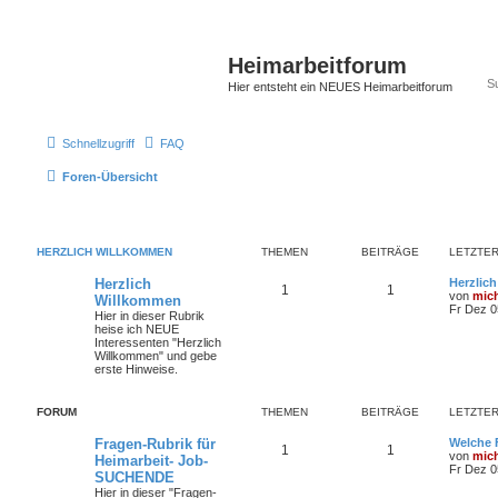
Heimarbeitforum
Hier entsteht ein NEUES Heimarbeitforum
Schnellzugriff
FAQ
Foren-Übersicht
HERZLICH WILLKOMMEN
THEMEN
BEITRÄGE
LETZTER
Herzlich
Herzlic
1
1
von
mic
Willkommen
Fr Dez 0
Hier in dieser Rubrik
heise ich NEUE
Interessenten "Herzlich
Willkommen" und gebe
erste Hinweise.
FORUM
THEMEN
BEITRÄGE
LETZTER
Fragen-Rubrik für
Welche 
1
1
von
mic
Heimarbeit- Job-
Fr Dez 0
SUCHENDE
Hier in dieser "Fragen-