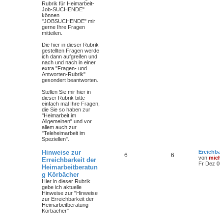
Rubrik für Heimarbeit-
Job-SUCHENDE"
können
"JOBSUCHENDE" mir
gerne Ihre Fragen
mitteilen.
Die hier in dieser Rubrik
gestellten Fragen werde
ich dann aufgreifen und
nach und nach in einer
extra "Fragen- und
Antworten-Rubrik"
gesondert beantworten.
Stellen Sie mir hier in
dieser Rubrik bitte
einfach mal Ihre Fragen,
die Sie so haben zur
"Heimarbeit im
Allgemeinen" und vor
allem auch zur
"Teleheimarbeit im
Speziellen".
Hinweise zur
Ereichba
6
6
von
mic
Erreichbarkeit der
Fr Dez 0
Heimarbeitberatun
g Körbächer
Hier in dieser Rubrik
gebe ich aktuelle
Hinweise zur "Hinweise
zur Erreichbarkeit der
Heimarbeitberatung
Körbächer"