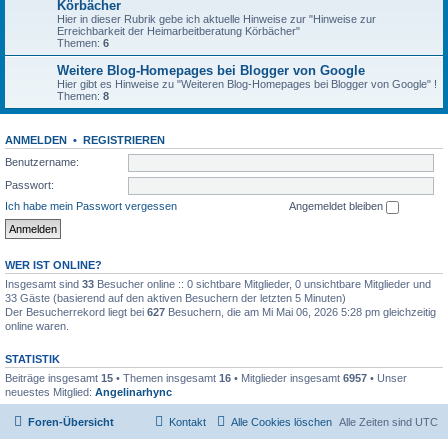
Körbächer
Hier in dieser Rubrik gebe ich aktuelle Hinweise zur "Hinweise zur
Erreichbarkeit der Heimarbeitberatung Körbächer"
Themen:
6
Weitere Blog-Homepages bei Blogger von Google
Hier gibt es Hinweise zu "Weiteren Blog-Homepages bei Blogger von Google" !
Themen:
8
ANMELDEN
•
REGISTRIEREN
Benutzername:
Passwort:
Ich habe mein Passwort vergessen
Angemeldet bleiben
WER IST ONLINE?
Insgesamt sind
33
Besucher online :: 0 sichtbare Mitglieder, 0 unsichtbare Mitglieder und
33 Gäste (basierend auf den aktiven Besuchern der letzten 5 Minuten)
Der Besucherrekord liegt bei
627
Besuchern, die am Mi Mai 06, 2026 5:28 pm gleichzeitig
online waren.
STATISTIK
Beiträge insgesamt
15
• Themen insgesamt
16
• Mitglieder insgesamt
6957
• Unser
neuestes Mitglied:
Angelinarhync
Foren-Übersicht
Kontakt
Alle Cookies löschen
Alle Zeiten sind
UTC