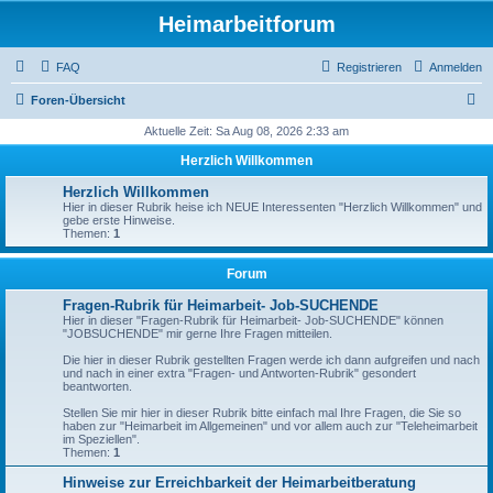
Heimarbeitforum
FAQ
Registrieren
Anmelden
S
Foren-Übersicht
u
Aktuelle Zeit: Sa Aug 08, 2026 2:33 am
c
Herzlich Willkommen
h
Herzlich Willkommen
e
Hier in dieser Rubrik heise ich NEUE Interessenten "Herzlich Willkommen" und
gebe erste Hinweise.
Themen:
1
Forum
Fragen-Rubrik für Heimarbeit- Job-SUCHENDE
Hier in dieser "Fragen-Rubrik für Heimarbeit- Job-SUCHENDE" können
"JOBSUCHENDE" mir gerne Ihre Fragen mitteilen.
Die hier in dieser Rubrik gestellten Fragen werde ich dann aufgreifen und nach
und nach in einer extra "Fragen- und Antworten-Rubrik" gesondert
beantworten.
Stellen Sie mir hier in dieser Rubrik bitte einfach mal Ihre Fragen, die Sie so
haben zur "Heimarbeit im Allgemeinen" und vor allem auch zur "Teleheimarbeit
im Speziellen".
Themen:
1
Hinweise zur Erreichbarkeit der Heimarbeitberatung