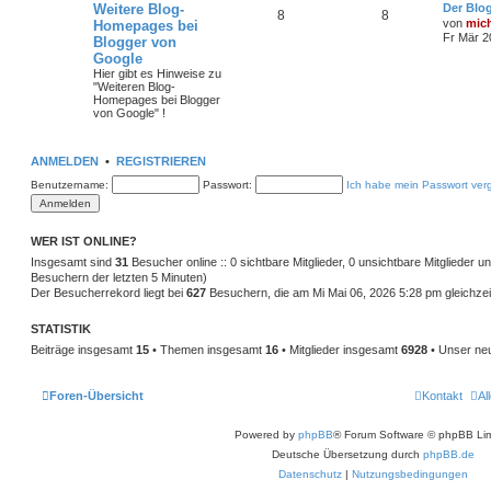
Weitere Blog-
Der Blo
8
8
von
mic
Homepages bei
Fr Mär 2
Blogger von
Google
Hier gibt es Hinweise zu
"Weiteren Blog-
Homepages bei Blogger
von Google" !
ANMELDEN
•
REGISTRIEREN
Benutzername:
Passwort:
Ich habe mein Passwort ver
WER IST ONLINE?
Insgesamt sind
31
Besucher online :: 0 sichtbare Mitglieder, 0 unsichtbare Mitglieder 
Besuchern der letzten 5 Minuten)
Der Besucherrekord liegt bei
627
Besuchern, die am Mi Mai 06, 2026 5:28 pm gleichzeit
STATISTIK
Beiträge insgesamt
15
• Themen insgesamt
16
• Mitglieder insgesamt
6928
• Unser neu
Foren-Übersicht
Kontakt
Al
Powered by
phpBB
® Forum Software © phpBB Lim
Deutsche Übersetzung durch
phpBB.de
Datenschutz
|
Nutzungsbedingungen