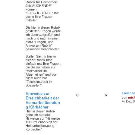
Rubrik für Heimarbeit-
Job-SUCHENDE"
können
"JOBSUCHENDE" mir
gerne Ihre Fragen
mitteilen.
Die hier in dieser Rubrik
gestellten Fragen werde
ich dann aufgreifen und
nach und nach in einer
extra "Fragen- und
Antworten-Rubrik"
gesondert beantworten.
Stellen Sie mir hier in
dieser Rubrik bitte
einfach mal Ihre Fragen,
die Sie so haben zur
"Heimarbeit im
Allgemeinen" und vor
allem auch zur
"Teleheimarbeit im
Speziellen".
Hinweise zur
Ereichba
6
6
von
mic
Erreichbarkeit der
Fr Dez 0
Heimarbeitberatun
g Körbächer
Hier in dieser Rubrik
gebe ich aktuelle
Hinweise zur "Hinweise
zur Erreichbarkeit der
Heimarbeitberatung
Körbächer"