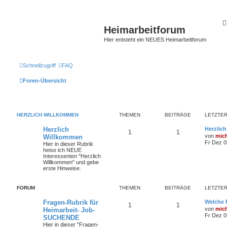
Heimarbeitforum
Hier entsteht ein NEUES Heimarbeitforum
Schnellzugriff
FAQ
Foren-Übersicht
HERZLICH WILLKOMMEN
THEMEN
BEITRÄGE
LETZTER
Herzlich
Herzlic
1
1
von
mic
Willkommen
Fr Dez 0
Hier in dieser Rubrik
heise ich NEUE
Interessenten "Herzlich
Willkommen" und gebe
erste Hinweise.
FORUM
THEMEN
BEITRÄGE
LETZTER
Fragen-Rubrik für
Welche 
1
1
von
mic
Heimarbeit- Job-
Fr Dez 0
SUCHENDE
Hier in dieser "Fragen-