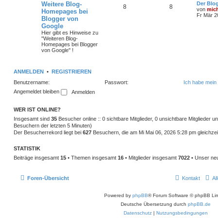
Weitere Blog-
Der Blo
8
8
von
mic
Homepages bei
Fr Mär 2
Blogger von
Google
Hier gibt es Hinweise zu
"Weiteren Blog-
Homepages bei Blogger
von Google" !
ANMELDEN
•
REGISTRIEREN
Benutzername:
Passwort:
Ich habe mein
Angemeldet bleiben
WER IST ONLINE?
Insgesamt sind
35
Besucher online :: 0 sichtbare Mitglieder, 0 unsichtbare Mitglieder 
Besuchern der letzten 5 Minuten)
Der Besucherrekord liegt bei
627
Besuchern, die am Mi Mai 06, 2026 5:28 pm gleichzeit
STATISTIK
Beiträge insgesamt
15
• Themen insgesamt
16
• Mitglieder insgesamt
7022
• Unser neu
Foren-Übersicht
Kontakt
Al
Powered by
phpBB
® Forum Software © phpBB Lim
Deutsche Übersetzung durch
phpBB.de
Datenschutz
|
Nutzungsbedingungen