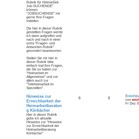
Rubrik für Heimarbeit-
Job-SUCHENDE"
können
"JOBSUCHENDE" mir
gerne Ihre Fragen
mitteilen.
Die hier in dieser Rubrik
gestellten Fragen werde
ich dann aufgreifen und
nach und nach in einer
extra "Fragen- und
Antworten-Rubrik"
gesondert beantworten.
Stellen Sie mir hier in
dieser Rubrik bitte
einfach mal Ihre Fragen,
die Sie so haben zur
"Heimarbeit im
Allgemeinen" und vor
allem auch zur
"Teleheimarbeit im
Speziellen".
Hinweise zur
Ereichba
6
6
von
mic
Erreichbarkeit der
Fr Dez 0
Heimarbeitberatun
g Körbächer
Hier in dieser Rubrik
gebe ich aktuelle
Hinweise zur "Hinweise
zur Erreichbarkeit der
Heimarbeitberatung
Körbächer"