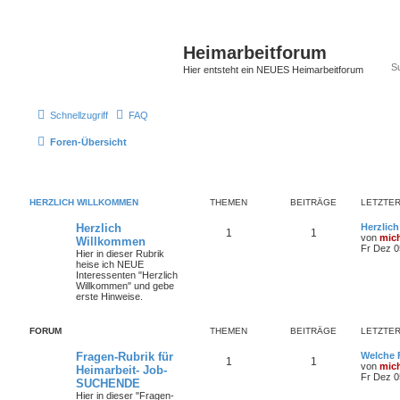
Heimarbeitforum
Hier entsteht ein NEUES Heimarbeitforum
Schnellzugriff
FAQ
Foren-Übersicht
HERZLICH WILLKOMMEN
THEMEN
BEITRÄGE
LETZTER
Herzlich
Herzlic
1
1
von
mic
Willkommen
Fr Dez 0
Hier in dieser Rubrik
heise ich NEUE
Interessenten "Herzlich
Willkommen" und gebe
erste Hinweise.
FORUM
THEMEN
BEITRÄGE
LETZTER
Fragen-Rubrik für
Welche 
1
1
von
mic
Heimarbeit- Job-
Fr Dez 0
SUCHENDE
Hier in dieser "Fragen-