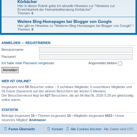
Körbächer
Hier in dieser Rubrik gebe ich aktuelle Hinweise zur "Hinweise zur
Erreichbarkeit der Heimarbeitberatung Körbächer"
Themen:
6
Weitere Blog-Homepages bei Blogger von Google
Hier gibt es Hinweise zu "Weiteren Blog-Homepages bei Blogger von Google" !
Themen:
8
ANMELDEN
•
REGISTRIEREN
Benutzername:
Passwort:
Ich habe mein Passwort vergessen
Angemeldet bleiben
WER IST ONLINE?
Insgesamt sind
59
Besucher online :: 0 sichtbare Mitglieder, 0 unsichtbare Mitglieder und
59 Gäste (basierend auf den aktiven Besuchern der letzten 5 Minuten)
Der Besucherrekord liegt bei
627
Besuchern, die am Mi Mai 06, 2026 5:28 pm gleichzeitig
online waren.
STATISTIK
Beiträge insgesamt
15
• Themen insgesamt
16
• Mitglieder insgesamt
6923
• Unser
neuestes Mitglied:
Andreasor
Foren-Übersicht
Kontakt
Alle Cookies löschen
Alle Zeiten sind
UTC