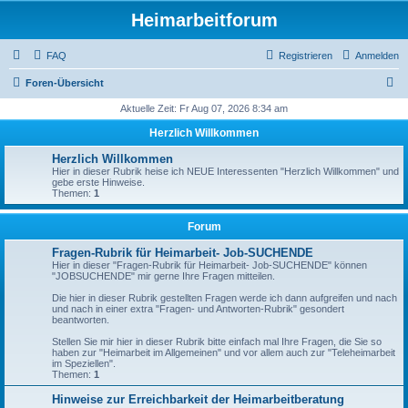
Heimarbeitforum
FAQ
Registrieren
Anmelden
S
Foren-Übersicht
u
Aktuelle Zeit: Fr Aug 07, 2026 8:34 am
c
Herzlich Willkommen
h
Herzlich Willkommen
e
Hier in dieser Rubrik heise ich NEUE Interessenten "Herzlich Willkommen" und
gebe erste Hinweise.
Themen:
1
Forum
Fragen-Rubrik für Heimarbeit- Job-SUCHENDE
Hier in dieser "Fragen-Rubrik für Heimarbeit- Job-SUCHENDE" können
"JOBSUCHENDE" mir gerne Ihre Fragen mitteilen.
Die hier in dieser Rubrik gestellten Fragen werde ich dann aufgreifen und nach
und nach in einer extra "Fragen- und Antworten-Rubrik" gesondert
beantworten.
Stellen Sie mir hier in dieser Rubrik bitte einfach mal Ihre Fragen, die Sie so
haben zur "Heimarbeit im Allgemeinen" und vor allem auch zur "Teleheimarbeit
im Speziellen".
Themen:
1
Hinweise zur Erreichbarkeit der Heimarbeitberatung