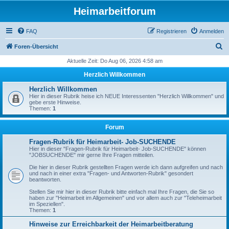
Heimarbeitforum
FAQ
Registrieren
Anmelden
S
Foren-Übersicht
u
Aktuelle Zeit: Do Aug 06, 2026 4:58 am
c
Herzlich Willkommen
h
Herzlich Willkommen
e
Hier in dieser Rubrik heise ich NEUE Interessenten "Herzlich Willkommen" und
gebe erste Hinweise.
Themen:
1
Forum
Fragen-Rubrik für Heimarbeit- Job-SUCHENDE
Hier in dieser "Fragen-Rubrik für Heimarbeit- Job-SUCHENDE" können
"JOBSUCHENDE" mir gerne Ihre Fragen mitteilen.
Die hier in dieser Rubrik gestellten Fragen werde ich dann aufgreifen und nach
und nach in einer extra "Fragen- und Antworten-Rubrik" gesondert
beantworten.
Stellen Sie mir hier in dieser Rubrik bitte einfach mal Ihre Fragen, die Sie so
haben zur "Heimarbeit im Allgemeinen" und vor allem auch zur "Teleheimarbeit
im Speziellen".
Themen:
1
Hinweise zur Erreichbarkeit der Heimarbeitberatung