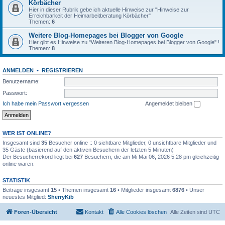
Körbächer
Hier in dieser Rubrik gebe ich aktuelle Hinweise zur "Hinweise zur
Erreichbarkeit der Heimarbeitberatung Körbächer"
Themen:
6
Weitere Blog-Homepages bei Blogger von Google
Hier gibt es Hinweise zu "Weiteren Blog-Homepages bei Blogger von Google" !
Themen:
8
ANMELDEN
•
REGISTRIEREN
Benutzername:
Passwort:
Ich habe mein Passwort vergessen
Angemeldet bleiben
WER IST ONLINE?
Insgesamt sind
35
Besucher online :: 0 sichtbare Mitglieder, 0 unsichtbare Mitglieder und
35 Gäste (basierend auf den aktiven Besuchern der letzten 5 Minuten)
Der Besucherrekord liegt bei
627
Besuchern, die am Mi Mai 06, 2026 5:28 pm gleichzeitig
online waren.
STATISTIK
Beiträge insgesamt
15
• Themen insgesamt
16
• Mitglieder insgesamt
6876
• Unser
neuestes Mitglied:
SherryKib
Foren-Übersicht
Kontakt
Alle Cookies löschen
Alle Zeiten sind
UTC