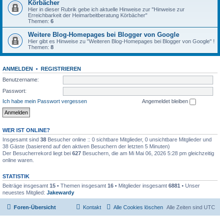
Körbächer
Hier in dieser Rubrik gebe ich aktuelle Hinweise zur "Hinweise zur
Erreichbarkeit der Heimarbeitberatung Körbächer"
Themen:
6
Weitere Blog-Homepages bei Blogger von Google
Hier gibt es Hinweise zu "Weiteren Blog-Homepages bei Blogger von Google" !
Themen:
8
ANMELDEN
•
REGISTRIEREN
Benutzername:
Passwort:
Ich habe mein Passwort vergessen
Angemeldet bleiben
WER IST ONLINE?
Insgesamt sind
38
Besucher online :: 0 sichtbare Mitglieder, 0 unsichtbare Mitglieder und
38 Gäste (basierend auf den aktiven Besuchern der letzten 5 Minuten)
Der Besucherrekord liegt bei
627
Besuchern, die am Mi Mai 06, 2026 5:28 pm gleichzeitig
online waren.
STATISTIK
Beiträge insgesamt
15
• Themen insgesamt
16
• Mitglieder insgesamt
6881
• Unser
neuestes Mitglied:
Jakewardy
Foren-Übersicht
Kontakt
Alle Cookies löschen
Alle Zeiten sind
UTC