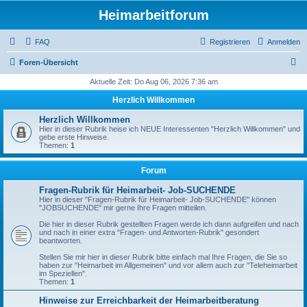
Heimarbeitforum
FAQ
Registrieren
Anmelden
S
Foren-Übersicht
u
Aktuelle Zeit: Do Aug 06, 2026 7:36 am
c
Herzlich Willkommen
h
Herzlich Willkommen
e
Hier in dieser Rubrik heise ich NEUE Interessenten "Herzlich Willkommen" und
gebe erste Hinweise.
Themen:
1
Forum
Fragen-Rubrik für Heimarbeit- Job-SUCHENDE
Hier in dieser "Fragen-Rubrik für Heimarbeit- Job-SUCHENDE" können
"JOBSUCHENDE" mir gerne Ihre Fragen mitteilen.
Die hier in dieser Rubrik gestellten Fragen werde ich dann aufgreifen und nach
und nach in einer extra "Fragen- und Antworten-Rubrik" gesondert
beantworten.
Stellen Sie mir hier in dieser Rubrik bitte einfach mal Ihre Fragen, die Sie so
haben zur "Heimarbeit im Allgemeinen" und vor allem auch zur "Teleheimarbeit
im Speziellen".
Themen:
1
Hinweise zur Erreichbarkeit der Heimarbeitberatung