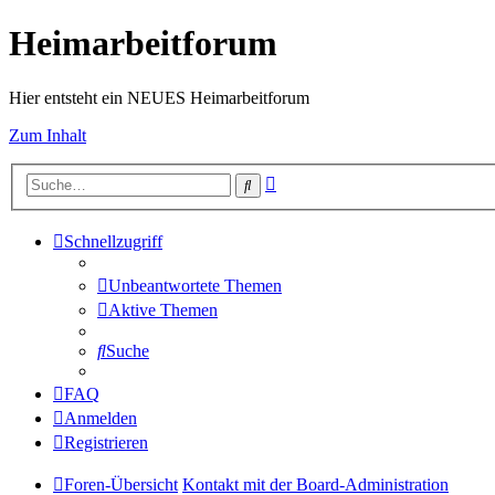
Heimarbeitforum
Hier entsteht ein NEUES Heimarbeitforum
Zum Inhalt
Erweiterte
Suche
Suche
Schnellzugriff
Unbeantwortete Themen
Aktive Themen
Suche
FAQ
Anmelden
Registrieren
Foren-Übersicht
Kontakt mit der Board-Administration