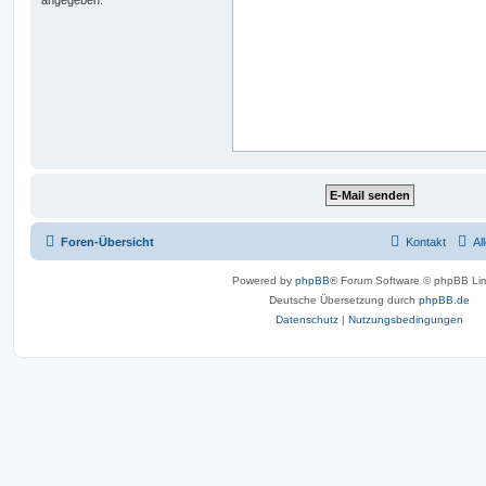
Foren-Übersicht
Kontakt
Al
Powered by
phpBB
® Forum Software © phpBB Lim
Deutsche Übersetzung durch
phpBB.de
Datenschutz
|
Nutzungsbedingungen