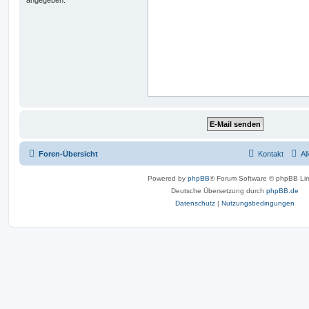
Foren-Übersicht
Kontakt
Al
Powered by
phpBB
® Forum Software © phpBB Lim
Deutsche Übersetzung durch
phpBB.de
Datenschutz
|
Nutzungsbedingungen