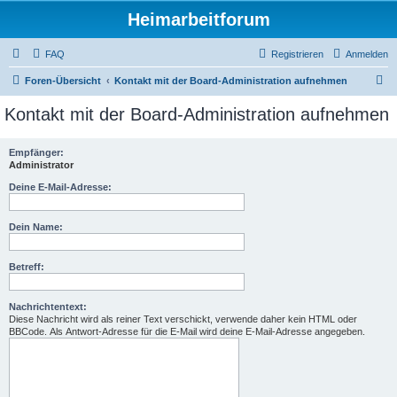
Heimarbeitforum
FAQ
Registrieren
Anmelden
S
Foren-Übersicht
Kontakt mit der Board-Administration aufnehmen
u
Kontakt mit der Board-Administration aufnehmen
c
h
Empfänger:
Administrator
e
Deine E-Mail-Adresse:
Dein Name:
Betreff:
Nachrichtentext:
Diese Nachricht wird als reiner Text verschickt, verwende daher kein HTML oder
BBCode. Als Antwort-Adresse für die E-Mail wird deine E-Mail-Adresse angegeben.