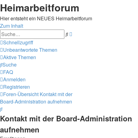
Heimarbeitforum
Hier entsteht ein NEUES Heimarbeitforum
Zum Inhalt
Erweiterte
Suche
Suche
Schnellzugriff
Unbeantwortete Themen
Aktive Themen
Suche
FAQ
Anmelden
Registrieren
Foren-Übersicht
Kontakt mit der
Board-Administration aufnehmen
Suche
Kontakt mit der Board-Administration
aufnehmen