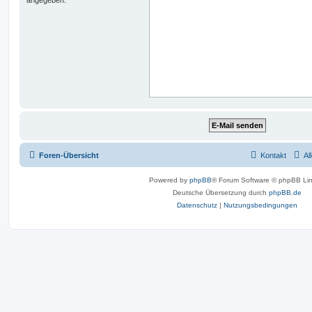
Foren-Übersicht
Kontakt
Al
Powered by
phpBB
® Forum Software © phpBB Lim
Deutsche Übersetzung durch
phpBB.de
Datenschutz
|
Nutzungsbedingungen