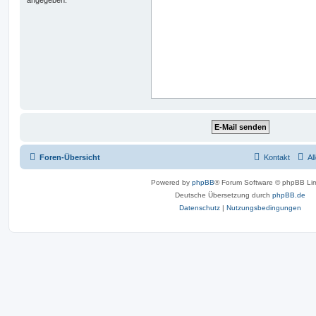
Foren-Übersicht
Kontakt
Al
Powered by
phpBB
® Forum Software © phpBB Lim
Deutsche Übersetzung durch
phpBB.de
Datenschutz
|
Nutzungsbedingungen