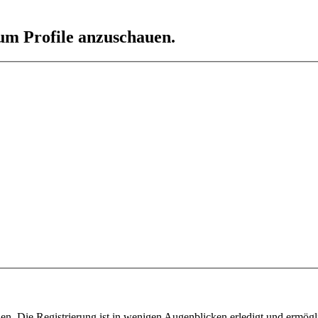
 um Profile anzuschauen.
n. Die Registrierung ist in wenigen Augenblicken erledigt und ermögli