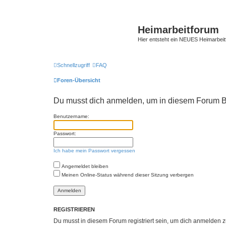
Heimarbeitforum
Hier entsteht ein NEUES Heimarbei
Schnellzugriff
FAQ
Foren-Übersicht
Du musst dich anmelden, um in diesem Forum Bei
Benutzername:
Passwort:
Ich habe mein Passwort vergessen
Angemeldet bleiben
Meinen Online-Status während dieser Sitzung verbergen
REGISTRIEREN
Du musst in diesem Forum registriert sein, um dich anmelden zu