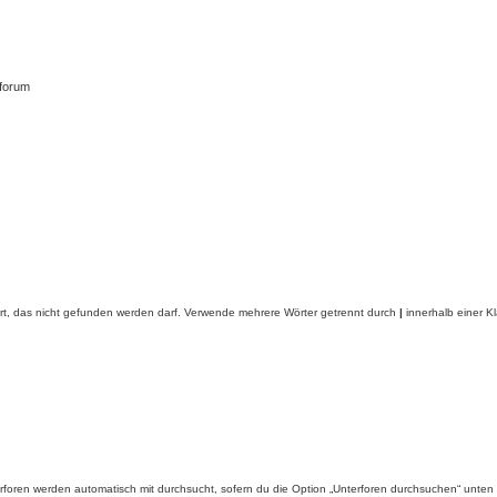
tforum
rt, das nicht gefunden werden darf. Verwende mehrere Wörter getrennt durch
|
innerhalb einer K
foren werden automatisch mit durchsucht, sofern du die Option „Unterforen durchsuchen“ unten ni