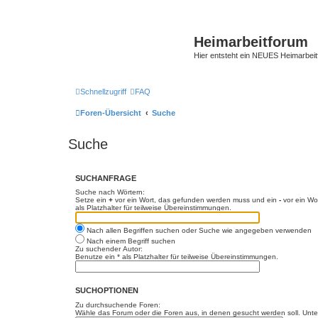
Heimarbeitforum
Hier entsteht ein NEUES Heimarbei
Schnellzugriff
FAQ
Foren-Übersicht
Suche
Suche
SUCHANFRAGE
Suche nach Wörtern:
Setze ein
+
vor ein Wort, das gefunden werden muss und ein
-
vor ein Wo
als Platzhalter für teilweise Übereinstimmungen.
Nach allen Begriffen suchen oder Suche wie angegeben verwenden
Nach einem Begriff suchen
Zu suchender Autor:
Benutze ein * als Platzhalter für teilweise Übereinstimmungen.
SUCHOPTIONEN
Zu durchsuchende Foren:
Wähle das Forum oder die Foren aus, in denen gesucht werden soll. Unter