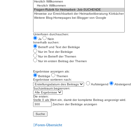
Unterforen durchsuchen:
Ja
Nein
Innerhalb suchen:
Betreff und Text der Beiträge
Nur im Text der Beiträge
Nur im Betreff der Themen
Nur im ersten Beitrag der Themen
Ergebnisse anzeigen als:
Beiträge
Themen
Ergebnisse sortieren nach:
Aufsteigend
Absteigend
Suchzeitraum begrenzen:
Die ersten:
Stelle 0 als Wert ein, damit der komplette Beitrag angezeigt wird.
Zeichen der Beiträge anzeigen
Foren-Übersicht