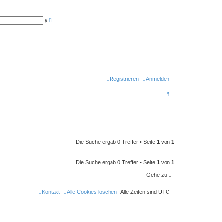
E
S
r
u
w
c
e
h
i
e
t
e
r
t
e
S
u
Registrieren
Anmelden
c
h
S
e
u
c
h
e
Die Suche ergab 0 Treffer • Seite
1
von
1
Die Suche ergab 0 Treffer • Seite
1
von
1
Gehe zu
Kontakt
Alle Cookies löschen
Alle Zeiten sind
UTC