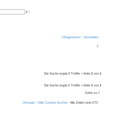
E
S
r
u
w
c
e
h
i
e
t
e
r
t
Registrieren
Anmelden
e
S
S
u
c
u
h
e
c
h
e
Die Suche ergab 0 Treffer • Seite
1
von
1
Die Suche ergab 0 Treffer • Seite
1
von
1
Gehe zu
Kontakt
Alle Cookies löschen
Alle Zeiten sind
UTC