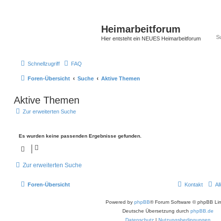
Heimarbeitforum
Hier entsteht ein NEUES Heimarbeitforum
Schnellzugriff
FAQ
Foren-Übersicht
Suche
Aktive Themen
Aktive Themen
Zur erweiterten Suche
Es wurden keine passenden Ergebnisse gefunden.
Zur erweiterten Suche
Foren-Übersicht
Kontakt
Al
Powered by
phpBB
® Forum Software © phpBB Lim
Deutsche Übersetzung durch
phpBB.de
Datenschutz
|
Nutzungsbedingungen