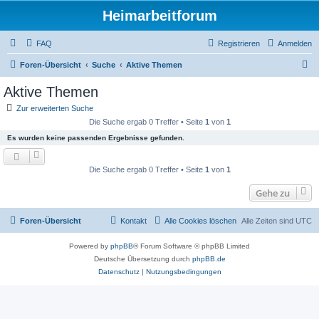
Heimarbeitforum
FAQ
Registrieren
Anmelden
S
Foren-Übersicht
Suche
Aktive Themen
u
Aktive Themen
c
Zur erweiterten Suche
h
Die Suche ergab 0 Treffer • Seite
1
von
1
e
Es wurden keine passenden Ergebnisse gefunden.
Die Suche ergab 0 Treffer • Seite
1
von
1
Gehe zu
Foren-Übersicht
Kontakt
Alle Cookies löschen
Alle Zeiten sind
UTC
Powered by
phpBB
® Forum Software © phpBB Limited
Deutsche Übersetzung durch
phpBB.de
Datenschutz
|
Nutzungsbedingungen