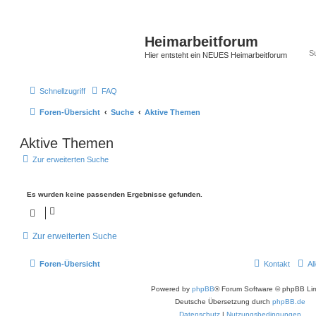
Heimarbeitforum
Hier entsteht ein NEUES Heimarbeitforum
Schnellzugriff
FAQ
Foren-Übersicht
Suche
Aktive Themen
Aktive Themen
Zur erweiterten Suche
Es wurden keine passenden Ergebnisse gefunden.
Zur erweiterten Suche
Foren-Übersicht
Kontakt
Al
Powered by
phpBB
® Forum Software © phpBB Lim
Deutsche Übersetzung durch
phpBB.de
Datenschutz
|
Nutzungsbedingungen