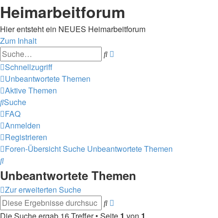
Heimarbeitforum
Hier entsteht ein NEUES Heimarbeitforum
Zum Inhalt
Erweiterte
Suche
Suche
Schnellzugriff
Unbeantwortete Themen
Aktive Themen
Suche
FAQ
Anmelden
Registrieren
Foren-Übersicht
Suche
Unbeantwortete Themen
Suche
Unbeantwortete Themen
Zur erweiterten Suche
Erweiterte
Suche
Suche
Die Suche ergab 16 Treffer • Seite
1
von
1