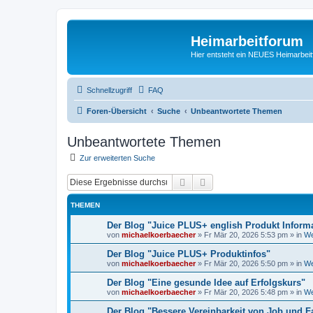
Heimarbeitforum
Hier entsteht ein NEUES Heimarbei
Schnellzugriff
FAQ
Foren-Übersicht
Suche
Unbeantwortete Themen
Unbeantwortete Themen
Zur erweiterten Suche
Suche
Erweiterte Suche
THEMEN
Der Blog "Juice PLUS+ english Produkt Inform
von
michaelkoerbaecher
»
Fr Mär 20, 2026 5:53 pm
» in
We
Der Blog "Juice PLUS+ Produktinfos"
von
michaelkoerbaecher
»
Fr Mär 20, 2026 5:50 pm
» in
We
Der Blog "Eine gesunde Idee auf Erfolgskurs"
von
michaelkoerbaecher
»
Fr Mär 20, 2026 5:48 pm
» in
We
Der Blog "Bessere Vereinbarkeit von Job und F