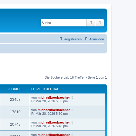
Suche
Erweiterte Suche
Registrieren
Anmelden
Die Suche ergab 16 Treffer • Seite
1
von
1
ZUGRIFFE
LETZTER BEITRAG
von
michaelkoerbaecher
23453
Fr Mär 20, 2026 5:53 pm
von
michaelkoerbaecher
17810
Fr Mär 20, 2026 5:50 pm
von
michaelkoerbaecher
20748
Fr Mär 20, 2026 5:48 pm
von
michaelkoerbaecher