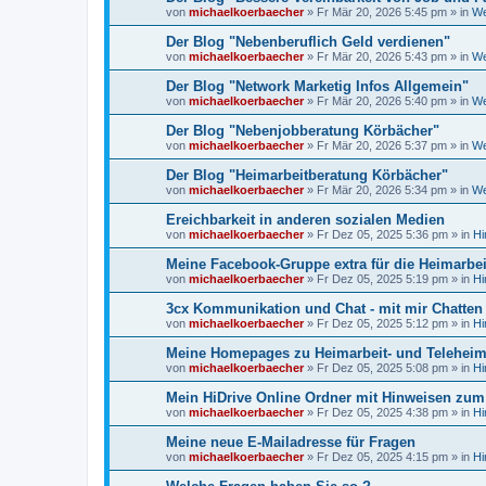
von
michaelkoerbaecher
»
Fr Mär 20, 2026 5:45 pm
» in
We
Der Blog "Nebenberuflich Geld verdienen"
von
michaelkoerbaecher
»
Fr Mär 20, 2026 5:43 pm
» in
We
Der Blog "Network Marketig Infos Allgemein"
von
michaelkoerbaecher
»
Fr Mär 20, 2026 5:40 pm
» in
We
Der Blog "Nebenjobberatung Körbächer"
von
michaelkoerbaecher
»
Fr Mär 20, 2026 5:37 pm
» in
We
Der Blog "Heimarbeitberatung Körbächer"
von
michaelkoerbaecher
»
Fr Mär 20, 2026 5:34 pm
» in
We
Ereichbarkeit in anderen sozialen Medien
von
michaelkoerbaecher
»
Fr Dez 05, 2025 5:36 pm
» in
Hi
Meine Facebook-Gruppe extra für die Heimarbe
von
michaelkoerbaecher
»
Fr Dez 05, 2025 5:19 pm
» in
Hi
3cx Kommunikation und Chat - mit mir Chatten
von
michaelkoerbaecher
»
Fr Dez 05, 2025 5:12 pm
» in
Hi
Meine Homepages zu Heimarbeit- und Telehei
von
michaelkoerbaecher
»
Fr Dez 05, 2025 5:08 pm
» in
Hi
Mein HiDrive Online Ordner mit Hinweisen zum
von
michaelkoerbaecher
»
Fr Dez 05, 2025 4:38 pm
» in
Hi
Meine neue E-Mailadresse für Fragen
von
michaelkoerbaecher
»
Fr Dez 05, 2025 4:15 pm
» in
Hi