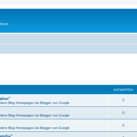
tforum
ANTWORTEN
ation"
0
itere Blog-Homepages bei Blogger von Google
0
itere Blog-Homepages bei Blogger von Google
0
itere Blog-Homepages bei Blogger von Google
amilie"