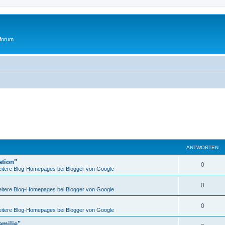
tforum
ANTWORTEN
ation"
0
itere Blog-Homepages bei Blogger von Google
0
itere Blog-Homepages bei Blogger von Google
0
itere Blog-Homepages bei Blogger von Google
amilie"