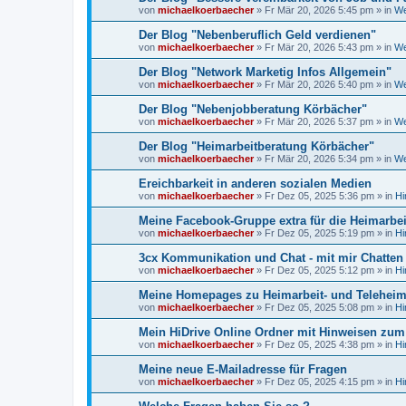
von
michaelkoerbaecher
»
Fr Mär 20, 2026 5:45 pm
» in
We
Der Blog "Nebenberuflich Geld verdienen"
von
michaelkoerbaecher
»
Fr Mär 20, 2026 5:43 pm
» in
We
Der Blog "Network Marketig Infos Allgemein"
von
michaelkoerbaecher
»
Fr Mär 20, 2026 5:40 pm
» in
We
Der Blog "Nebenjobberatung Körbächer"
von
michaelkoerbaecher
»
Fr Mär 20, 2026 5:37 pm
» in
We
Der Blog "Heimarbeitberatung Körbächer"
von
michaelkoerbaecher
»
Fr Mär 20, 2026 5:34 pm
» in
We
Ereichbarkeit in anderen sozialen Medien
von
michaelkoerbaecher
»
Fr Dez 05, 2025 5:36 pm
» in
Hi
Meine Facebook-Gruppe extra für die Heimarbe
von
michaelkoerbaecher
»
Fr Dez 05, 2025 5:19 pm
» in
Hi
3cx Kommunikation und Chat - mit mir Chatten
von
michaelkoerbaecher
»
Fr Dez 05, 2025 5:12 pm
» in
Hi
Meine Homepages zu Heimarbeit- und Telehei
von
michaelkoerbaecher
»
Fr Dez 05, 2025 5:08 pm
» in
Hi
Mein HiDrive Online Ordner mit Hinweisen zum
von
michaelkoerbaecher
»
Fr Dez 05, 2025 4:38 pm
» in
Hi
Meine neue E-Mailadresse für Fragen
von
michaelkoerbaecher
»
Fr Dez 05, 2025 4:15 pm
» in
Hi