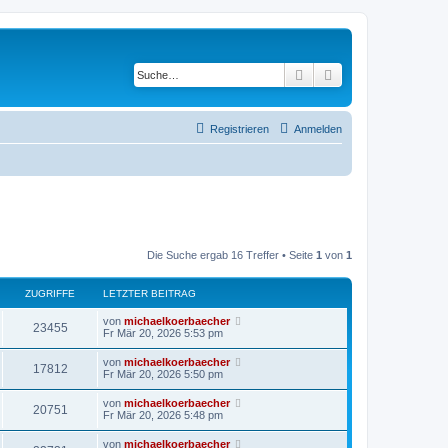
Suche
Erweiterte Suche
Registrieren
Anmelden
Die Suche ergab 16 Treffer • Seite
1
von
1
ZUGRIFFE
LETZTER BEITRAG
von
michaelkoerbaecher
23455
Fr Mär 20, 2026 5:53 pm
von
michaelkoerbaecher
17812
Fr Mär 20, 2026 5:50 pm
von
michaelkoerbaecher
20751
Fr Mär 20, 2026 5:48 pm
von
michaelkoerbaecher