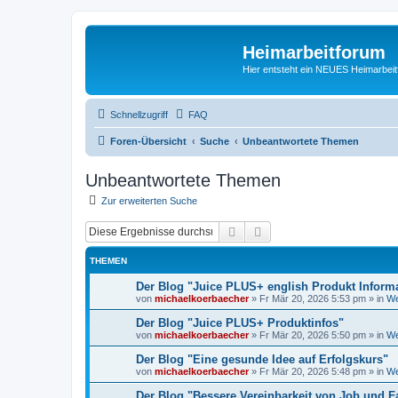
Heimarbeitforum
Hier entsteht ein NEUES Heimarbei
Schnellzugriff
FAQ
Foren-Übersicht
Suche
Unbeantwortete Themen
Unbeantwortete Themen
Zur erweiterten Suche
Suche
Erweiterte Suche
THEMEN
Der Blog "Juice PLUS+ english Produkt Inform
von
michaelkoerbaecher
»
Fr Mär 20, 2026 5:53 pm
» in
We
Der Blog "Juice PLUS+ Produktinfos"
von
michaelkoerbaecher
»
Fr Mär 20, 2026 5:50 pm
» in
We
Der Blog "Eine gesunde Idee auf Erfolgskurs"
von
michaelkoerbaecher
»
Fr Mär 20, 2026 5:48 pm
» in
We
Der Blog "Bessere Vereinbarkeit von Job und F