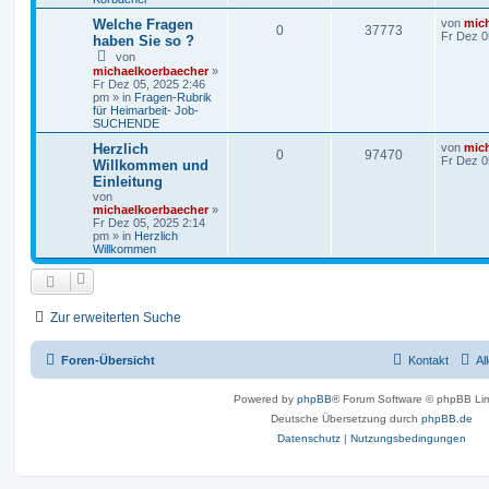
Welche Fragen
von
mic
0
37773
Fr Dez 0
haben Sie so ?
von
michaelkoerbaecher
»
Fr Dez 05, 2025 2:46
pm
» in
Fragen-Rubrik
für Heimarbeit- Job-
SUCHENDE
Herzlich
von
mic
0
97470
Fr Dez 0
Willkommen und
Einleitung
von
michaelkoerbaecher
»
Fr Dez 05, 2025 2:14
pm
» in
Herzlich
Willkommen
Zur erweiterten Suche
Foren-Übersicht
Kontakt
Al
Powered by
phpBB
® Forum Software © phpBB Lim
Deutsche Übersetzung durch
phpBB.de
Datenschutz
|
Nutzungsbedingungen