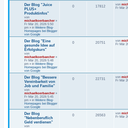
Der Blog "Juice
von
mic
0
17812
Fr Mär 2
PLUS+
Produktinfos"
von
michaelkoerbaecher
»
Fr Mär 20, 2026 5:50
pm
» in
Weitere Blog-
Homepages bei Blogger
von Google
Der Blog "Eine
von
mic
0
20751
Fr Mär 2
gesunde Idee auf
Erfolgskurs"
von
michaelkoerbaecher
»
Fr Mär 20, 2026 5:48
pm
» in
Weitere Blog-
Homepages bei Blogger
von Google
Der Blog "Bessere
von
mic
0
22731
Fr Mär 2
Vereinbarkeit von
Job und Familie"
von
michaelkoerbaecher
»
Fr Mär 20, 2026 5:45
pm
» in
Weitere Blog-
Homepages bei Blogger
von Google
Der Blog
von
mic
0
26563
Fr Mär 2
"Nebenberuflich
Geld verdienen"
von