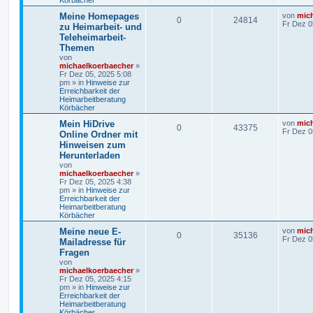
Körbächer
Meine Homepages
von
mic
0
24814
Fr Dez 0
zu Heimarbeit- und
Teleheimarbeit-
Themen
von
michaelkoerbaecher
»
Fr Dez 05, 2025 5:08
pm
» in
Hinweise zur
Erreichbarkeit der
Heimarbeitberatung
Körbächer
Mein HiDrive
von
mic
0
43375
Fr Dez 0
Online Ordner mit
Hinweisen zum
Herunterladen
von
michaelkoerbaecher
»
Fr Dez 05, 2025 4:38
pm
» in
Hinweise zur
Erreichbarkeit der
Heimarbeitberatung
Körbächer
Meine neue E-
von
mic
0
35136
Fr Dez 0
Mailadresse für
Fragen
von
michaelkoerbaecher
»
Fr Dez 05, 2025 4:15
pm
» in
Hinweise zur
Erreichbarkeit der
Heimarbeitberatung
Körbächer