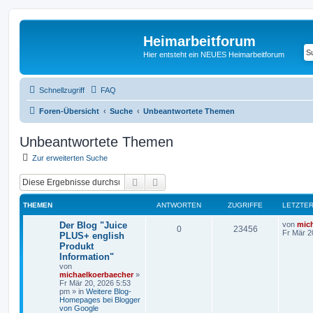
Heimarbeitforum
Hier entsteht ein NEUES Heimarbeitforum
Schnellzugriff
FAQ
Foren-Übersicht
Suche
Unbeantwortete Themen
Unbeantwortete Themen
Zur erweiterten Suche
Suche
Erweiterte Suche
THEMEN
ANTWORTEN
ZUGRIFFE
LETZTER
Der Blog "Juice
von
mic
0
23456
Fr Mär 2
PLUS+ english
Produkt
Information"
von
michaelkoerbaecher
»
Fr Mär 20, 2026 5:53
pm
» in
Weitere Blog-
Homepages bei Blogger
von Google