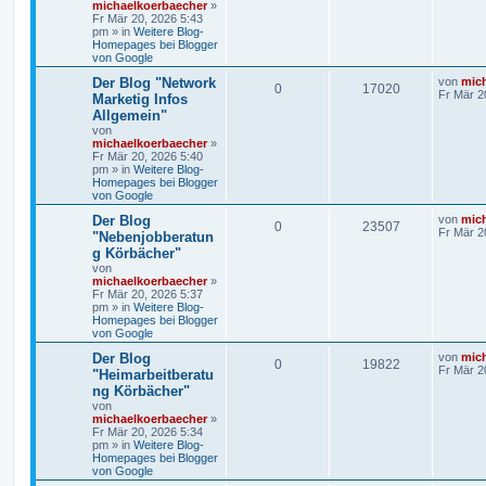
michaelkoerbaecher
»
Fr Mär 20, 2026 5:43
pm
» in
Weitere Blog-
Homepages bei Blogger
von Google
Der Blog "Network
von
mic
0
17020
Fr Mär 2
Marketig Infos
Allgemein"
von
michaelkoerbaecher
»
Fr Mär 20, 2026 5:40
pm
» in
Weitere Blog-
Homepages bei Blogger
von Google
Der Blog
von
mic
0
23507
Fr Mär 2
"Nebenjobberatun
g Körbächer"
von
michaelkoerbaecher
»
Fr Mär 20, 2026 5:37
pm
» in
Weitere Blog-
Homepages bei Blogger
von Google
Der Blog
von
mic
0
19822
Fr Mär 2
"Heimarbeitberatu
ng Körbächer"
von
michaelkoerbaecher
»
Fr Mär 20, 2026 5:34
pm
» in
Weitere Blog-
Homepages bei Blogger
von Google