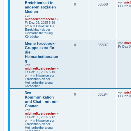
Ereichbarkeit in
von
mic
0
58568
Fr Dez 0
anderen sozialen
Medien
von
michaelkoerbaecher
»
Fr Dez 05, 2025 5:36
pm
» in
Hinweise zur
Erreichbarkeit der
Heimarbeitberatung
Körbächer
Meine Facebook-
von
mic
0
35507
Fr Dez 0
Gruppe extra für
die
Heimarbeitberatun
g
von
michaelkoerbaecher
»
Fr Dez 05, 2025 5:19
pm
» in
Hinweise zur
Erreichbarkeit der
Heimarbeitberatung
Körbächer
3cx
von
mic
0
66194
Fr Dez 0
Kommunikation
und Chat - mit mir
Chatten
von
michaelkoerbaecher
»
Fr Dez 05, 2025 5:12
pm
» in
Hinweise zur
Erreichbarkeit der
Heimarbeitberatung