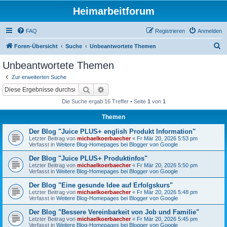
Heimarbeitforum
FAQ
Registrieren
Anmelden
S
Foren-Übersicht
Suche
Unbeantwortete Themen
u
Unbeantwortete Themen
c
Zur erweiterten Suche
h
Suche
Erweiterte Suche
e
Die Suche ergab 16 Treffer • Seite
1
von
1
Themen
Der Blog "Juice PLUS+ english Produkt Information"
Letzter Beitrag von
michaelkoerbaecher
«
Fr Mär 20, 2026 5:53 pm
Verfasst in
Weitere Blog-Homepages bei Blogger von Google
Der Blog "Juice PLUS+ Produktinfos"
Letzter Beitrag von
michaelkoerbaecher
«
Fr Mär 20, 2026 5:50 pm
Verfasst in
Weitere Blog-Homepages bei Blogger von Google
Der Blog "Eine gesunde Idee auf Erfolgskurs"
Letzter Beitrag von
michaelkoerbaecher
«
Fr Mär 20, 2026 5:48 pm
Verfasst in
Weitere Blog-Homepages bei Blogger von Google
Der Blog "Bessere Vereinbarkeit von Job und Familie"
Letzter Beitrag von
michaelkoerbaecher
«
Fr Mär 20, 2026 5:45 pm
Verfasst in
Weitere Blog-Homepages bei Blogger von Google