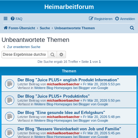
Heimarbeitforum
FAQ
Registrieren
Anmelden
S
Foren-Übersicht
Suche
Unbeantwortete Themen
u
Unbeantwortete Themen
c
Zur erweiterten Suche
h
Suche
Erweiterte Suche
e
Die Suche ergab 16 Treffer • Seite
1
von
1
Themen
Der Blog "Juice PLUS+ english Produkt Information"
Letzter Beitrag von
michaelkoerbaecher
«
Fr Mär 20, 2026 5:53 pm
Verfasst in
Weitere Blog-Homepages bei Blogger von Google
Der Blog "Juice PLUS+ Produktinfos"
Letzter Beitrag von
michaelkoerbaecher
«
Fr Mär 20, 2026 5:50 pm
Verfasst in
Weitere Blog-Homepages bei Blogger von Google
Der Blog "Eine gesunde Idee auf Erfolgskurs"
Letzter Beitrag von
michaelkoerbaecher
«
Fr Mär 20, 2026 5:48 pm
Verfasst in
Weitere Blog-Homepages bei Blogger von Google
Der Blog "Bessere Vereinbarkeit von Job und Familie"
Letzter Beitrag von
michaelkoerbaecher
«
Fr Mär 20, 2026 5:45 pm
Verfasst in
Weitere Blog-Homepages bei Blogger von Google