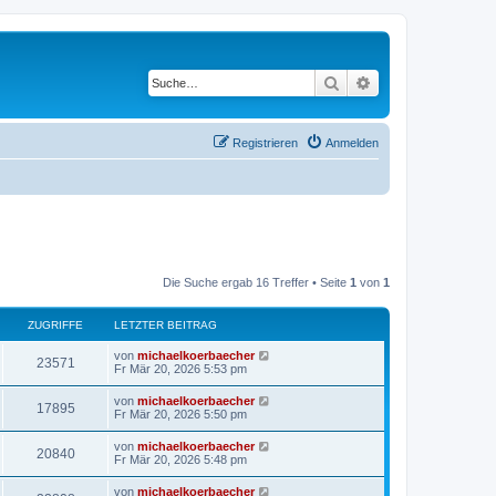
Suche
Erweiterte Suche
Registrieren
Anmelden
Die Suche ergab 16 Treffer • Seite
1
von
1
ZUGRIFFE
LETZTER BEITRAG
von
michaelkoerbaecher
23571
Fr Mär 20, 2026 5:53 pm
von
michaelkoerbaecher
17895
Fr Mär 20, 2026 5:50 pm
von
michaelkoerbaecher
20840
Fr Mär 20, 2026 5:48 pm
von
michaelkoerbaecher