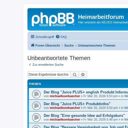
Heimarbeitforum
Hier entsteht ein NEUES Heimarbei
Schnellzugriff
FAQ
Foren-Übersicht
Suche
Unbeantwortete Themen
Unbeantwortete Themen
Zur erweiterten Suche
Suche
Erweiterte Suche
THEMEN
Der Blog "Juice PLUS+ english Produkt Inform
von
michaelkoerbaecher
»
Fr Mär 20, 2026 5:53 pm
» in
We
Der Blog "Juice PLUS+ Produktinfos"
von
michaelkoerbaecher
»
Fr Mär 20, 2026 5:50 pm
» in
We
Der Blog "Eine gesunde Idee auf Erfolgskurs"
von
michaelkoerbaecher
»
Fr Mär 20, 2026 5:48 pm
» in
We
Der Blog "Bessere Vereinbarkeit von Job und F