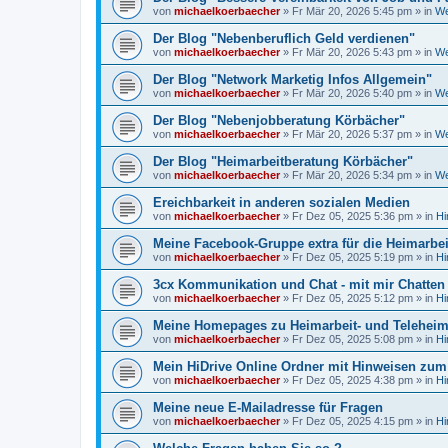
von
michaelkoerbaecher
»
Fr Mär 20, 2026 5:45 pm
» in
We
Der Blog "Nebenberuflich Geld verdienen"
von
michaelkoerbaecher
»
Fr Mär 20, 2026 5:43 pm
» in
We
Der Blog "Network Marketig Infos Allgemein"
von
michaelkoerbaecher
»
Fr Mär 20, 2026 5:40 pm
» in
We
Der Blog "Nebenjobberatung Körbächer"
von
michaelkoerbaecher
»
Fr Mär 20, 2026 5:37 pm
» in
We
Der Blog "Heimarbeitberatung Körbächer"
von
michaelkoerbaecher
»
Fr Mär 20, 2026 5:34 pm
» in
We
Ereichbarkeit in anderen sozialen Medien
von
michaelkoerbaecher
»
Fr Dez 05, 2025 5:36 pm
» in
Hi
Meine Facebook-Gruppe extra für die Heimarbe
von
michaelkoerbaecher
»
Fr Dez 05, 2025 5:19 pm
» in
Hi
3cx Kommunikation und Chat - mit mir Chatten
von
michaelkoerbaecher
»
Fr Dez 05, 2025 5:12 pm
» in
Hi
Meine Homepages zu Heimarbeit- und Telehei
von
michaelkoerbaecher
»
Fr Dez 05, 2025 5:08 pm
» in
Hi
Mein HiDrive Online Ordner mit Hinweisen zum
von
michaelkoerbaecher
»
Fr Dez 05, 2025 4:38 pm
» in
Hi
Meine neue E-Mailadresse für Fragen
von
michaelkoerbaecher
»
Fr Dez 05, 2025 4:15 pm
» in
Hi