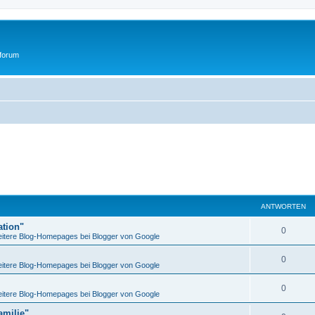
tforum
ANTWORTEN
ation"
0
itere Blog-Homepages bei Blogger von Google
0
itere Blog-Homepages bei Blogger von Google
0
itere Blog-Homepages bei Blogger von Google
amilie"