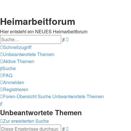
Heimarbeitforum
Hier entsteht ein NEUES Heimarbeitforum
Suche
Erweiterte
Suche
Schnellzugriff
Unbeantwortete Themen
Aktive Themen
Suche
FAQ
Anmelden
Registrieren
Foren-Übersicht
Suche
Unbeantwortete Themen
Suche
Unbeantwortete Themen
Zur erweiterten Suche
Suche
Erweiterte