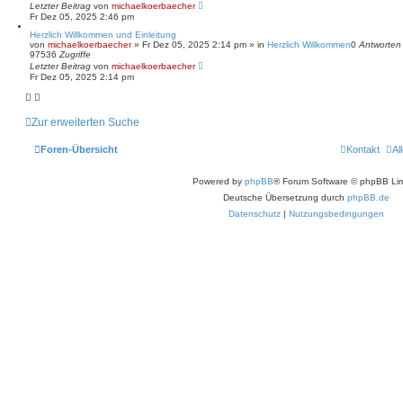
Letzter Beitrag
von
michaelkoerbaecher
Fr Dez 05, 2025 2:46 pm
Herzlich Willkommen und Einleitung
von
michaelkoerbaecher
»
Fr Dez 05, 2025 2:14 pm
» in
Herzlich Willkommen
0
Antworten
97536
Zugriffe
Letzter Beitrag
von
michaelkoerbaecher
Fr Dez 05, 2025 2:14 pm
Zur erweiterten Suche
Foren-Übersicht
Kontakt
Al
Powered by
phpBB
® Forum Software © phpBB Lim
Deutsche Übersetzung durch
phpBB.de
Datenschutz
|
Nutzungsbedingungen