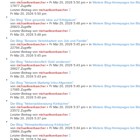
e
von
michaelkoerbaecher
»
Fr Mär 20, 2026 5:50 pm
» in
Weitere Blog-Homepages bei Bl
17877
Zugriffe
Letzter Beitrag
von
michaelkoerbaecher
Fr Mär 20, 2026 5:50 pm
Der Blog "Eine gesunde Idee auf Erfolgskurs"
von
michaelkoerbaecher
»
Fr Mär 20, 2026 5:48 pm
» in
Weitere Blog-Homepages bei Bl
20823
Zugriffe
Letzter Beitrag
von
michaelkoerbaecher
Fr Mär 20, 2026 5:48 pm
Der Blog "Bessere Vereinbarkeit von Job und Familie"
von
michaelkoerbaecher
»
Fr Mär 20, 2026 5:45 pm
» in
Weitere Blog-Homepages bei Bl
22794
Zugriffe
Letzter Beitrag
von
michaelkoerbaecher
Fr Mär 20, 2026 5:45 pm
Der Blog "Nebenberuflich Geld verdienen"
von
michaelkoerbaecher
»
Fr Mär 20, 2026 5:43 pm
» in
Weitere Blog-Homepages bei Bl
26627
Zugriffe
Letzter Beitrag
von
michaelkoerbaecher
Fr Mär 20, 2026 5:43 pm
Der Blog "Network Marketig Infos Allgemein"
von
michaelkoerbaecher
»
Fr Mär 20, 2026 5:40 pm
» in
Weitere Blog-Homepages bei Bl
17085
Zugriffe
Letzter Beitrag
von
michaelkoerbaecher
Fr Mär 20, 2026 5:40 pm
Der Blog "Nebenjobberatung Körbächer"
von
michaelkoerbaecher
»
Fr Mär 20, 2026 5:37 pm
» in
Weitere Blog-Homepages bei Bl
23572
Zugriffe
Letzter Beitrag
von
michaelkoerbaecher
Fr Mär 20, 2026 5:37 pm
Der Blog "Heimarbeitberatung Körbächer"
von
michaelkoerbaecher
»
Fr Mär 20, 2026 5:34 pm
» in
Weitere Blog-Homepages bei Bl
19884
Zugriffe
Letzter Beitrag
von
michaelkoerbaecher
Fr Mär 20, 2026 5:34 pm