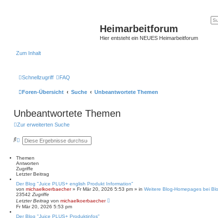
Heimarbeitforum
Hier entsteht ein NEUES Heimarbeitforum
Zum Inhalt
Schnellzugriff
FAQ
Foren-Übersicht
Suche
Unbeantwortete Themen
Unbeantwortete Themen
Zur erweiterten Suche
S
E
u
r
c
w
h
e
Themen
e
i
Antworten
t
Zugriffe
e
Letzter Beitrag
r
Der Blog "Juice PLUS+ english Produkt Information"
t
von
michaelkoerbaecher
»
Fr Mär 20, 2026 5:53 pm
» in
Weitere Blog-Homepages bei Bl
e
23542
Zugriffe
S
Letzter Beitrag
von
michaelkoerbaecher
u
Fr Mär 20, 2026 5:53 pm
c
h
Der Blog "Juice PLUS+ Produktinfos"