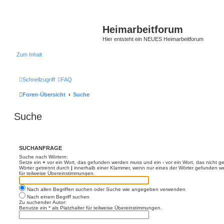
Heimarbeitforum
Hier entsteht ein NEUES Heimarbeitforum
Zum Inhalt
Schnellzugriff
FAQ
Foren-Übersicht
Suche
Suche
SUCHANFRAGE
Suche nach Wörtern:
Setze ein
+
vor ein Wort, das gefunden werden muss und ein
-
vor ein Wort, das nicht 
Wörter getrennt durch
|
innerhalb einer Klammer, wenn nur eines der Wörter gefunden we
für teilweise Übereinstimmungen.
Nach allen Begriffen suchen oder Suche wie angegeben verwenden
Nach einem Begriff suchen
Zu suchender Autor:
Benutze ein * als Platzhalter für teilweise Übereinstimmungen.