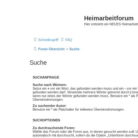
Heimarbeitforum
Hier entsteht ein NEUES Heimarbei
Schnellzugriff
FAQ
Foren-Übersicht
Suche
Suche
SUCHANFRAGE
Suche nach Wörtern:
Setze ein
+
vor ein Wort, das gefunden werden muss und ein
-
vor ein 
gefunden werden darf. Verwende mehrere Wörter getrennt durch
|
inne
wenn nur eines der Wörter gefunden werden muss. Benutze ein * als Pla
Übereinstimmungen.
Zu suchender Autor:
Benutze ein * als Platzhalter für teilweise Übereinstimmungen.
SUCHOPTIONEN
Zu durchsuchende Foren:
Wähle das Forum oder die Foren aus, in denen gesucht werden soll. 
automatisch mit durchsucht, sofern du die Option „Unterforen durchsu