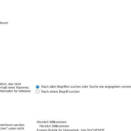
tforum
Wort, das nicht
Nach allen Begriffen suchen oder Suche wie angegeben verwe
rhalb einer Klammer,
tzhalter für teilweise
Nach einem Begriff suchen
Unterforen werden
chen“ unten nicht