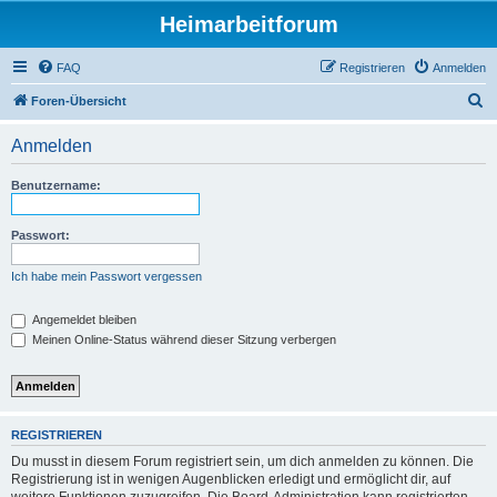
Heimarbeitforum
FAQ
Registrieren
Anmelden
S
Foren-Übersicht
u
Anmelden
c
h
Benutzername:
e
Passwort:
Ich habe mein Passwort vergessen
Angemeldet bleiben
Meinen Online-Status während dieser Sitzung verbergen
REGISTRIEREN
Du musst in diesem Forum registriert sein, um dich anmelden zu können. Die
Registrierung ist in wenigen Augenblicken erledigt und ermöglicht dir, auf
weitere Funktionen zuzugreifen. Die Board-Administration kann registrierten